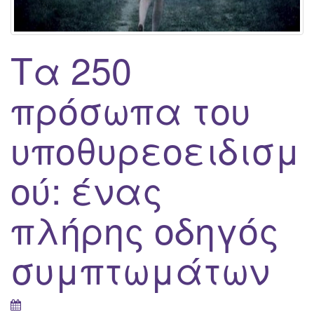
g
a
t
Tα 250
i
o
πρόσωπα του
n
υποθυρεοειδισμ
ού: ένας
πλήρης οδηγός
συμπτωμάτων