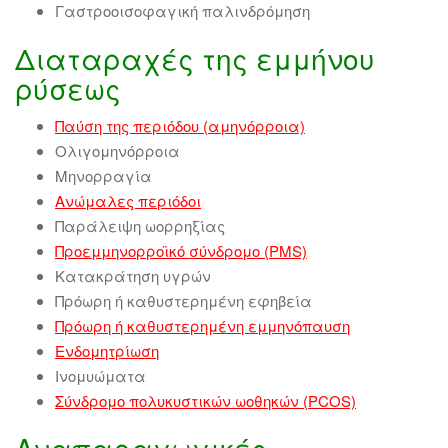
Γαστροοισοφαγική παλινδρόμηση
Διαταραχές της εμμήνου
ρύσεως
Παύση της περιόδου (αμηνόρροια)
Ολιγομηνόρροια
Μηνορραγία
Ανώμαλες περιόδοι
Παράλειψη ωορρηξίας
Προεμμηνορροϊκό σύνδρομο (PMS)
Κατακράτηση υγρών
Πρόωρη ή καθυστερημένη εφηβεία
Πρόωρη ή καθυστερημένη εμμηνόπαυση
Ενδομητρίωση
Ινομυώματα
Σύνδρομο πολυκυστικών ωοθηκών (PCOS)