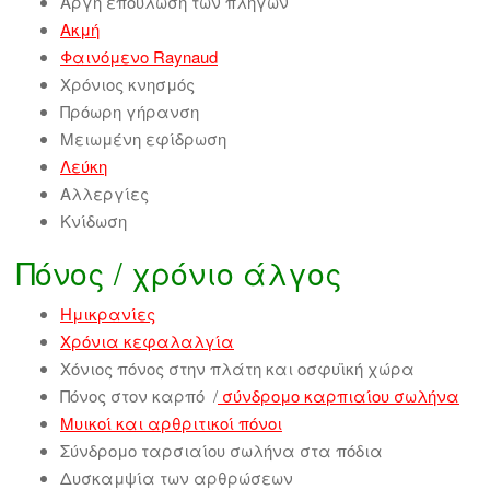
Αργή επούλωση των πληγών
Ακμή
Φαινόμενο Raynaud
Χρόνιος κνησμός
Πρόωρη γήρανση
Μειωμένη εφίδρωση
Λεύκη
Αλλεργίες
Κνίδωση
Πόνος / χρόνιο άλγος
Ημικρανίες
Χρόνια κεφαλαλγία
Χόνιος πόνος στην πλάτη και οσφυϊκή χώρα
Πόνος στον καρπό /
σύνδρομο καρπιαίου σωλήνα
Μυικοί και αρθριτικοί πόνοι
Σύνδρομο ταρσιαίου σωλήνα στα πόδια
Δυσκαμψία των αρθρώσεων