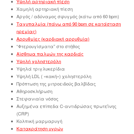
Υψηλή αρτηριακή πίεση
Χαμηλή αρτηριακή πίεση
Αργός / αδύναμος σφυγμός (κάτω από 60 bpm)
Ταχυπαλμία (πάνω από 90 bpm σε κατάσταση
ηρεμίας)
Αρρυθμίες (καρδιακή αρρυθμία)
“Φτερουγίσματα” στο στήθος
Αίσθημα παλμών της καρδιάς
Υψηλή χοληστερόλη
Υψηλά τριγλυκερίδια
Υψηλή LDL ( «κακή») χοληστερόλη
Πρόπτωση της μιτροειδούς βαλβίδας
Αθηροσκλήρωση
Στεφανιαία νόσος
Αυξημένα επίπεδα C-αντιδρώσας πρωτεΐνης
(CRP)
Κολπική μαρμαρυγή
Κατακράτηση υγρών