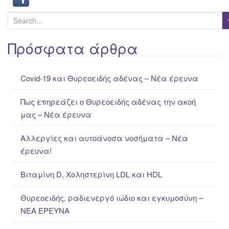
S
e
a
Πρόσφατα άρθρα
r
c
Covid-19 και Θυρεοειδής αδένας – Νέα έρευνα
h
f
Πως επηρεάζει ο Θυρεοειδής αδένας την ακοή
o
μας – Νέα έρευνα
r
:
Αλλεργίες και αυτοάνοσα νοσήματα – Νέα
έρευνα!
Βιταμίνη D, Χοληστερίνη LDL και HDL
Θυρεοειδής, ραδιενεργό ιώδιο και εγκυμοσύνη –
ΝΕΑ ΈΡΕΥΝΑ