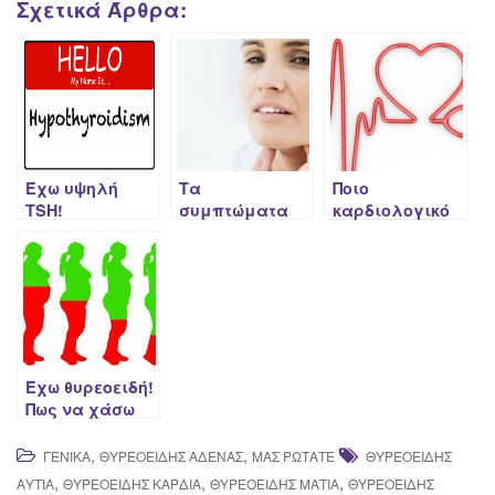
Σχετικά Άρθρα:
Έχω υψηλή
Τα
Ποιο
ΤSH!
συμπτώματα
καρδιολογικό
της
φάρμακο
θυρεοειδίτιδας
επηρεάζει το
Χασιμότο
θυρεοειδή;
Έχω θυρεοειδή!
Πως να χάσω
τα περιττά
κιλά;
,
,
ΓΕΝΙΚΆ
ΘΥΡΕΟΕΙΔΉΣ ΑΔΈΝΑΣ
ΜΑΣ ΡΩΤΆΤΕ
ΘΥΡΕΟΕΙΔΉΣ
,
,
,
ΑΥΤΙΆ
ΘΥΡΕΟΕΙΔΉΣ ΚΑΡΔΙΆ
ΘΥΡΕΟΕΙΔΉΣ ΜΆΤΙΑ
ΘΥΡΕΟΕΙΔΉΣ