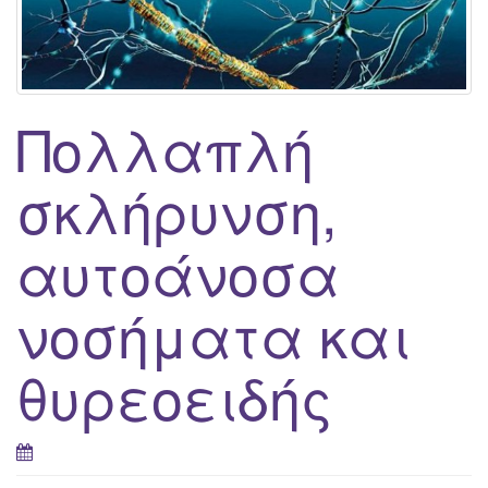
g
a
t
i
Πολλαπλή
o
n
σκλήρυνση,
αυτοάνοσα
νοσήματα και
θυρεοειδής