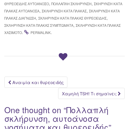
,
,
ΘΥΡΕΟΕΙΔΉΣ ΑΥΤΟΆΝΟΣΟ
ΠΟΛΛΑΠΛΉ ΣΚΛΉΡΥΝΣΗ
ΣΚΉΡΥΝΣΗ ΚΑΤΆ
,
,
ΠΛΆΚΑΣ ΑΥΤΟΆΝΟΣΑ
ΣΚΛΗΡΥΝΣΗ ΚΑΤΆ ΠΛΆΚΑΣ
ΣΚΛΉΡΥΝΣΗ ΚΑΤΆ
,
,
ΠΛΆΚΑΣ ΔΙΆΓΝΩΣΗ
ΣΚΛΉΡΥΝΣΗ ΚΑΤΆ ΠΛΆΚΑΣ ΘΥΡΕΟΕΙΔΉΣ
,
ΣΚΛΉΡΥΝΣΗ ΚΑΤΆ ΠΛΆΚΑΣ ΣΥΜΠΤΏΜΑΤΑ
ΣΚΛΉΡΥΝΣΗ ΚΑΤΆ ΠΛΆΚΑΣ
.
.
ΧΑΣΙΜΌΤΟ
PERMALINK
Post
Αναιμία και θυρεοειδής
navigation
Χαμηλή TSH! Τι σημαίνει;
One thought on “
Πολλαπλή
σκλήρυνση, αυτοάνοσα
νοσήματα και θυρεοειδής
”