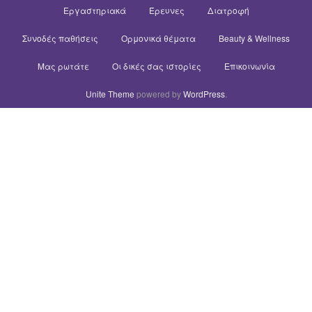
Εργαστηριακά
Έρευνες
Διατροφή
Συνοδές παθήσεις
Ορμονικά θέματα
Beauty & Wellness
Μας ρωτάτε
Οι δικές σας ιστορίες
Επικοινωνία
Unite Theme
powered by
WordPress
.