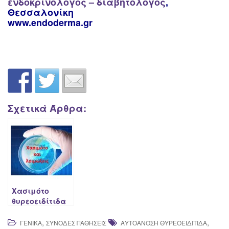
ενδοκρινολόγος – διαβητολόγος
,
Θεσσαλονίκη
www.endoderma.gr
Σχετικά Άρθρα:
Χασιμότο
θυρεοειδίτιδα
και λοιμώξεις
,
,
ΓΕΝΙΚΆ
ΣΥΝΟΔΈΣ ΠΑΘΉΣΕΙΣ
ΑΥΤΟΆΝΟΣΗ ΘΥΡΕΟΕΙΔΊΤΙΔΑ