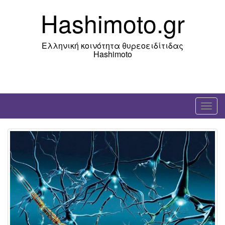
Skip
Hashimoto.gr
to
content
Ελληνική κοινότητα θυρεοειδίτιδας
Hashimoto
T
o
g
g
l
e
n
a
v
i