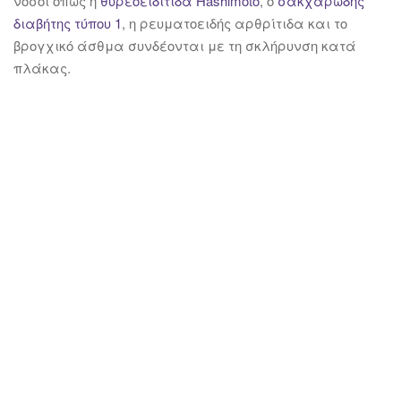
νόσοι όπως η
θυρεοειδίτιδα Hashimoto
, ο
σακχαρώδης
διαβήτης τύπου 1
, η ρευματοειδής αρθρίτιδα και το
βρογχικό άσθμα συνδέονται με τη σκλήρυνση κατά
πλάκας.