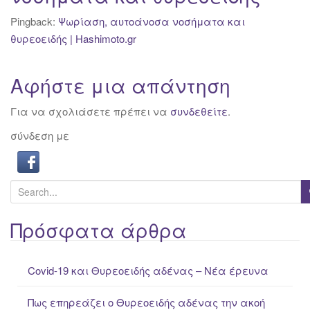
Pingback:
Ψωρίαση, αυτοάνοσα νοσήματα και
θυρεοειδής | Hashimoto.gr
Αφήστε μια απάντηση
Για να σχολιάσετε πρέπει να
συνδεθείτε
.
σύνδεση με
S
e
a
Πρόσφατα άρθρα
r
c
Covid-19 και Θυρεοειδής αδένας – Νέα έρευνα
h
f
Πως επηρεάζει ο Θυρεοειδής αδένας την ακοή
o