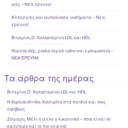
μας – Νέα έρευνα
r
:
Αλλεργίες και αυτοάνοσα νοσήματα – Νέα
έρευνα!
Βιταμίνη D, Χοληστερίνη LDL και HDL
Θυρεοειδής, ραδιενεργό ιώδιο και εγκυμοσύνη –
ΝΕΑ ΈΡΕΥΝΑ
Τα άρθρα της ημέρας
Βιταμίνη D, Χοληστερίνη LDL και HDL
Η θυρεοειδίτιδα Χασιμότο στα παιδιά και τους
εφήβους
Ζάχαρη, Μέλι ή άλλο γλυκαντικό – ποιο είναι το
καλύτερο και το πιο υγιεινό;