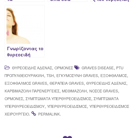
συμπτώματα
πρέπει να
… παιδεύουσι
του
γνωρίζω…
τέκνα
Υπερθυρεοειδι
σμού;
Γνωρίζοντας το
θυρεοειδή
αδένα
,
,
ΘΥΡΕΟΕΙΔΉΣ ΑΔΈΝΑΣ
ΟΡΜΌΝΕΣ
GRAVES DISEASE
PTU
,
,
,
,
ΠΡΟΠΥΛΘΕΙΟΥΡΑΚΊΛΗ
TSH
ΕΓΚΥΜΟΣΎΝΗ GRAVES
ΕΞΌΦΘΑΛΜΟΣ
,
,
,
ΕΞΌΦΘΑΛΜΟΣ GRAVES
ΘΕΡΑΠΕΊΑ GRAVES
ΘΥΡΕΟΕΙΔΉΣ ΑΔΈΝΑΣ
,
,
,
ΚΑΡΒΙΜΑΖΌΛΗ ΠΑΡΕΝΈΡΓΕΙΕΣ
ΜΕΘΙΜΑΖΌΛΗ
ΝΟΣΟΣ GRAVES
,
,
ΟΡΜΌΝΕΣ
ΣΥΜΠΤΏΜΑΤΑ ΥΠΕΡΘΥΡΕΟΕΙΔΙΣΜΌΣ
ΣΥΜΠΤΩΜΑΤΑ
,
,
ΥΠΕΡΘΥΡΕΟΕΙΔΙΣΜΟΎ
ΥΠΕΡΘΥΡΕΟΕΙΔΙΣΜΌΣ
ΥΠΕΡΘΥΡΕΟΕΙΔΙΣΜΌΣ
.
.
ΧΕΙΡΟΥΡΓΕΊΟ
PERMALINK