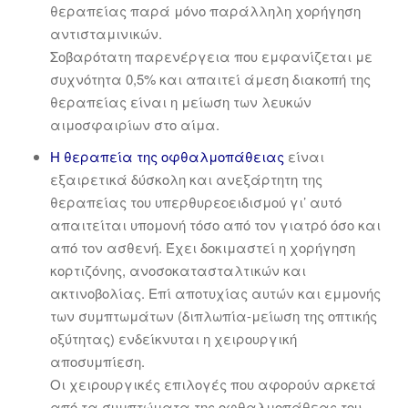
θεραπείας παρά μόνο παράλληλη χορήγηση
αντισταμινικών.
Σοβαρότατη παρενέργεια που εμφανίζεται με
συχνότητα 0,5% και απαιτεί άμεση διακοπή της
θεραπείας είναι η μείωση των λευκών
αιμοσφαιρίων στο αίμα.
Η θεραπεία της οφθαλμοπάθειας
είναι
εξαιρετικά δύσκολη και ανεξάρτητη της
θεραπείας του υπερθυρεοειδισμού γι’ αυτό
απαιτείται υπομονή τόσο από τον γιατρό όσο και
από τον ασθενή. Έχει δοκιμαστεί η χορήγηση
κορτιζόνης, ανοσοκατασταλτικών και
ακτινοβολίας. Επί αποτυχίας αυτών και εμμονής
των συμπτωμάτων (διπλωπία-μείωση της οπτικής
οξύτητας) ενδείκνυται η χειρουργική
αποσυμπίεση.
Οι χειρουργικές επιλογές που αφορούν αρκετά
από τα συμπτώματα της οφθαλμοπάθεας του