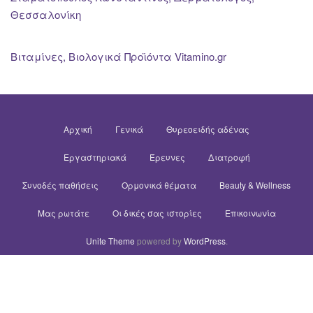
Θεσσαλονίκη
Βιταμίνες, Βιολογικά Προϊόντα Vitamino.gr
Αρχική
Γενικά
Θυρεοειδής αδένας
Εργαστηριακά
Έρευνες
Διατροφή
Συνοδές παθήσεις
Ορμονικά θέματα
Beauty & Wellness
Μας ρωτάτε
Οι δικές σας ιστορίες
Επικοινωνία
Unite Theme
powered by
WordPress
.