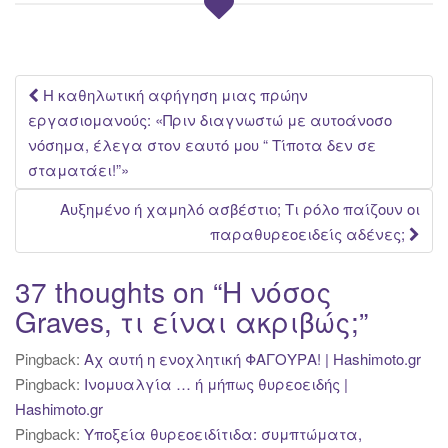
Post
Η καθηλωτική αφήγηση μιας πρώην
εργασιομανούς: «Πριν διαγνωστώ με αυτοάνοσο
navigation
νόσημα, έλεγα στον εαυτό μου “ Τίποτα δεν σε
σταματάει!”»
Αυξημένο ή χαμηλό ασβέστιο; Τι ρόλο παίζουν οι
παραθυρεοειδείς αδένες;
37 thoughts on “
Η νόσος
Graves, τι είναι ακριβώς;
”
Pingback:
Αχ αυτή η ενοχλητική ΦΑΓΟΥΡΑ! | Hashimoto.gr
Pingback:
Ινομυαλγία … ή μήπως θυρεοειδής |
Hashimoto.gr
Pingback:
Υποξεία θυρεοειδίτιδα: συμπτώματα,