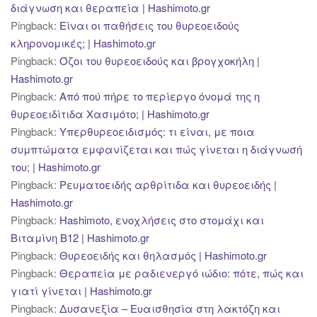
διάγνωση και θεραπεία | Hashimoto.gr
Pingback:
Είναι οι παθήσεις του θυρεοειδούς
κληρονομικές; | Hashimoto.gr
Pingback:
Όζοι του θυρεοειδούς και βρογχοκήλη |
Hashimoto.gr
Pingback:
Από πού πήρε το περίεργο όνομά της η
θυρεοειδίτιδα Χασιμότο; | Hashimoto.gr
Pingback:
Υπερθυρεοειδισμός: τι είναι, με ποια
συμπτώματα εμφανίζεται και πώς γίνεται η διάγνωσή
του; | Hashimoto.gr
Pingback:
Ρευματοειδής αρθρίτιδα και θυρεοειδής |
Hashimoto.gr
Pingback:
Hashimoto, ενοχλήσεις στο στομάχι και
Βιταμίνη Β12 | Hashimoto.gr
Pingback:
Θυρεοειδής και θηλασμός | Hashimoto.gr
Pingback:
Θεραπεία με ραδιενεργό ιώδιο: πότε, πώς και
γιατί γίνεται | Hashimoto.gr
Pingback:
Δυσανεξία – Ευαισθησία στη λακτόζη και