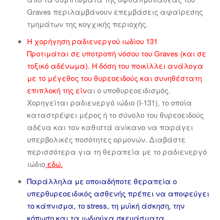
Graves περιλαμβάνουν επεμβάσεις αφαίρεσης
τμημάτων της κογχικής περιοχής.
Η χορήγηση ραδιενεργού ιωδίου 131
Προτιμάται σε υποτροπή νόσου του Graves (και σε
τοξικό αδένωμα). H δόση του ποικίλλει ανάλογα
με το μέγεθος του θυρεοειδούς και συνηθέστατη
επιπλοκή της είν
αι ο υποθυρεοειδισμός.
Χορηγείται ραδιενεργό ιώδιο (I-131), το οποία
καταστρέφει μέρος ή το σύνολο του θυρεοειδούς
αδένα και τον καθιστά ανίκανο να παράγει
υπερβολικές ποσότητες ορμονών. Διαβάστε
περισσότερα για τη θεραπεία με το ραδιενεργό
ιώδιο
εδώ
.
Παράλληλα με οποιαδήποτε θεραπεία ο
υπερθυρεοειδικός ασθενής πρέπει να αποφεύγει
το κάπνισμα, το stress, τη μυϊκή άσκηση, την
κόπωση και τα ιωδιούχα σκευάσματα.