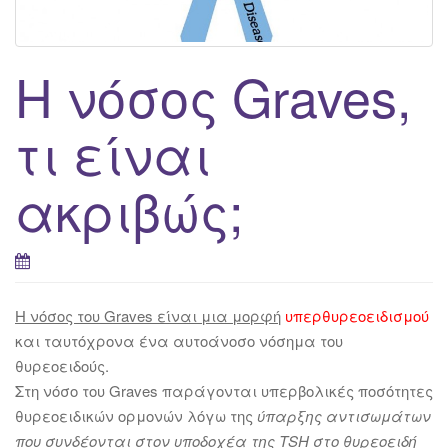
g
a
t
Η νόσος Graves,
i
o
τι είναι
n
ακριβώς;
Η νόσος του Graves είναι μια μορφή
υπερθυρεοειδισμού
και ταυτόχρονα ένα αυτοάνοσο νόσημα του
θυρεοειδούς.
Στη νόσο του Graves παράγονται υπερβολικές ποσότητες
θυρεοειδικών ορμονών λόγω της
ύπαρξης αντισωμάτων
που συνδέονται στον υποδοχέα της TSH στο θυρεοειδή