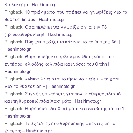
Καλοκαίρι | Hashimoto.gr
Pingback:
10 πράγματα που πρέπει να γνωρίζεις για το
θυρεοειδή σου | Hashimoto.gr
Pingback:
Όσα πρέπει να γνωρίζεις για την Τ3
(τριιωδοθυρονίνη)! | Hashimoto.gr
Pingback:
Πώς επηρεάζει το κάπνισμα το θυρεοειδή; |
Hashimoto.gr
Pingback:
Θυρεοειδής και φλεγμονώδεις νόσοι του
εντέρου- ελκώδης κολίτιδα και νόσος του Crohn |
Hashimoto.gr
Pingback:
«Μπορώ να σταματήσω να παίρνω το χάπι
για το θυρεοειδή;» | Hashimoto.gr
Pingback:
Συχνές ερωτήσεις για τον υποθυρεοειδισμό
και τη θυρεοειδίτιδα Χασιμότο | Hashimoto.gr
Pingback:
Θυρεοειδίτιδα Χασιμότο και διαβήτης τύπου 1 |
Hashimoto.gr
Pingback:
Τι σχέση έχει ο θυρεοειδής αδένας με το
έντερο; – Hashimoto.gr