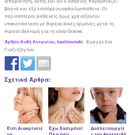
απαραίτητη, εκτός και αν ο ασθενής παρουσιάζει
βαριά και εξελισσόμενη οφθαλμοπάθεια. Οι
περισσότεροι ασθενείς όμως χρειάζονται
υποκατάσταση με θυρεοειδικές ορμόνες μετά τη
θυρεοειδεκτομή για τη νόσο Graves.
Άρθρο Aνθή Αντωνίου, hashimotaki
.
-Ευαγγελία
Γιαζιτζόγλου
Σχετικά Άρθρα:
Ετσι διακρίνετε
Έχω Χασιμότο!
Δυσλειτουργίε
τα
Όλα όσα
ς του θυρεοειδή