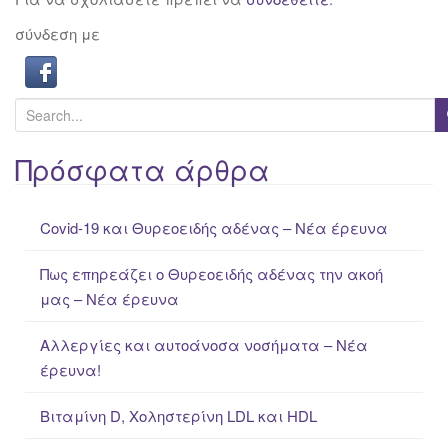
σύνδεση με
S
e
a
Πρόσφατα άρθρα
r
c
Covid-19 και Θυρεοειδής αδένας – Νέα έρευνα
h
f
Πως επηρεάζει ο Θυρεοειδής αδένας την ακοή
o
μας – Νέα έρευνα
r
:
Αλλεργίες και αυτοάνοσα νοσήματα – Νέα
έρευνα!
Βιταμίνη D, Χοληστερίνη LDL και HDL