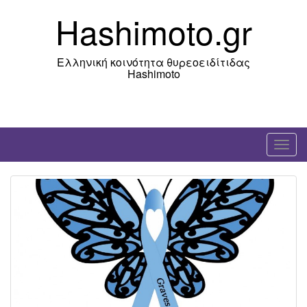
Skip
Hashimoto.gr
to
content
Ελληνική κοινότητα θυρεοειδίτιδας
Hashimoto
T
o
g
g
l
e
n
a
v
i