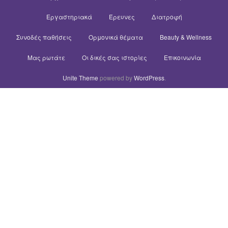
Εργαστηριακά
Έρευνες
Διατροφή
Συνοδές παθήσεις
Ορμονικά θέματα
Beauty & Wellness
Μας ρωτάτε
Οι δικές σας ιστορίες
Επικοινωνία
Unite Theme
powered by
WordPress
.