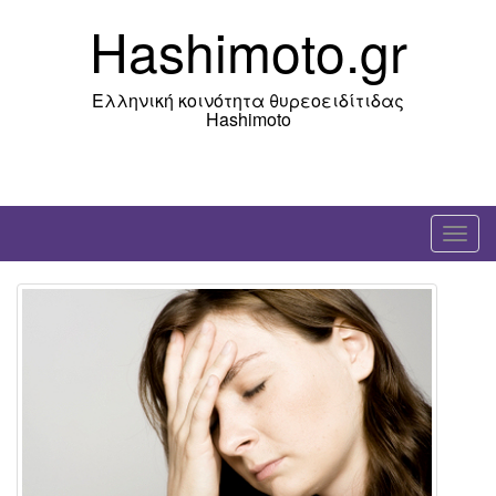
Skip
Hashimoto.gr
to
content
Ελληνική κοινότητα θυρεοειδίτιδας
Hashimoto
T
o
g
g
l
e
n
a
v
i