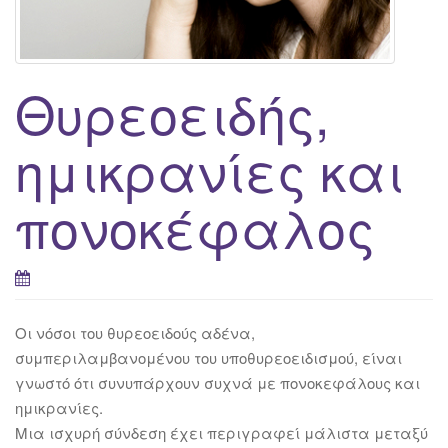
g
a
t
Θυρεοειδής,
i
o
n
ημικρανίες και
πονοκέφαλος
Οι νόσοι του θυρεοειδούς αδένα,
συμπεριλαμβανομένου του υποθυρεοειδισμού, είναι
γνωστό ότι συνυπάρχουν συχνά με πονοκεφάλους και
ημικρανίες.
Μια ισχυρή σύνδεση έχει περιγραφεί μάλιστα μεταξύ