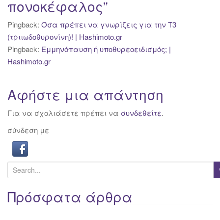
πονοκέφαλος
”
Pingback:
Όσα πρέπει να γνωρίζεις για την Τ3
(τριιωδοθυρονίνη)! | Hashimoto.gr
Pingback:
Εμμηνόπαυση ή υποθυρεοειδισμός; |
Hashimoto.gr
Αφήστε μια απάντηση
Για να σχολιάσετε πρέπει να
συνδεθείτε
.
σύνδεση με
S
e
a
Πρόσφατα άρθρα
r
c