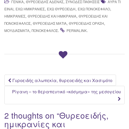
,
,
ΓΕΝΙΚΆ
ΘΥΡΕΟΕΙΔΉΣ ΑΔΈΝΑΣ
ΣΥΝΟΔΈΣ ΠΑΘΉΣΕΙΣ
ΑΎΡΑ ΤΙ
,
,
,
,
ΕΊΝΑΙ
ΈΧΩ ΗΜΙΚΡΑΝΊΕΣ
ΈΧΩ ΘΥΡΕΟΕΙΔΉ
ΈΧΩ ΠΟΝΟΚΈΦΑΛΟ
,
,
ΗΜΙΚΡΑΝΊΕΣ
ΘΥΡΕΟΕΙΔΉΣ ΚΑΙ ΗΜΙΚΡΑΝΊΑ
ΘΥΡΕΟΕΙΔΉΣ ΚΑΙ
,
,
,
ΠΟΝΟΚΈΦΑΛΟΣ
ΘΥΡΕΟΕΙΔΉΣ ΜΆΤΙΑ
ΘΥΡΕΟΕΙΔΉΣ ΌΡΑΣΗ
,
.
.
ΜΟΥΔΙΆΣΜΑΤΑ
ΠΟΝΟΚΈΦΑΛΟΣ
PERMALINK
Post
Γυροειδής αλωπεκία, θυρεοειδής και Χασιμότο
navigation
Ρίγανη – το θεραπευτικό «κόσμημα» της μεσογείου
2 thoughts on “
Θυρεοειδής,
ημικρανίες και