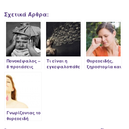
Σχετικά Άρθρα:
Πονοκέφαλος –
Τι είναι η
Θυρεοειδής,
8 προτάσεις
εγκεφαλοπάθε
ξηροστομία και
για την
ια Χασιμότο;
ξηροφθαλμία
αντιμετώπιση
του!
Γνωρίζοντας το
θυρεοειδή
αδένα