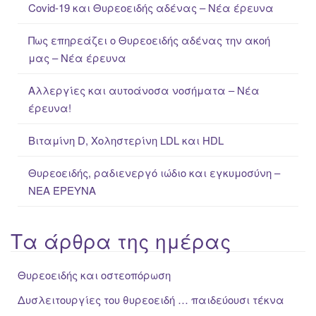
Covid-19 και Θυρεοειδής αδένας – Νέα έρευνα
h
f
Πως επηρεάζει ο Θυρεοειδής αδένας την ακοή
o
μας – Νέα έρευνα
r
:
Αλλεργίες και αυτοάνοσα νοσήματα – Νέα
έρευνα!
Βιταμίνη D, Χοληστερίνη LDL και HDL
Θυρεοειδής, ραδιενεργό ιώδιο και εγκυμοσύνη –
ΝΕΑ ΈΡΕΥΝΑ
Τα άρθρα της ημέρας
Θυρεοειδής και οστεοπόρωση
Δυσλειτουργίες του θυρεοειδή … παιδεύουσι τέκνα