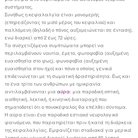
συστήματος.
Συνήθως η κεφαλαλγία είναι μονομερής
(επηρεάζοντας το μισό μέρος του κεφαλιού) και
παλλόμενη (δηλαδή ο πόνος αυξομειώνεται σε ένταση),
ενώ διαρκεί από 2 έως 72 ώρες.
Τα συσχετιζόμενα συμπτώματα μπορεί να
περιλαμβάνουν ναυτία, έμετο, φωτοφοβία (αυξημένη
ευαισθησία στο φως), φωνοφοβία (αυξημένη
ευαισθησία στον ήχο) και πόνο ο οποίος γενικά
επιδεινώνεται με τη σωματική δραστηριότητα. Έως και
το ένα τρίτο των ανθρώπων με ημικρανία
αντιλαμβάνονται μια
αύρα
: μια παροδική οπτική,
αισθητική, λεκτική, ή κινητική διαταραχή που
σηματοδοτεί ότι ο πονοκέφαλος θα επέλθει σύντομα.
Η αύρα είναι ένα παροδικό εστιακό νευρολογικό
φαινόμενο, που παρατηρείται πριν ή κατά τη διάρκεια
της κεφαλαλγίας. Εμφανίζεται σταδιακά για μερικά
λεπτά και γενικά διαρκεί λιγότερο από 60 λεπτά.