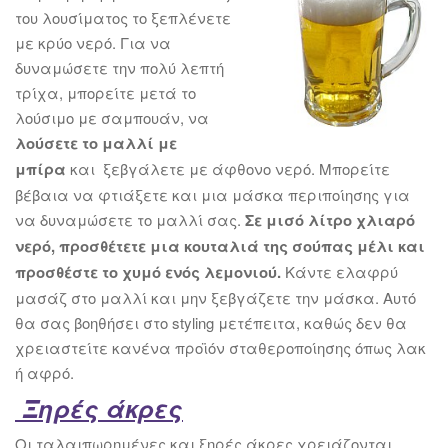
του λουσίματος το ξεπλένετε
με κρύο νερό. Για να
δυναμώσετε την πολύ λεπτή
τρίχα, μπορείτε μετά το
λούσιμο με σαμπουάν, να
λούσετε το μαλλί με
μπίρα
και ξεβγάλετε με άφθονο νερό. Μπορείτε
βέβαια να φτιάξετε και μια μάσκα περιποίησης για
να δυναμώσετε το μαλλί σας.
Σε μισό λίτρο χλιαρό
νερό, προσθέτετε μια κουταλιά της σούπας μέλι και
προσθέστε το χυμό ενός λεμονιού.
Κάντε ελαφρύ
μασάζ στο μαλλί και μην ξεβγάζετε την μάσκα. Αυτό
θα σας βοηθήσει στο styling μετέπειτα, καθώς δεν θα
χρειαστείτε κανένα προϊόν σταθεροποίησης όπως λακ
ή αφρό.
Ξηρές άκρες
Οι ταλαιπωρημένες και ξηρές άκρες χρειάζονται