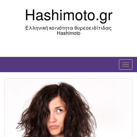
Skip
Hashimoto.gr
to
content
Ελληνική κοινότητα θυρεοειδίτιδας
Hashimoto
T
o
g
g
l
e
n
a
v
i