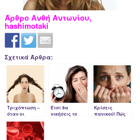
Άρθρο Ανθή Αντωνίου,
hashimotaki
Σχετικά Άρθρα:
Τριχόπτωση –
Έτσι θα
Κρίσεις
όταν οι
νικήσεις το
πανικού! Πώς
ορμόνες, μας
σύνδρομο
να τις
παίρνουν τα
χρόνιας
αντιμετωπίσω;
μαλλιά της
κόπωσης
κεφαλής μας