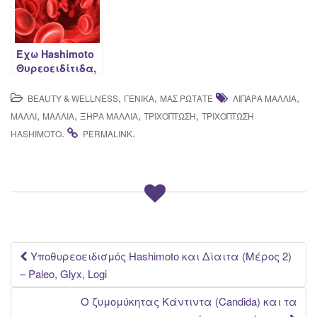
Έχω Hashimoto
Θυρεοειδίτιδα,
μπορώ να
δώσω αίμα;
,
,
,
BEAUTY & WELLNESS
ΓΕΝΙΚΆ
ΜΑΣ ΡΩΤΆΤΕ
ΛΙΠΑΡΆ ΜΑΛΛΙΆ
,
,
,
,
ΜΑΛΛΊ
ΜΑΛΛΙΆ
ΞΗΡΆ ΜΑΛΛΙΆ
ΤΡΙΧΌΠΤΩΣΗ
ΤΡΙΧΟΠΤΩΣΗ
.
.
HASHIMOTO
PERMALINK
Post
Υποθυρεοειδισμός Hashimoto και Δίαιτα (Μέρος 2)
– Paleo, Glyx, Logi
navigation
Ο ζυμομύκητας Κάντιντα (Candida) και τα