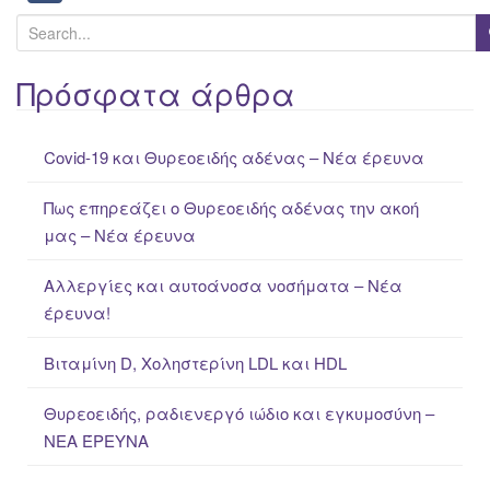
S
e
a
Πρόσφατα άρθρα
r
c
Covid-19 και Θυρεοειδής αδένας – Νέα έρευνα
h
f
Πως επηρεάζει ο Θυρεοειδής αδένας την ακοή
o
μας – Νέα έρευνα
r
:
Αλλεργίες και αυτοάνοσα νοσήματα – Νέα
έρευνα!
Βιταμίνη D, Χοληστερίνη LDL και HDL
Θυρεοειδής, ραδιενεργό ιώδιο και εγκυμοσύνη –
ΝΕΑ ΈΡΕΥΝΑ