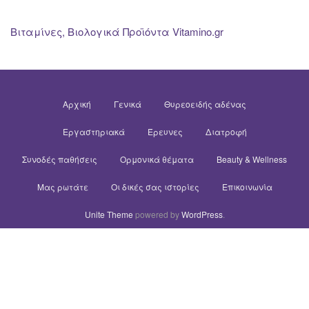
Βιταμίνες, Βιολογικά Προϊόντα Vitamino.gr
Αρχική
Γενικά
Θυρεοειδής αδένας
Εργαστηριακά
Έρευνες
Διατροφή
Συνοδές παθήσεις
Ορμονικά θέματα
Beauty & Wellness
Μας ρωτάτε
Οι δικές σας ιστορίες
Επικοινωνία
Unite Theme
powered by
WordPress
.