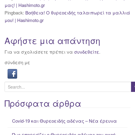
μας! | Hashimoto.gr
Pingback:
Βοήθεια! Ο θυρεοειδής ταλαιπωρεί τα μαλλιά
μου! | Hashimoto.gr
Αφήστε μια απάντηση
Για να σχολιάσετε πρέπει να
συνδεθείτε
.
σύνδεση με
S
e
a
Πρόσφατα άρθρα
r
c
Covid-19 και Θυρεοειδής αδένας – Νέα έρευνα
h
f
Πως επηρεάζει ο Θυρεοειδής αδένας την ακοή