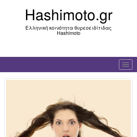
Skip
Hashimoto.gr
to
content
Ελληνική κοινότητα θυρεοειδίτιδας
Hashimoto
T
o
g
g
l
e
n
a
v
i