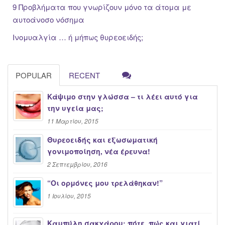
9 Προβλήματα που γνωρίζουν μόνο τα άτομα με
αυτοάνοσο νόσημα
Ινομυαλγία … ή μήπως θυρεοειδής;
POPULAR
RECENT
Κάψιμο στην γλώσσα – τι λέει αυτό για
την υγεία μας;
11 Μαρτίου, 2015
Θυρεοειδής και εξωσωματική
γονιμοποίηση, νέα έρευνα!
2 Σεπτεμβρίου, 2016
“Oι ορμόνες μου τρελάθηκαν!”
1 Ιουλίου, 2015
Καμπύλη σακχάρου: πότε, πώς και γιατί