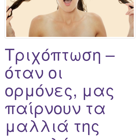
g
a
t
i
o
n
Τριχόπτωση –
όταν οι
ορμόνες, μας
παίρνουν τα
μαλλιά της