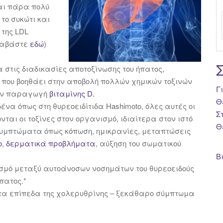
αι πάρα πολύ
το συκώτι και
 της LDL
αβάστε
εδώ
)
α στις διαδικασίες αποτοξίνωσης του ήπατος,
 που βοηθάει στην αποβολή πολλών χημικών τοξινών
Γ
την παραγωγή
βιταμίνης D.
Θ
ένα όπως στη θυρεοειδίτιδα Hashimoto, όλες αυτές οι
Σ
ται οι τοξίνες στον οργανισμό, ιδιαίτερα στον ιστό
Θ
συμπτώματα όπως κόπωση, ημικρανίες, μεταπτώσεις
ο
,
δερματικά προβλήματα
, αύξηση του σωματικού
Β
ισμό μεταξύ αυτοάνοσων νοσημάτων του θυρεοειδούς
πατος.*
 τα επίπεδα της χολερυθρίνης – ξεκάθαρο σύμπτωμα