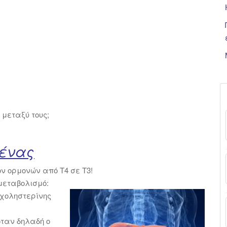
 μεταξύ τους;
δένας
ν ορμονών από Τ4 σε Τ3!
μεταβολισμό:
 χοληστερίνης
όταν δηλαδή ο