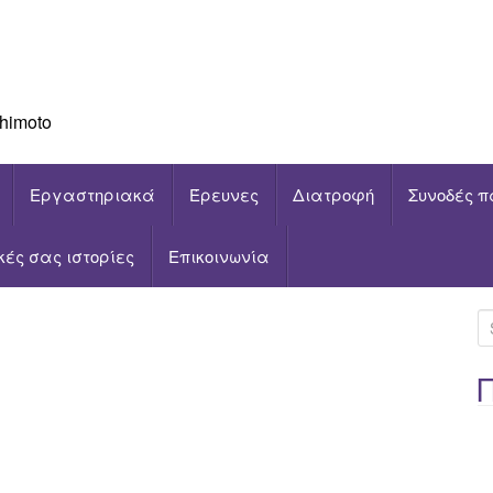
himoto
Εργαστηριακά
Έρευνες
Διατροφή
Συνοδές π
ικές σας ιστορίες
Επικοινωνία
S
e
a
r
c
h
f