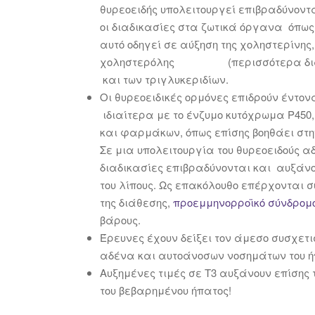
θυρεοειδής υπολειτουργεί επιβραδύνοντ
οι διαδικασίες στα ζωτικά όργανα όπως 
αυτό οδηγεί σε αύξηση της χοληστερίνης,
χοληστερόλης (περισσότερα δι
και των τριγλυκεριδίων.
Οι θυρεοειδικές ορμόνες επιδρούν έντον
ιδιαίτερα με το ένζυμο κυτόχρωμα P450,
και φαρμάκων, όπως επίσης βοηθάει σ
Σε μια υπολειτουργία του θυρεοειδούς αδ
διαδικασίες επιβραδύνονται και αυξάνον
του λίπους. Ως επακόλουθο επέρχονται 
της διάθεσης,
προεμμηνορροϊκό σύνδρομ
βάρους.
Έρευνες έχουν δείξει τον άμεσο συσχετ
αδένα και αυτοάνοσων νοσημάτων του ή
Αυξημένες τιμές σε Τ3 αυξάνουν επίσης
του βεβαρημένου ήπατος!