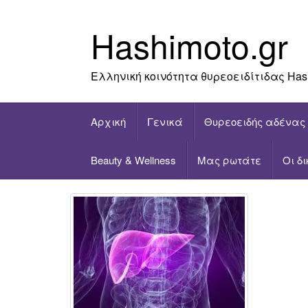
Skip
to
Hashimoto.gr
content
Ελληνική κοινότητα θυρεοειδίτιδας Has
Αρχική
Γενικά
Θυρεοειδής αδένας
Beauty & Wellness
Μας ρωτάτε
Οι δ