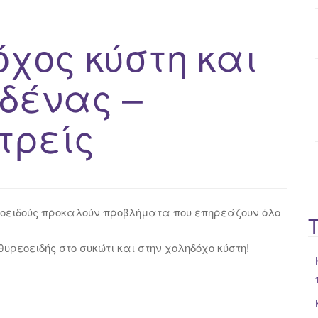
o
r
χος κύστη και
:
δένας –
τρείς
υρεοειδούς προκαλούν προβλήματα που επηρεάζουν όλο
θυρεοειδής στο συκώτι και στην χοληδόχο κύστη!