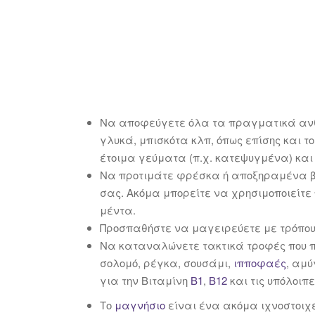
Να αποφεύγετε όλα τα πραγματικά ανθ
γλυκά, μπισκότα κλπ, όπως επίσης και 
έτοιμα γεύματα (π.χ. κατεψυγμένα) και
Να προτιμάτε φρέσκα ή αποξηραμένα β
σας. Ακόμα μπορείτε να χρησιμοποιείτε
μέντα.
Προσπαθήστε να μαγειρεύετε με τρόπους
Να καταναλώνετε τακτικά τροφές που π
σολομό, ρέγκα, σουσάμι,
ιπποφαές
, αμ
για την Βιταμίνη
Β1
,
Β12
και τις υπόλοιπ
Το
μαγνήσιο
είναι ένα ακόμα ιχνοστοιχ