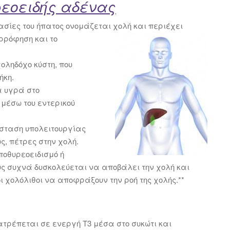
ρεοειδής αδένας
ασίες του ήπατος ονομάζεται
χολή και περιέχει
ρρόφηση και το
οληδόχο κύστη, που
ήκη.
α υγρά στο
 μέσω του εντερικού
άσταση υπολειτουργίας
ς, πέτρες στην χολή.
ποθυρεοειδισμό ή
ους συχνά δυσκολεύεται να αποβάλει την χολή και
 χολόλιθοι να αποφράξουν την ροή της χολής.**
τατρέπεται σε ενεργή Τ3 μέσα στο συκώτι και