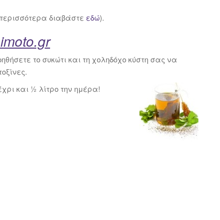
(περισσότερα διαβάστε
εδώ
).
imoto.gr
βοηθήσετε το συκώτι και τη χοληδόχο κύστη σας να
οξίνες.
χρι και ½ λίτρο την ημέρα!