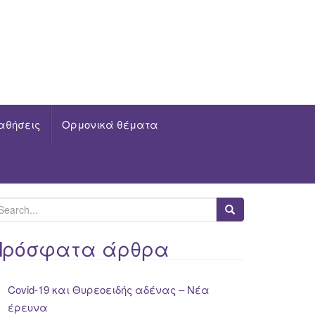
αθήσεις
Ορμονικά θέματα
Πρόσφατα άρθρα
Covid-19 και Θυρεοειδής αδένας – Νέα
έρευνα