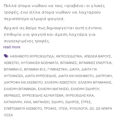
Πολλά άτομα νιώθουν να τους «τραβάνε» οι γλυκές
τροφές, ενώ άλλα άτομα νιώθουν να λαχταρούν
περισσότερο αλμυρά φαγητά.
Αρχικά ας δούμε πως δημιουργείται αυτή η έντονη
επιθυμία για φαγητό και άμεση λαχτάρα για
συγκεκριμένες τροφές.
read more
,
,
,
HASHIMOTO ΘΥΡΕΟΕΙΔΊΤΙΔΑ
ΑΝΤΙΟΞΕΙΔΩΤΙΚΆ
ΑΠΏΛΕΙΑ ΒΆΡΟΥΣ
,
,
,
,
ΑΣΒΈΣΤΙΟ
ΑΥΤΟΆΝΟΣΑ ΝΟΣΉΜΑΤΑ
ΒΙΤΑΜΊΝΕΣ
ΒΊΤΑΜΊΝΕΣ ΕΝΈΡΓΕΙΑ
,
,
,
,
ΒΙΤΑΜΊΝΗ D
ΒΙΤΑΜΊΝΗ Β12
ΓΥΜΝΑΣΤΙΚΉ
ΔΊΑΙΤΑ
ΔΊΑΙΤΑ ΓΙΑ
,
,
,
,
ΑΥΤΟΆΝΟΣΑ
ΔΙΑΙΤΑ ΘΥΡΕΟΕΙΔΗΣ
ΔΙΑΙΤΑ ΚΑΙ HASHIMOTO
ΔΙΑΤΡΟΦΉ
,
,
,
ΔΙΑΤΡΟΦΉ ΚΑΙ ΧΑΣΙΜΌΤΟ
ΈΛΛΕΙΨΗ ΑΣΒΕΣΤΊΟΥ
ΈΛΛΕΙΨΗ ΒΙΤΑΜΉΝΗΣ
,
,
,
ΈΛΛΕΙΨΗ ΒΙΤΑΜΙΝΏΝ
ΈΛΛΕΙΨΗ ΜΑΓΝΉΣΙΟ
ΈΛΛΕΙΨΗ ΣΙΔΉΡΟΥ
,
,
,
ΘΕΡΜΊΔΕΣ
ΘΥΡΕΟΕΙΔΉΣ ΑΔΥΝΑΤΙΣΜΑ
ΘΥΡΕΟΕΙΔΉΣ ΚΙΛΆ
,
,
,
,
,
,
ΚΑΤΆΘΛΙΨΗ
ΚΙΛΆ
ΜΑΓΝΉΣΙΟ
ΣΊΔΗΡΟ
ΣΊΔΗΡΟΣ
ΣΤΡΕΣ
,
,
,
,
,
ΣΥΜΠΤΏΜΑΤΑ ΧΑΣΙΜΌΤΟ
ΤΡΟΦΈΣ
ΥΓΕΊΑ
ΨΥΧΟΛΟΓΊΑ
Ω3
Ω3-ΛΙΠΑΡΆ
ΟΞΈΑ