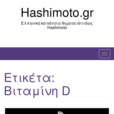
Skip
Hashimoto.gr
to
content
Ελληνική κοινότητα θυρεοειδίτιδας
Hashimoto
T
o
g
Ετικέτα:
g
l
Βιταμίνη D
e
n
a
v
i