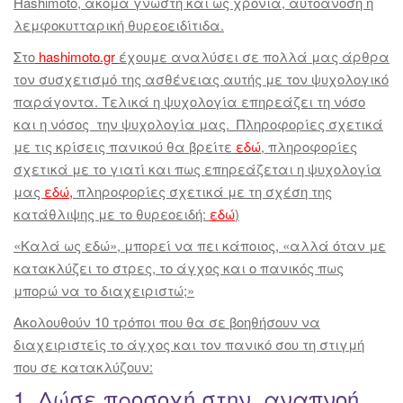
Hashimoto, ακόμα γνωστή και ως χρόνια, αυτοάνοση ή
λεμφοκυτταρική θυρεοειδίτιδα.
Στο
hashimoto.gr
έχουμε αναλύσει σε πολλά μας άρθρα
τον συσχετισμό της ασθένειας αυτής με τον ψυχολογικό
παράγοντα. Τελικά η ψυχολογία επηρεάζει τη νόσο
και η νόσος την ψυχολογία μας. Πληροφορίες σχετικά
με τις κρίσεις πανικού θα βρείτε
εδώ
, πληροφορίες
σχετικά με το γιατί και πως επηρεάζεται η ψυχολογία
μας
εδώ
,
πληροφορίες σχετικά με τη σχέση της
κατάθλιψης με το θυρεοειδή:
εδώ
)
«Καλά ως εδώ», μπορεί να πει κάποιος, «αλλά όταν με
κατακλύζει το στρες, το άγχος και ο πανικός πως
μπορώ να το διαχειριστώ;»
Ακολουθούν 10 τρόποι που θα σε βοηθήσουν να
διαχειριστείς το άγχος και τον πανικό σου τη στιγμή
που σε κατακλύζουν:
1. Δώσε προσοχή στην αναπνοή