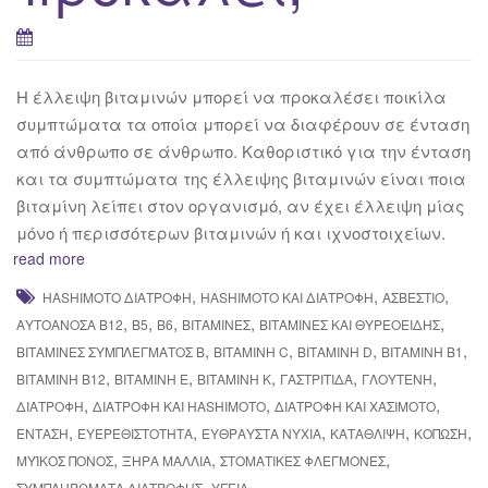
Η έλλειψη βιταμινών μπορεί να προκαλέσει ποικίλα
συμπτώματα τα οποία μπορεί να διαφέρουν σε ένταση
από άνθρωπο σε άνθρωπο. Καθοριστικό για την ένταση
και τα συμπτώματα της έλλειψης βιταμινών είναι ποια
βιταμίνη λείπει στον οργανισμό, αν έχει έλλειψη μίας
μόνο ή περισσότερων βιταμινών ή και ιχνοστοιχείων.
read more
,
,
,
HASHIMOTO ΔΙΑΤΡΟΦΉ
HASHIMOTO ΚΑΙ ΔΙΑΤΡΟΦΉ
ΑΣΒΈΣΤΙΟ
,
,
,
,
,
ΑΥΤΟΆΝΟΣΑ Β12
Β5
Β6
ΒΙΤΑΜΊΝΕΣ
ΒΙΤΑΜΊΝΕΣ ΚΑΙ ΘΥΡΕΟΕΙΔΉΣ
,
,
,
,
ΒΙΤΑΜΊΝΕΣ ΣΥΜΠΛΈΓΜΑΤΟΣ Β
ΒΙΤΑΜΊΝΗ C
ΒΙΤΑΜΊΝΗ D
ΒΙΤΑΜΊΝΗ Β1
,
,
,
,
,
ΒΙΤΑΜΊΝΗ Β12
ΒΙΤΑΜΊΝΗ Ε
ΒΙΤΑΜΊΝΗ Κ
ΓΑΣΤΡΊΤΙΔΑ
ΓΛΟΥΤΈΝΗ
,
,
,
ΔΙΑΤΡΟΦΉ
ΔΙΑΤΡΟΦΉ ΚΑΙ HASHIMOTO
ΔΙΑΤΡΟΦΉ ΚΑΙ ΧΑΣΙΜΌΤΟ
,
,
,
,
,
ΈΝΤΑΣΗ
ΕΥΕΡΕΘΙΣΤΌΤΗΤΑ
ΕΎΘΡΑΥΣΤΑ ΝΎΧΙΑ
ΚΑΤΆΘΛΙΨΗ
ΚΌΠΩΣΗ
,
,
,
ΜΥΪΚΌΣ ΠΌΝΟΣ
ΞΗΡΆ ΜΑΛΛΙΆ
ΣΤΟΜΑΤΙΚΈΣ ΦΛΕΓΜΟΝΈΣ
,
ΣΥΜΠΛΗΡΏΜΑΤΑ ΔΙΑΤΡΟΦΉΣ
ΥΓΕΊΑ