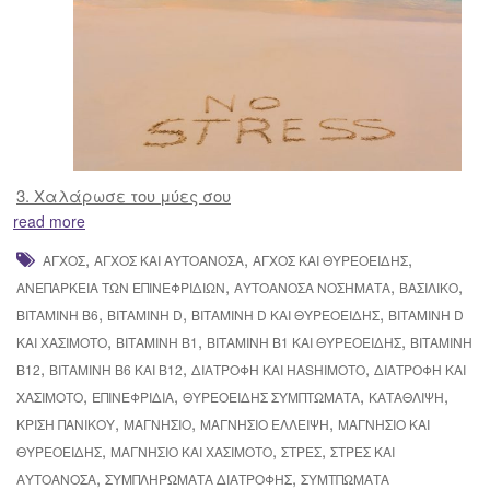
3. Χαλάρωσε του μύες σου
read more
,
,
,
ΆΓΧΟΣ
ΆΓΧΟΣ ΚΑΙ ΑΥΤΟΆΝΟΣΑ
ΆΓΧΟΣ ΚΑΙ ΘΥΡΕΟΕΙΔΉΣ
,
,
,
ΑΝΕΠΆΡΚΕΙΑ ΤΩΝ ΕΠΙΝΕΦΡΙΔΊΩΝ
ΑΥΤΟΆΝΟΣΑ ΝΟΣΉΜΑΤΑ
ΒΑΣΙΛΙΚΌ
,
,
,
ΒΙΤΑΜΊΝΗ B6
ΒΙΤΑΜΊΝΗ D
ΒΙΤΑΜΊΝΗ D ΚΑΙ ΘΥΡΕΟΕΙΔΉΣ
ΒΙΤΑΜΊΝΗ D
,
,
,
ΚΑΙ ΧΑΣΙΜΌΤΟ
ΒΙΤΑΜΊΝΗ Β1
ΒΙΤΑΜΊΝΗ Β1 ΚΑΙ ΘΥΡΕΟΕΙΔΉΣ
ΒΙΤΑΜΊΝΗ
,
,
,
Β12
ΒΙΤΑΜΊΝΗ Β6 ΚΑΙ Β12
ΔΙΑΤΡΟΦΉ ΚΑΙ HASHIMOTO
ΔΙΑΤΡΟΦΉ ΚΑΙ
,
,
,
,
ΧΑΣΙΜΌΤΟ
ΕΠΙΝΕΦΡΙΔΊΑ
ΘΥΡΕΟΕΙΔΉΣ ΣΥΜΠΤΏΜΑΤΑ
ΚΑΤΆΘΛΙΨΗ
,
,
,
ΚΡΊΣΗ ΠΑΝΙΚΟΎ
ΜΑΓΝΉΣΙΟ
ΜΑΓΝΉΣΙΟ ΈΛΛΕΙΨΗ
ΜΑΓΝΉΣΙΟ ΚΑΙ
,
,
,
ΘΥΡΕΟΕΙΔΉΣ
ΜΑΓΝΉΣΙΟ ΚΑΙ ΧΑΣΙΜΌΤΟ
ΣΤΡΕΣ
ΣΤΡΕΣ ΚΑΙ
,
,
ΑΥΤΟΆΝΟΣΑ
ΣΥΜΠΛΗΡΏΜΑΤΑ ΔΙΑΤΡΟΦΉΣ
ΣΥΜΤΠΏΜΑΤΑ