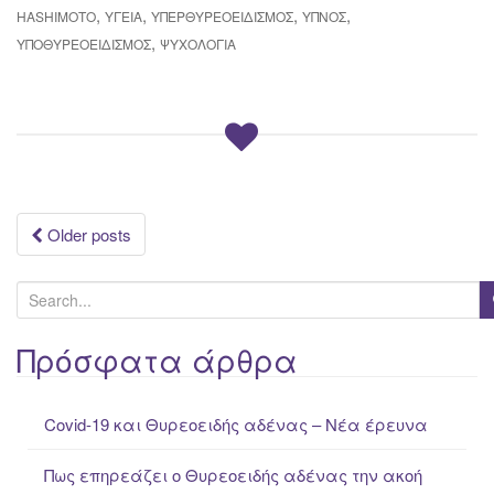
,
,
,
,
HASHIMOTO
ΥΓΕΊΑ
ΥΠΕΡΘΥΡΕΟΕΙΔΙΣΜΌΣ
ΎΠΝΟΣ
,
ΥΠΟΘΥΡΕΟΕΙΔΙΣΜΌΣ
ΨΥΧΟΛΟΓΊΑ
Posts
Older posts
navigation
S
e
a
Πρόσφατα άρθρα
r
c
Covid-19 και Θυρεοειδής αδένας – Νέα έρευνα
h
f
Πως επηρεάζει ο Θυρεοειδής αδένας την ακοή
o