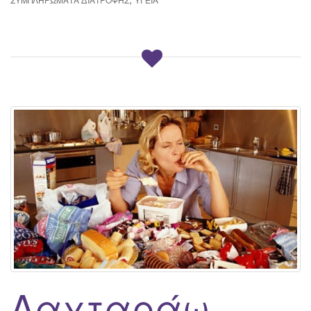
Λαχταράω