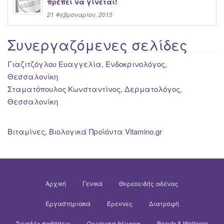
πρέπει να γίνεται!
21 Φεβρουαρίου, 2015
Συνεργαζόμενες σελίδες
Γιαζιτζόγλου Ευαγγελία, Ενδοκρινολόγος,
Θεσσαλονίκη
Σταματόπουλος Κωνσταντίνος, Δερματολόγος,
Θεσσαλονίκη
Βιταμίνες, Βιολογικά Προϊόντα Vitamino.gr
Αρχική
Γενικά
Θυρεοειδής αδένας
Εργαστηριακά
Έρευνες
Διατροφή
Συνοδές παθήσεις
Ορμονικά θέματα
Beauty & Wellness