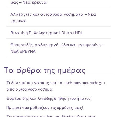
μας – Νέα έρευνα
r
:
Αλλεργίες και αυτοάνοσα νοσήματα – Νέα
έρευνα!
Βιταμίνη D, Χοληστερίνη LDL και HDL
Θυρεοειδής, ραδιενεργό ιώδιο και εγκυμοσύνη –
ΝΕΑ ΈΡΕΥΝΑ
Τα άρθρα της ημέρας
Τι δεν πρέπει να πεις ποτέ σε κάποιον που πάσχει
από αυτοάνοσο νόσημα
Θυρεοειδής και λιπώδης διήθηση του ήπατος
Πρωινά που ρυθμίζουν τις ορμόνες μας!
Τα συμπτώματα της θυρεοειδίτιδας Χασιμότο