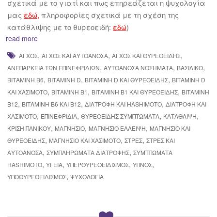
σχετικά με το γιατί και πως επηρεάζεται η ψυχολογία
μας
εδώ
,
πληροφορίες σχετικά με τη σχέση της
κατάθλιψης με το θυρεοειδή:
εδώ
)
read more
,
,
,
ΆΓΧΟΣ
ΆΓΧΟΣ ΚΑΙ ΑΥΤΟΆΝΟΣΑ
ΆΓΧΟΣ ΚΑΙ ΘΥΡΕΟΕΙΔΉΣ
,
,
,
ΑΝΕΠΆΡΚΕΙΑ ΤΩΝ ΕΠΙΝΕΦΡΙΔΊΩΝ
ΑΥΤΟΆΝΟΣΑ ΝΟΣΉΜΑΤΑ
ΒΑΣΙΛΙΚΌ
,
,
,
ΒΙΤΑΜΊΝΗ B6
ΒΙΤΑΜΊΝΗ D
ΒΙΤΑΜΊΝΗ D ΚΑΙ ΘΥΡΕΟΕΙΔΉΣ
ΒΙΤΑΜΊΝΗ D
,
,
,
ΚΑΙ ΧΑΣΙΜΌΤΟ
ΒΙΤΑΜΊΝΗ Β1
ΒΙΤΑΜΊΝΗ Β1 ΚΑΙ ΘΥΡΕΟΕΙΔΉΣ
ΒΙΤΑΜΊΝΗ
,
,
,
Β12
ΒΙΤΑΜΊΝΗ Β6 ΚΑΙ Β12
ΔΙΑΤΡΟΦΉ ΚΑΙ HASHIMOTO
ΔΙΑΤΡΟΦΉ ΚΑΙ
,
,
,
,
ΧΑΣΙΜΌΤΟ
ΕΠΙΝΕΦΡΙΔΊΑ
ΘΥΡΕΟΕΙΔΉΣ ΣΥΜΠΤΏΜΑΤΑ
ΚΑΤΆΘΛΙΨΗ
,
,
,
ΚΡΊΣΗ ΠΑΝΙΚΟΎ
ΜΑΓΝΉΣΙΟ
ΜΑΓΝΉΣΙΟ ΈΛΛΕΙΨΗ
ΜΑΓΝΉΣΙΟ ΚΑΙ
,
,
,
ΘΥΡΕΟΕΙΔΉΣ
ΜΑΓΝΉΣΙΟ ΚΑΙ ΧΑΣΙΜΌΤΟ
ΣΤΡΕΣ
ΣΤΡΕΣ ΚΑΙ
,
,
ΑΥΤΟΆΝΟΣΑ
ΣΥΜΠΛΗΡΏΜΑΤΑ ΔΙΑΤΡΟΦΉΣ
ΣΥΜΤΠΏΜΑΤΑ
,
,
,
,
HASHIMOTO
ΥΓΕΊΑ
ΥΠΕΡΘΥΡΕΟΕΙΔΙΣΜΌΣ
ΎΠΝΟΣ
,
ΥΠΟΘΥΡΕΟΕΙΔΙΣΜΌΣ
ΨΥΧΟΛΟΓΊΑ