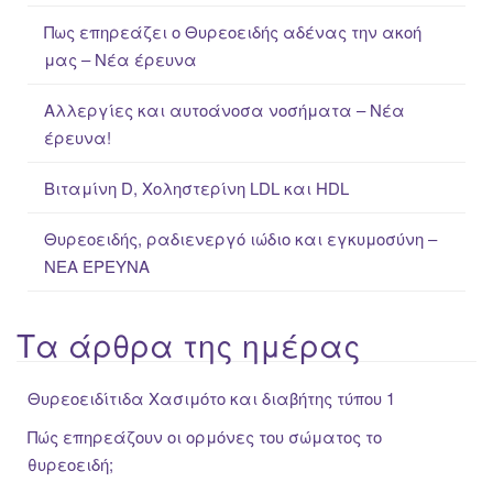
f
Πως επηρεάζει ο Θυρεοειδής αδένας την ακοή
o
μας – Νέα έρευνα
r
:
Αλλεργίες και αυτοάνοσα νοσήματα – Νέα
έρευνα!
Βιταμίνη D, Χοληστερίνη LDL και HDL
Θυρεοειδής, ραδιενεργό ιώδιο και εγκυμοσύνη –
ΝΕΑ ΈΡΕΥΝΑ
Τα άρθρα της ημέρας
Θυρεοειδίτιδα Χασιμότο και διαβήτης τύπου 1
Πώς επηρεάζουν οι ορμόνες του σώματος το
θυρεοειδή;