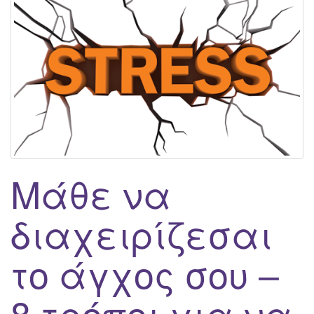
g
a
t
i
o
n
Μάθε να
διαχειρίζεσαι
το άγχος σου –
8 τρόποι για να