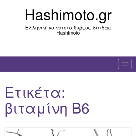
Skip
Hashimoto.gr
to
content
Ελληνική κοινότητα θυρεοειδίτιδας
Hashimoto
T
o
g
Ετικέτα:
g
l
βιταμίνη B6
e
n
a
v
i