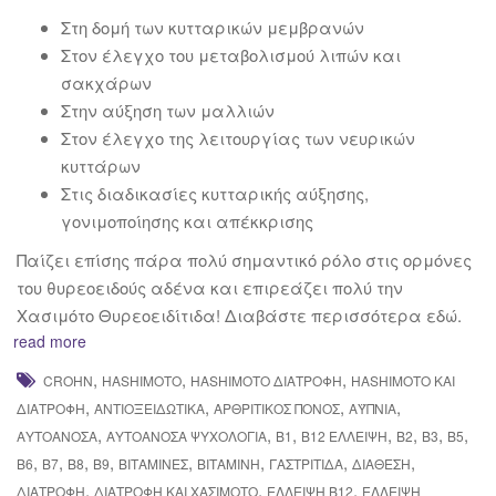
Στη δομή των κυτταρικών μεμβρανών
Στον έλεγχο του μεταβολισμού λιπών και
σακχάρων
Στην αύξηση των μαλλιών
Στον έλεγχο της λειτουργίας των νευρικών
κυττάρων
Στις διαδικασίες κυτταρικής αύξησης,
γονιμοποίησης και απέκκρισης
Παίζει επίσης πάρα πολύ σημαντικό ρόλο στις ορμόνες
του θυρεοειδούς αδένα και επιρεάζει πολύ την
Χασιμότο Θυρεοειδίτιδα! Διαβάστε περισσότερα εδώ.
read more
,
,
,
CROHN
HASHIMOTO
HASHIMOTO ΔΙΑΤΡΟΦΉ
HASHIMOTO ΚΑΙ
,
,
,
,
ΔΙΑΤΡΟΦΉ
ΑΝΤΙΟΞΕΙΔΩΤΙΚΆ
ΑΡΘΡΙΤΙΚΌΣ ΠΌΝΟΣ
ΑΫΠΝΊΑ
,
,
,
,
,
,
,
ΑΥΤΟΆΝΟΣΑ
ΑΥΤΟΆΝΟΣΑ ΨΥΧΟΛΟΓΊΑ
Β1
Β12 ΈΛΛΕΙΨΗ
Β2
Β3
Β5
,
,
,
,
,
,
,
,
Β6
Β7
Β8
Β9
ΒΙΤΑΜΊΝΕΣ
ΒΙΤΑΜΊΝΗ
ΓΑΣΤΡΊΤΙΔΑ
ΔΙΆΘΕΣΗ
,
,
,
ΔΙΑΤΡΟΦΉ
ΔΙΑΤΡΟΦΉ ΚΑΙ ΧΑΣΙΜΌΤΟ
ΈΛΛΕΙΨΗ Β12
ΈΛΛΕΙΨΗ