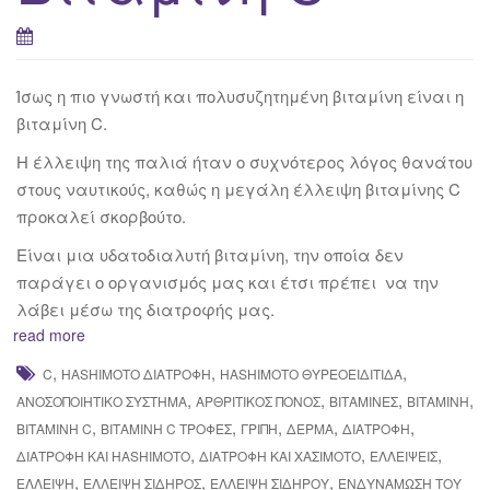
Ίσως η πιο γνωστή και πολυσυζητημένη βιταμίνη είναι η
βιταμίνη C.
Η έλλειψη της παλιά ήταν ο συχνότερος λόγος θανάτου
στους ναυτικούς, καθώς η μεγάλη έλλειψη βιταμίνης C
προκαλεί σκορβούτο.
Είναι μια υδατοδιαλυτή βιταμίνη, την οποία δεν
παράγει ο οργανισμός μας και έτσι πρέπει να την
λάβει μέσω της διατροφής μας.
read more
,
,
,
C
HASHIMOTO ΔΙΑΤΡΟΦΉ
HASHIMOTO ΘΥΡΕΟΕΙΔΊΤΙΔΑ
,
,
,
,
ΑΝΟΣΟΠΟΙΗΤΙΚΌ ΣΎΣΤΗΜΑ
ΑΡΘΡΙΤΙΚΌΣ ΠΌΝΟΣ
ΒΙΤΑΜΊΝΕΣ
ΒΙΤΑΜΊΝΗ
,
,
,
,
,
ΒΙΤΑΜΊΝΗ C
ΒΙΤΑΜΊΝΗ C ΤΡΟΦΈΣ
ΓΡΊΠΗ
ΔΕΡΜΑ
ΔΙΑΤΡΟΦΉ
,
,
,
ΔΙΑΤΡΟΦΉ ΚΑΙ HASHIMOTO
ΔΙΑΤΡΟΦΉ ΚΑΙ ΧΑΣΙΜΌΤΟ
ΕΛΛΕΊΨΕΙΣ
,
,
,
ΈΛΛΕΙΨΗ
ΈΛΛΕΙΨΗ ΣΊΔΗΡΟΣ
ΈΛΛΕΙΨΗ ΣΙΔΉΡΟΥ
ΕΝΔΥΝΆΜΩΣΗ ΤΟΥ