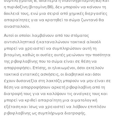
συμπλέγματος Β, ιδιαίτερα η νιασίνη(βιταμίνη Β3) και
η πυριδοξίνη (βιταμίνη Β6), δεν μπορούν να κάνουν τη
δουλειά τους, ενώ μια σειρά από χημικές διεργασίες
απαραίτητες για να κρατηθεί το σώμα ζωντανό θα
ανασταλούν.
Αυτοί οι οποίοι λαμβάνουν από του στόματος
αντισυλληπτικά ή καταναλώνουν τακτικά αλκοόλ
μπορεί να χρειαστεί να συμπληρώσουν αυτή τη
βιταμίνη, καθώς οι ουσίες αυτές μειώνουν την ποσότητα
της ριβοφλαβίνης που το σώμα είναι σε θέση να
απορροφήσει. Επίσης, οι ηλικιωμένοι, όσοι εκτελούν
τακτικά εντατικές ασκήσεις, οι διαβητικοί και όσοι
έχουν δυσανεξία στη λακτόζη μπορούν να μην είναι σε
θέση να απορροφήσουν αρκετή ριβοφλαβίνη από τη
διατροφή τους για να καλύψουν τις ανάγκες τους και
μπορεί να κριθεί απαραίτητη μια αιματολογική
εξέταση και ίσως να χρειαστεί να λάβουν επιπλέον
ριβοφλαβίνης ως συμπλήρωμα διατροφής.