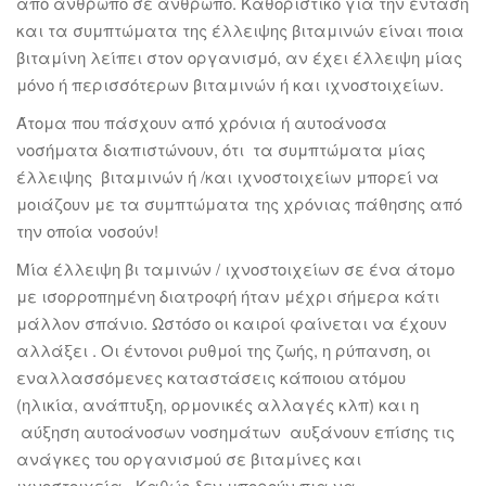
από άνθρωπο σε άνθρωπο. Καθοριστικό για την ένταση
και τα συμπτώματα της έλλειψης βιταμινών είναι ποια
βιταμίνη λείπει στον οργανισμό, αν έχει έλλειψη μίας
μόνο ή περισσότερων βιταμινών ή και ιχνοστοιχείων.
Άτομα που πάσχουν από χρόνια ή αυτοάνοσα
νοσήματα διαπιστώνουν, ότι τα συμπτώματα μίας
έλλειψης βιταμινών ή /και ιχνοστοιχείων μπορεί να
μοιάζουν με τα συμπτώματα της χρόνιας πάθησης από
την οποία νοσούν!
Μία έλλειψη βι ταμινών / ιχνοστοιχείων σε ένα άτομο
με ισορροπημένη διατροφή ήταν μέχρι σήμερα κάτι
μάλλον σπάνιο. Ωστόσο οι καιροί φαίνεται να έχουν
αλλάξει . Οι έντονοι ρυθμοί της ζωής, η ρύπανση, οι
εναλλασσόμενες καταστάσεις κάποιου ατόμου
(ηλικία, ανάπτυξη, ορμονικές αλλαγές κλπ) και η
αύξηση αυτοάνοσων νοσημάτων αυξάνουν επίσης τις
ανάγκες του οργανισμού σε βιταμίνες και
ιχνοστοιχεία. Καθώς δεν μπορούν πια να