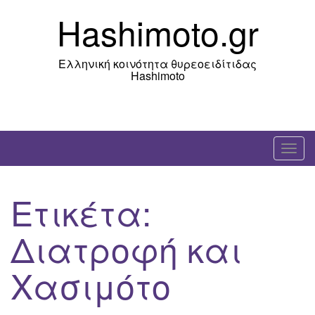
Skip
Hashimoto.gr
to
content
Ελληνική κοινότητα θυρεοειδίτιδας
Hashimoto
T
o
g
Ετικέτα:
g
l
Διατροφή και
e
n
Χασιμότο
a
v
i