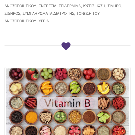
,
,
,
,
,
,
ΑΝΟΣΟΠΟΙΗΤΙΚΟΎ
ΕΝΈΡΓΕΙΑ
ΕΠΙΔΕΡΜΊΔΑ
ΙΏΣΕΙΣ
ΊΩΣΗ
ΣΊΔΗΡΟ
,
,
ΣΊΔΗΡΟΣ
ΣΥΜΠΛΗΡΏΜΑΤΑ ΔΙΑΤΡΟΦΉΣ
ΤΌΝΩΣΗ ΤΟΥ
,
ΑΝΟΣΟΠΟΙΗΤΙΚΟΎ
ΥΓΕΊΑ