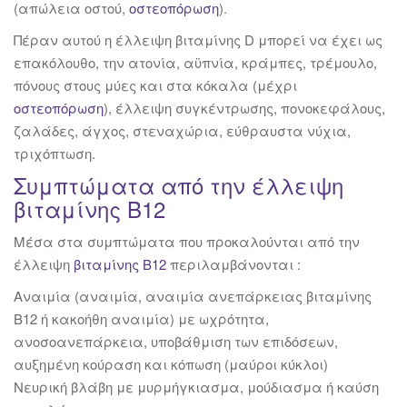
(απώλεια οστού,
οστεοπόρωση
).
Πέραν αυτού η έλλειψη βιταμίνης D μπορεί να έχει ως
επακόλουθο, την ατονία, αϋπνία, κράμπες, τρέμουλο,
πόνους στους μύες και στα κόκαλα (μέχρι
οστεοπόρωση
), έλλειψη συγκέντρωσης, πονοκεφάλους,
ζαλάδες, άγχος, στεναχώρια, εύθραυστα νύχια,
τριχόπτωση.
Συμπτώματα από την έλλειψη
βιταμίνης Β12
Μέσα στα συμπτώματα που προκαλούνται από την
έλλειψη
βιταμίνης Β12
περιλαμβάνονται :
Αναιμία (αναιμία, αναιμία ανεπάρκειας βιταμίνης
Β12 ή κακοήθη αναιμία) με ωχρότητα,
ανοσοανεπάρκεια, υποβάθμιση των επιδόσεων,
αυξημένη κούραση και κόπωση (μαύροι κύκλοι)
Νευρική βλάβη με μυρμήγκιασμα, μούδιασμα ή καύση