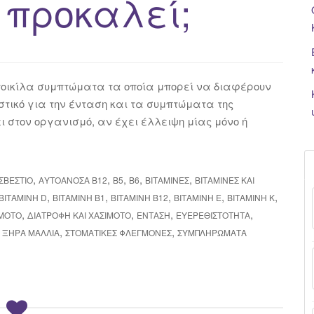
προκαλεί;
ποικίλα συμπτώματα τα οποία μπορεί να διαφέρουν
τικό για την ένταση και τα συμπτώματα της
ι στον οργανισμό, αν έχει έλλειψη μίας μόνο ή
,
,
,
,
,
ΣΒΈΣΤΙΟ
ΑΥΤΟΆΝΟΣΑ Β12
Β5
Β6
ΒΙΤΑΜΊΝΕΣ
ΒΙΤΑΜΊΝΕΣ ΚΑΙ
,
,
,
,
,
ΒΙΤΑΜΊΝΗ D
ΒΙΤΑΜΊΝΗ Β1
ΒΙΤΑΜΊΝΗ Β12
ΒΙΤΑΜΊΝΗ Ε
ΒΙΤΑΜΊΝΗ Κ
,
,
,
,
IMOTO
ΔΙΑΤΡΟΦΉ ΚΑΙ ΧΑΣΙΜΌΤΟ
ΈΝΤΑΣΗ
ΕΥΕΡΕΘΙΣΤΌΤΗΤΑ
,
,
,
ΞΗΡΆ ΜΑΛΛΙΆ
ΣΤΟΜΑΤΙΚΈΣ ΦΛΕΓΜΟΝΈΣ
ΣΥΜΠΛΗΡΏΜΑΤΑ