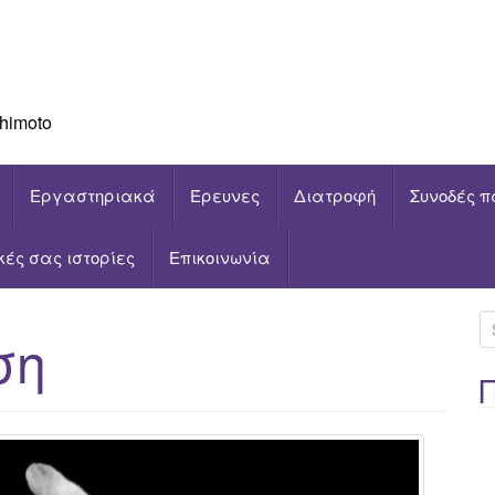
himoto
Εργαστηριακά
Έρευνες
Διατροφή
Συνοδές π
ικές σας ιστορίες
Επικοινωνία
S
ση
e
a
r
c
h
f