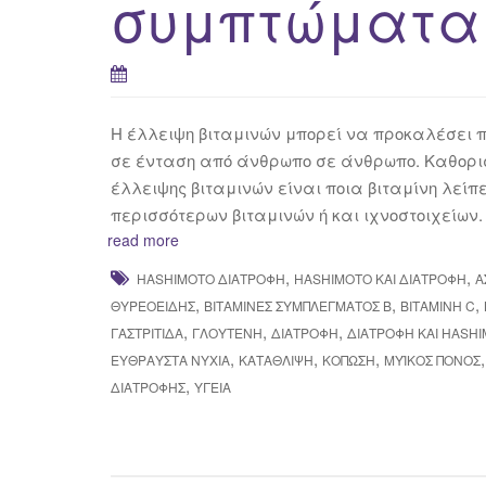
συμπτώματα 
Η έλλειψη βιταμινών μπορεί να προκαλέσει 
σε ένταση από άνθρωπο σε άνθρωπο. Καθορισ
έλλειψης βιταμινών είναι ποια βιταμίνη λείπε
περισσότερων βιταμινών ή και ιχνοστοιχείων.
read more
,
,
HASHIMOTO ΔΙΑΤΡΟΦΉ
HASHIMOTO ΚΑΙ ΔΙΑΤΡΟΦΉ
Α
,
,
,
ΘΥΡΕΟΕΙΔΉΣ
ΒΙΤΑΜΊΝΕΣ ΣΥΜΠΛΈΓΜΑΤΟΣ Β
ΒΙΤΑΜΊΝΗ C
,
,
,
ΓΑΣΤΡΊΤΙΔΑ
ΓΛΟΥΤΈΝΗ
ΔΙΑΤΡΟΦΉ
ΔΙΑΤΡΟΦΉ ΚΑΙ HASH
,
,
,
ΕΎΘΡΑΥΣΤΑ ΝΎΧΙΑ
ΚΑΤΆΘΛΙΨΗ
ΚΌΠΩΣΗ
ΜΥΪΚΌΣ ΠΌΝΟΣ
,
ΔΙΑΤΡΟΦΉΣ
ΥΓΕΊΑ