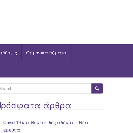
αθήσεις
Ορμονικά θέματα
Πρόσφατα άρθρα
Covid-19 και Θυρεοειδής αδένας – Νέα
έρευνα