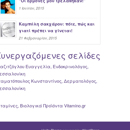
“Oι ορμόνες μου τρελάθηκαν!”
1 Ιουλίου, 2015
Καμπύλη σακχάρου: πότε, πώς και
γιατί πρέπει να γίνεται!
21 Φεβρουαρίου, 2015
Συνεργαζόμενες σελίδες
ιαζιτζόγλου Ευαγγελία, Ενδοκρινολόγος,
εσσαλονίκη
ταματόπουλος Κωνσταντίνος, Δερματολόγος,
εσσαλονίκη
ιταμίνες, Βιολογικά Προϊόντα Vitamino.gr