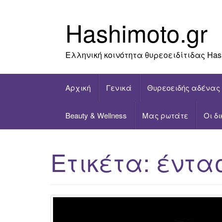
Skip
to
Hashimoto.gr
content
Ελληνική κοινότητα θυρεοειδίτιδας Has
Αρχική
Γενικά
Θυρεοειδής αδένας
Beauty & Wellness
Μας ρωτάτε
Οι δ
Ετικέτα:
έντα