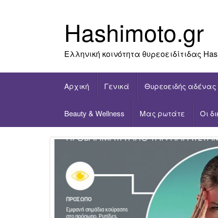
Skip
to
Hashimoto.gr
content
Ελληνική κοινότητα θυρεοειδίτιδας Has
Αρχική
Γενικά
Θυρεοειδής αδένας
Beauty & Wellness
Μας ρωτάτε
Οι δ