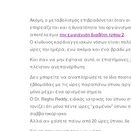
Ακόμη, ο μεταβολισμός επιβραδύνεται όταν οι
επηρεάζεται και η δυνατότητα του οργανισμού
αποτέλεσμα
την εμφάνιση διαβήτη τύπου 2
.
Ο κίνδυνος καρδιαγγειακών νόσων είναι πολύ 
ώρες την ημέρα, ενώ ακόμα και ένα βράδυ μ
Και σαν να μην έφτανε αυτό, οι επιστήμονες λ
πλείστον ανεπανόρθωτη:
Δεν μπορείτε να αναπληρώσετε το ίδιο ποιοτι
εβδομάδας με τις ώρες παραπάνω ύπνου αργό
μόνο μέχρι ένα ορισμένο σημείο.
Ο Dr. Reghu Reddy, ειδικός ιατρικής του ύπνου
τονίζει ότι μόνο πέντε ώρες “χαμένου” ύπνο
σαββατοκύριακο.
Αλλά αν χάσετε πάνω από 20 ώρες ύπνου, δε
Κάντε στον εαυτό σας μια χάρη: