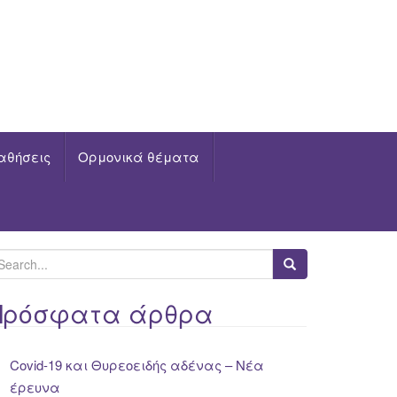
αθήσεις
Ορμονικά θέματα
Πρόσφατα άρθρα
Covid-19 και Θυρεοειδής αδένας – Νέα
έρευνα