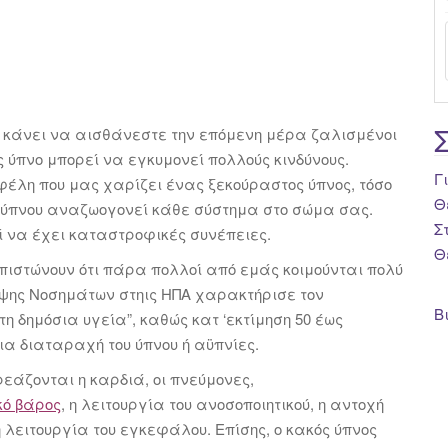
ς κάνει να αισθάνεστε την επόμενη μέρα ζαλισμένοι
ύπνο μπορεί να εγκυμονεί πολλούς κινδύνους.
Γ
φέλη που μας χαρίζει ένας ξεκούραστος ύπνος, τόσο
Θ
ο ύπνου αναζωογονεί κάθε σύστημα στο σώμα σας.
Σ
εί να έχει καταστροφικές συνέπειες.
Θ
πιστώνουν ότι πάρα πολλοί από εμάς κοιμούνται πολύ
ηψης Νοσημάτων στηις ΗΠΑ χαρακτήρισε τον
Β
η δημόσια υγεία”, καθώς κατ ‘εκτίμηση 50 έως
ια διαταραχή του ύπνου ή αϋπνίες.
ρεάζονται η καρδιά, οι πνεύμονες,
κό βάρος
, η λειτουργία του ανοσοποιητικού, η αντοχή
 λειτουργία του εγκεφάλου. Επίσης, o κακός ύπνος