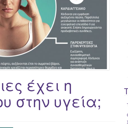
o
r
:
ιες έχει η
υ στην υγεία;