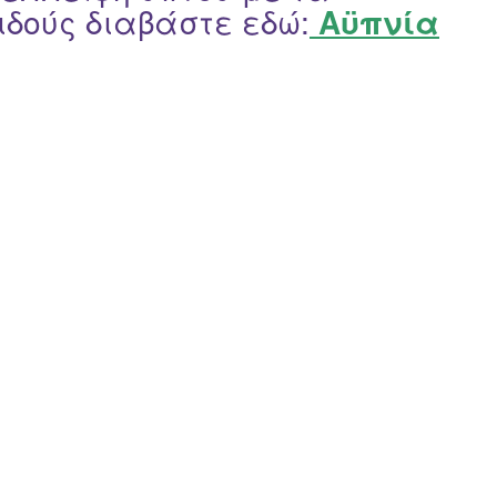
ιδούς διαβάστε εδώ
:
Αϋπνία