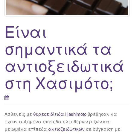
g
a
t
Είναι
i
o
σημαντικά τα
n
αντιοξειδωτικά
στη Χασιμότο;
Ασθενείς με
θυρεοειδίτιδα Hashimoto
βρέθηκαν να
έχουν αυξημένα επίπεδα ελευθέρων ριζών και
μειωμένα επίπεδα
αντιοξειδωτικών
σε σύγκριση με