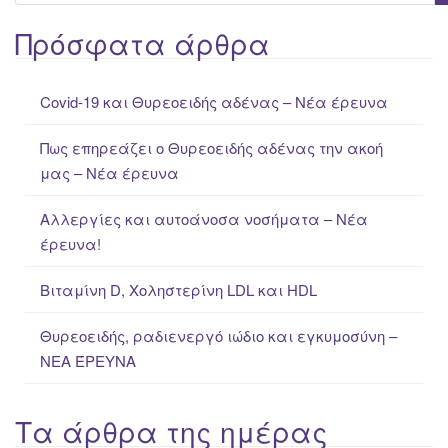
e
a
Πρόσφατα άρθρα
r
c
Covid-19 και Θυρεοειδής αδένας – Νέα έρευνα
h
f
Πως επηρεάζει ο Θυρεοειδής αδένας την ακοή
o
μας – Νέα έρευνα
r
:
Αλλεργίες και αυτοάνοσα νοσήματα – Νέα
έρευνα!
Βιταμίνη D, Χοληστερίνη LDL και HDL
Θυρεοειδής, ραδιενεργό ιώδιο και εγκυμοσύνη –
ΝΕΑ ΈΡΕΥΝΑ
Τα άρθρα της ημέρας