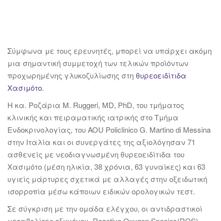
Σύμφωνα με τους ερευνητές, μπορεί να υπάρχει ακόμη
μια σημαντική συμμετοχή των τελικών προϊόντων
προχωρημένης γλυκοζυλίωσης στη
θυρεοειδίτιδα
Χασιμότο
.
Η κα. Ροζάρια M. Ruggeri, MD, PhD, του τμήματος
κλινικής και πειραματικής ιατρικής στο Τμήμα
Ενδοκρινολογίας, του AOU Policlinico G. Martino di Messina
στην Ιταλία και οι συνεργάτες της αξιολόγησαν 71
ασθενείς με νεοδιαγνωσμένη θυρεοειδίτιδα του
Χασιμότο (μέση ηλικία, 38 χρόνια, 63 γυναίκες) και 63
υγιείς μάρτυρες σχετικά με αλλαγές στην οξειδωτική
ισορροπία μέσω κάποιων ειδικών ορολογικών τεστ.
Σε σύγκριση με την ομάδα ελέγχου, οι αντιδραστικοί
μεταβολίτες οξυγόνου -Reactive Oxygen Species(ROS)-