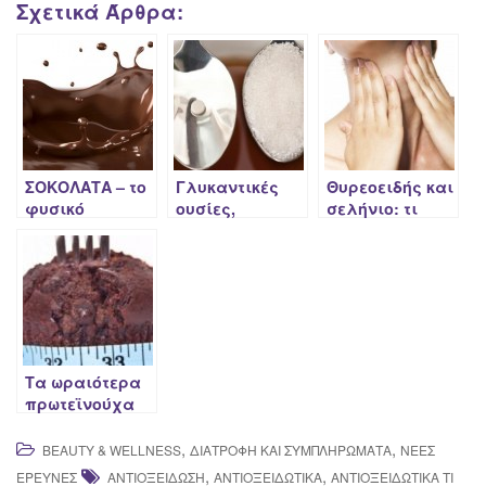
Σχετικά Άρθρα:
ΣΟΚΟΛΑΤΑ – το
Γλυκαντικές
Θυρεοειδής και
φυσικό
ουσίες,
σελήνιο: τι
παυσίπονο
θυρεοειδής και
δείχνει νέα
Χασιμότο
έρευνα!
Τα ωραιότερα
πρωτεϊνούχα
γλυκά για την
Low Carb
,
,
BEAUTY & WELLNESS
ΔΙΑΤΡΟΦΉ ΚΑΙ ΣΥΜΠΛΗΡΏΜΑΤΑ
ΝΈΕΣ
διατροφή σας
,
,
ΈΡΕΥΝΕΣ
ΑΝΤΙΟΞΕΊΔΩΣΗ
ΑΝΤΙΟΞΕΙΔΩΤΙΚΆ
ΑΝΤΙΟΞΕΙΔΩΤΙΚΆ ΤΙ