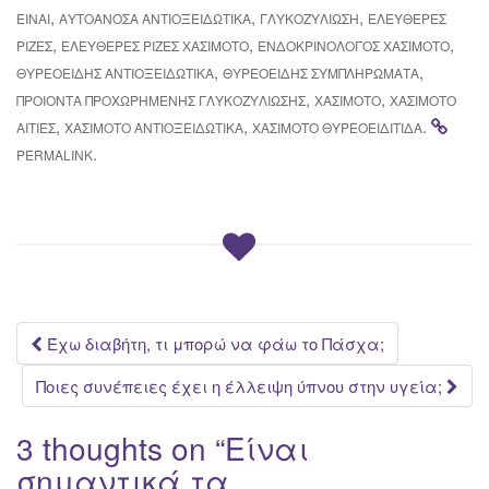
,
,
,
ΕΊΝΑΙ
ΑΥΤΟΆΝΟΣΑ ΑΝΤΙΟΞΕΙΔΩΤΙΚΆ
ΓΛΥΚΟΖΥΛΊΩΣΗ
ΕΛΕΎΘΕΡΕΣ
,
,
,
ΡΊΖΕΣ
ΕΛΕΎΘΕΡΕΣ ΡΊΖΕΣ ΧΑΣΙΜΌΤΟ
ΕΝΔΟΚΡΙΝΟΛΌΓΟΣ ΧΑΣΙΜΌΤΟ
,
,
ΘΥΡΕΟΕΙΔΉΣ ΑΝΤΙΟΞΕΙΔΩΤΙΚΆ
ΘΥΡΕΟΕΙΔΉΣ ΣΥΜΠΛΗΡΏΜΑΤΑ
,
,
ΠΡΟΙΟΝΤΑ ΠΡΟΧΩΡΗΜΕΝΗΣ ΓΛΥΚΟΖΥΛΊΩΣΗΣ
ΧΑΣΙΜΌΤΟ
ΧΑΣΙΜΌΤΟ
,
,
.
ΑΙΤΊΕΣ
ΧΑΣΙΜΟΤΟ ΑΝΤΙΟΞΕΙΔΩΤΙΚΆ
ΧΑΣΙΜΟΤΟ ΘΥΡΕΟΕΙΔΊΤΙΔΑ
.
PERMALINK
Post
Έχω διαβήτη, τι μπορώ να φάω το Πάσχα;
navigation
Ποιες συνέπειες έχει η έλλειψη ύπνου στην υγεία;
3 thoughts on “
Είναι
σημαντικά τα