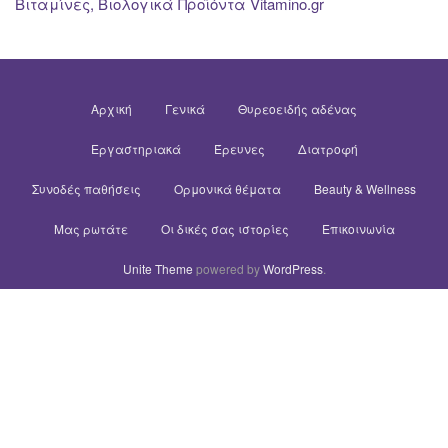
Βιταμίνες, Βιολογικά Προϊόντα Vitamino.gr
Αρχική
Γενικά
Θυρεοειδής αδένας
Εργαστηριακά
Έρευνες
Διατροφή
Συνοδές παθήσεις
Ορμονικά θέματα
Beauty & Wellness
Μας ρωτάτε
Οι δικές σας ιστορίες
Επικοινωνία
Unite Theme
powered by
WordPress
.