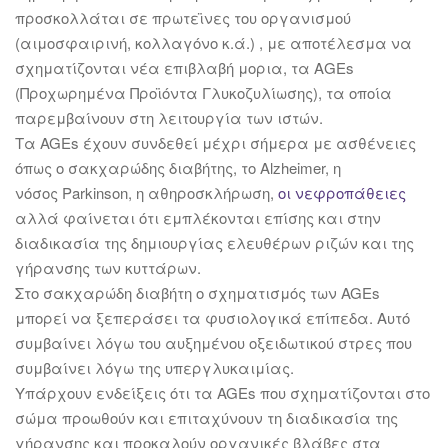
προσκολλάται σε πρωτεϊνες του οργανισμού
(αιμοσφαιρινή, κολλαγόνο κ.ά.) , με αποτέλεσμα να
σχηματίζονται νέα επιβλαβή μορια, τα ΑGEs
(Προχωρημένα Προϊόντα Γλυκοζυλίωσης), τα οποία
παρεμβαίνουν στη λειτουργία των ιστών.
Τα AGEs έχουν συνδεθεί μέχρι σήμερα με ασθένειες
όπως ο σακχαρώδης διαβήτης, το Alzheimer, η
νόσος Parkinson, η αθηροσκλήρωση,
οι νεφροπάθειες
αλλά φαίνεται ότι εμπλέκονται επίσης και στην
διαδικασία της δημιουργίας ελευθέρων ριζών και της
γήρανσης των κυττάρων.
Στο σακχαρώδη διαβήτη ο σχηματισμός των AGEs
μπορεί να ξεπεράσει τα φυσιολογικά επίπεδα. Αυτό
συμβαίνει λόγω του αυξημένου οξειδωτικού στρες που
συμβαίνει λόγω της υπεργλυκαιμίας.
Υπάρχουν ενδείξεις ότι τα AGEs που σχηματίζονται στο
σώμα προωθούν και επιταχύνουν τη διαδικασία της
γήρανσης και προκαλούν οργανικές βλάβες στα