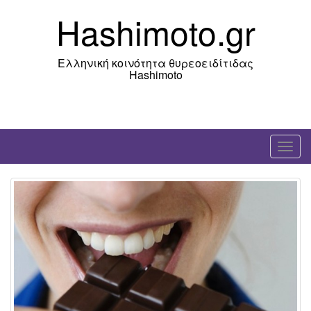
Skip
Hashimoto.gr
to
content
Ελληνική κοινότητα θυρεοειδίτιδας
Hashimoto
T
o
g
g
l
e
n
a
v
i