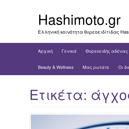
Skip
to
Hashimoto.gr
content
Ελληνική κοινότητα θυρεοειδίτιδας Has
Αρχική
Γενικά
Θυρεοειδής αδένας
Beauty & Wellness
Μας ρωτάτε
Οι δ
Ετικέτα:
άγχο