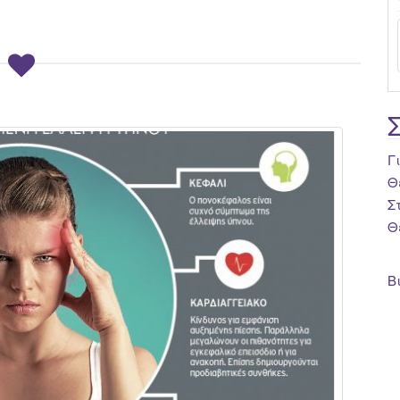
Γ
Θ
Σ
Θ
Β