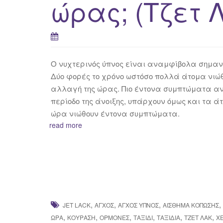
ώρας; (Τζετ 
Ο νυχτερινός ύπνος είναι αναμφίβολα σημαντι
Δύο φορές το χρόνο ωστόσο πολλά άτομα νιώθο
αλλαγή της ώρας. Πιο έντονα συμπτώματα α
περίοδο της άνοιξης, υπάρχουν όμως και τα ά
ώρα νιώθουν έντονα
συμπτώματα.
read more
,
,
,
,
JET LACK
ΆΓΧΟΣ
ΆΓΧΟΣ ΎΠΝΟΣ
ΑΊΣΘΗΜΑ ΚΌΠΩΣΗΣ
,
,
,
,
,
,
ΏΡΑ
ΚΟΎΡΑΣΗ
ΟΡΜΌΝΕΣ
ΤΑΞΊΔΙ
ΤΑΞΊΔΙΑ
ΤΖΕΤ ΛΆΚ
Χ