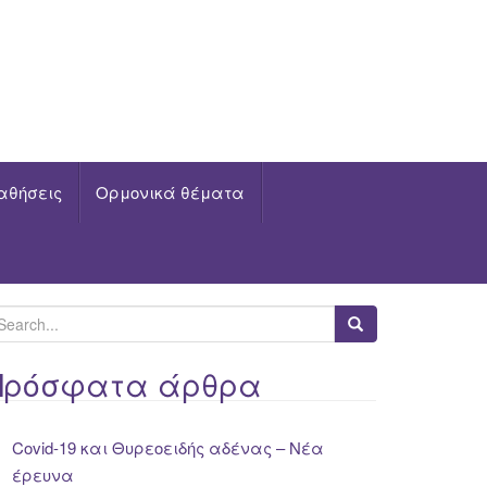
αθήσεις
Ορμονικά θέματα
Πρόσφατα άρθρα
Covid-19 και Θυρεοειδής αδένας – Νέα
έρευνα