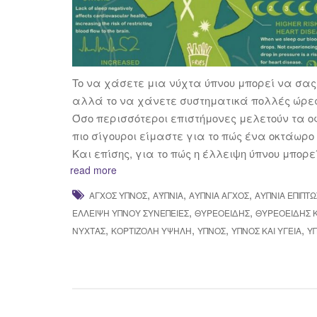
To να χάσετε μια νύχτα ύπνου μπορεί να σα
αλλά το να χάνετε συστηματικά πολλές ώρες 
Όσο περισσότεροι επιστήμονες μελετούν τα ο
πιο σίγουροι είμαστε για το πώς ένα οκτάωρ
Και επίσης, για το πώς η έλλειψη ύπνου μπορ
read more
,
,
,
ΆΓΧΟΣ ΎΠΝΟΣ
ΑΫΠΝΊΑ
ΑΥΠΝΙΑ ΆΓΧΟΣ
ΑΥΠΝΙΑ ΕΠΙΠΤΏ
,
,
ΈΛΛΕΙΨΗ ΎΠΝΟΥ ΣΥΝΈΠΕΙΕΣ
ΘΥΡΕΟΕΙΔΉΣ
ΘΥΡΕΟΕΙΔΉΣ Κ
,
,
,
,
ΝΎΧΤΑΣ
ΚΟΡΤΙΖΌΛΗ ΥΨΗΛΉ
ΎΠΝΟΣ
ΎΠΝΟΣ ΚΑΙ ΥΓΕΊΑ
Ύ