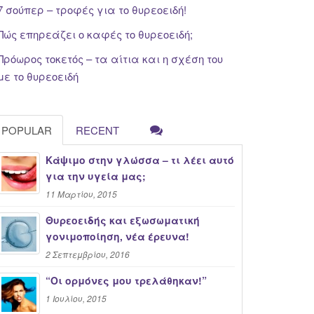
7 σούπερ – τροφές για το θυρεοειδή!
Πώς επηρεάζει ο καφές το θυρεοειδή;
Πρόωρος τοκετός – τα αίτια και η σχέση του
με το θυρεοειδή
POPULAR
RECENT
Κάψιμο στην γλώσσα – τι λέει αυτό
για την υγεία μας;
11 Μαρτίου, 2015
Θυρεοειδής και εξωσωματική
γονιμοποίηση, νέα έρευνα!
2 Σεπτεμβρίου, 2016
“Oι ορμόνες μου τρελάθηκαν!”
1 Ιουλίου, 2015