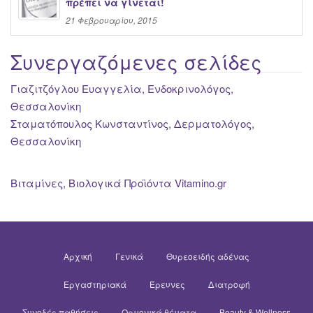
πρέπει να γίνεται!
21 Φεβρουαρίου, 2015
Συνεργαζόμενες σελίδες
Γιαζιτζόγλου Ευαγγελία, Ενδοκρινολόγος,
Θεσσαλονίκη
Σταματόπουλος Κωνσταντίνος, Δερματολόγος,
Θεσσαλονίκη
Βιταμίνες, Βιολογικά Προϊόντα Vitamino.gr
Αρχική
Γενικά
Θυρεοειδής αδένας
Εργαστηριακά
Έρευνες
Διατροφή
Συνοδές παθήσεις
Ορμονικά θέματα
Beauty & Wellness