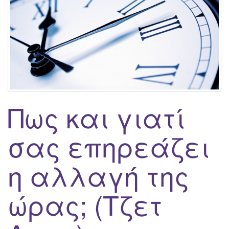
g
a
t
i
o
n
Πως και γιατί
σας επηρεάζει
η αλλαγή της
ώρας; (Τζετ