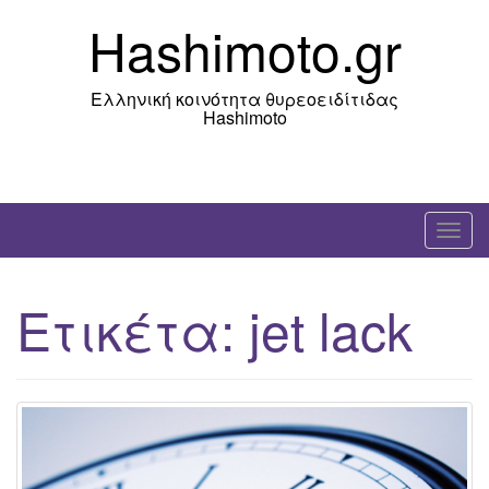
Skip
Hashimoto.gr
to
content
Ελληνική κοινότητα θυρεοειδίτιδας
Hashimoto
T
o
g
Ετικέτα:
jet lack
g
l
e
n
a
v
i