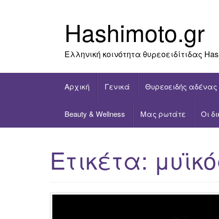
Skip
to
Hashimoto.gr
content
Ελληνική κοινότητα θυρεοειδίτιδας Has
Αρχική
Γενικά
Θυρεοειδής αδένας
Beauty & Wellness
Μας ρωτάτε
Οι δ
Ετικέτα:
μυϊκό