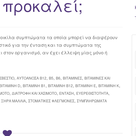
προκαλεί;
ποικίλα συμπτώματα τα οποία μπορεί να διαφέρουν
τικό για την ένταση και τα συμπτώματα της
ι στον οργανισμό, αν έχει έλλειψη μίας μόνο ή
,
,
,
,
,
ΣΒΈΣΤΙΟ
ΑΥΤΟΆΝΟΣΑ Β12
Β5
Β6
ΒΙΤΑΜΊΝΕΣ
ΒΙΤΑΜΊΝΕΣ ΚΑΙ
,
,
,
,
,
ΒΙΤΑΜΊΝΗ D
ΒΙΤΑΜΊΝΗ Β1
ΒΙΤΑΜΊΝΗ Β12
ΒΙΤΑΜΊΝΗ Ε
ΒΙΤΑΜΊΝΗ Κ
,
,
,
,
IMOTO
ΔΙΑΤΡΟΦΉ ΚΑΙ ΧΑΣΙΜΌΤΟ
ΈΝΤΑΣΗ
ΕΥΕΡΕΘΙΣΤΌΤΗΤΑ
,
,
,
ΞΗΡΆ ΜΑΛΛΙΆ
ΣΤΟΜΑΤΙΚΈΣ ΦΛΕΓΜΟΝΈΣ
ΣΥΜΠΛΗΡΏΜΑΤΑ