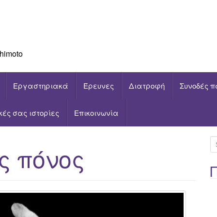
himoto
Εργαστηριακά
Έρευνες
Διατροφή
Συνοδές π
ικές σας ιστορίες
Επικοινωνία
S
ς πόνος
e
a
r
c
h
f