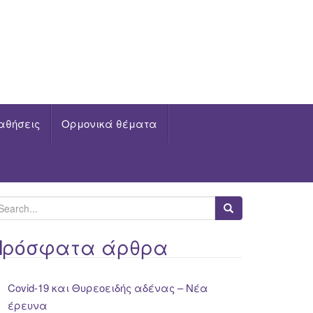
αθήσεις
Ορμονικά θέματα
Πρόσφατα άρθρα
Covid-19 και Θυρεοειδής αδένας – Νέα
έρευνα