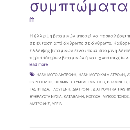
συμπτώματα 
Η έλλειψη βιταμινών μπορεί να προκαλέσει 
σε ένταση από άνθρωπο σε άνθρωπο. Καθορισ
έλλειψης βιταμινών είναι ποια βιταμίνη λείπε
περισσότερων βιταμινών ή και ιχνοστοιχείων.
read more
,
,
HASHIMOTO ΔΙΑΤΡΟΦΉ
HASHIMOTO ΚΑΙ ΔΙΑΤΡΟΦΉ
Α
,
,
,
ΘΥΡΕΟΕΙΔΉΣ
ΒΙΤΑΜΊΝΕΣ ΣΥΜΠΛΈΓΜΑΤΟΣ Β
ΒΙΤΑΜΊΝΗ C
,
,
,
ΓΑΣΤΡΊΤΙΔΑ
ΓΛΟΥΤΈΝΗ
ΔΙΑΤΡΟΦΉ
ΔΙΑΤΡΟΦΉ ΚΑΙ HASH
,
,
,
ΕΎΘΡΑΥΣΤΑ ΝΎΧΙΑ
ΚΑΤΆΘΛΙΨΗ
ΚΌΠΩΣΗ
ΜΥΪΚΌΣ ΠΌΝΟΣ
,
ΔΙΑΤΡΟΦΉΣ
ΥΓΕΊΑ