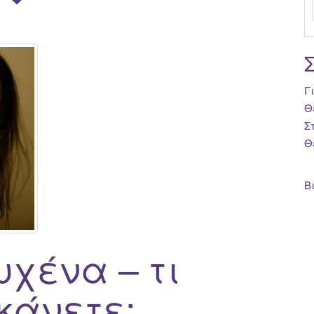
Γ
Θ
Σ
Θ
Β
υχένα – τι
κάνετε;