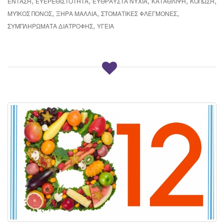
,
,
,
,
,
ΈΝΤΑΣΗ
ΕΥΕΡΕΘΙΣΤΌΤΗΤΑ
ΕΎΘΡΑΥΣΤΑ ΝΎΧΙΑ
ΚΑΤΆΘΛΙΨΗ
ΚΌΠΩΣΗ
,
,
,
ΜΥΪΚΌΣ ΠΌΝΟΣ
ΞΗΡΆ ΜΑΛΛΙΆ
ΣΤΟΜΑΤΙΚΈΣ ΦΛΕΓΜΟΝΈΣ
,
ΣΥΜΠΛΗΡΏΜΑΤΑ ΔΙΑΤΡΟΦΉΣ
ΥΓΕΊΑ