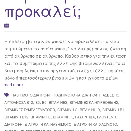
προκαλεί;
Η έλλειψη βιταμινών μπορεί να προκαλέσει ποικίλα
συμπτώματα τα οποία μπορεί να διαφέρουν σε ένταση
από άνθρωπο σε άνθρωπο. Καθοριστικό για την ένταση
και τα συμπτώματα της έλλειψης βιταμινών είναι ποια
βιταμίνη λείπει στον οργανισμό, αν έχει έλλειψη μίας
μόνο ή περισσότερων βιταμινών ή και ιχνοστοιχείων.
read more
,
,
,
HASHIMOTO ΔΙΑΤΡΟΦΉ
HASHIMOTO ΚΑΙ ΔΙΑΤΡΟΦΉ
ΑΣΒΈΣΤΙΟ
,
,
,
,
,
ΑΥΤΟΆΝΟΣΑ Β12
Β5
Β6
ΒΙΤΑΜΊΝΕΣ
ΒΙΤΑΜΊΝΕΣ ΚΑΙ ΘΥΡΕΟΕΙΔΉΣ
,
,
,
,
ΒΙΤΑΜΊΝΕΣ ΣΥΜΠΛΈΓΜΑΤΟΣ Β
ΒΙΤΑΜΊΝΗ C
ΒΙΤΑΜΊΝΗ D
ΒΙΤΑΜΊΝΗ Β1
,
,
,
,
,
ΒΙΤΑΜΊΝΗ Β12
ΒΙΤΑΜΊΝΗ Ε
ΒΙΤΑΜΊΝΗ Κ
ΓΑΣΤΡΊΤΙΔΑ
ΓΛΟΥΤΈΝΗ
,
,
,
ΔΙΑΤΡΟΦΉ
ΔΙΑΤΡΟΦΉ ΚΑΙ HASHIMOTO
ΔΙΑΤΡΟΦΉ ΚΑΙ ΧΑΣΙΜΌΤΟ