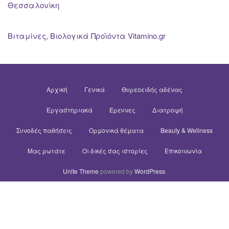
Θεσσαλονίκη
Βιταμίνες, Βιολογικά Προϊόντα Vitamino.gr
Αρχική
Γενικά
Θυρεοειδής αδένας
Εργαστηριακά
Έρευνες
Διατροφή
Συνοδές παθήσεις
Ορμονικά θέματα
Beauty & Wellness
Μας ρωτάτε
Οι δικές σας ιστορίες
Επικοινωνία
Unite Theme
powered by
WordPress
.