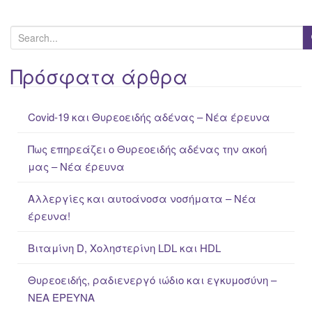
S
e
a
Πρόσφατα άρθρα
r
c
Covid-19 και Θυρεοειδής αδένας – Νέα έρευνα
h
f
Πως επηρεάζει ο Θυρεοειδής αδένας την ακοή
o
μας – Νέα έρευνα
r
:
Αλλεργίες και αυτοάνοσα νοσήματα – Νέα
έρευνα!
Βιταμίνη D, Χοληστερίνη LDL και HDL
Θυρεοειδής, ραδιενεργό ιώδιο και εγκυμοσύνη –
ΝΕΑ ΈΡΕΥΝΑ