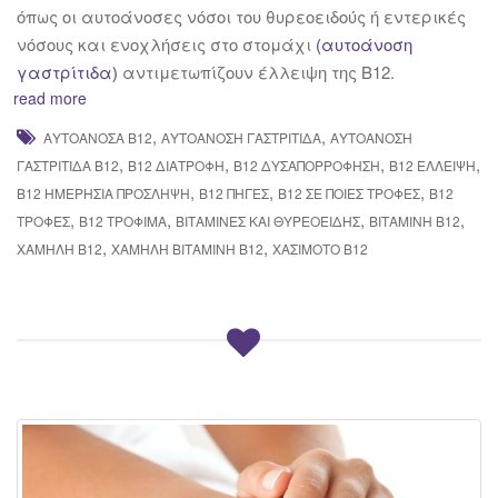
όπως οι αυτοάνοσες νόσοι του θυρεοειδούς ή εντερικές
νόσους και ενοχλήσεις στο στομάχι
(αυτοάνοση
γαστρίτιδα)
αντιμετωπίζουν έλλειψη της Β12.
read more
,
,
ΑΥΤΟΆΝΟΣΑ Β12
ΑΥΤΟΆΝΟΣΗ ΓΑΣΤΡΊΤΙΔΑ
ΑΥΤΟΆΝΟΣΗ
,
,
,
,
ΓΑΣΤΡΊΤΙΔΑ Β12
Β12 ΔΙΑΤΡΟΦΉ
Β12 ΔΥΣΑΠΟΡΡΌΦΗΣΗ
Β12 ΈΛΛΕΙΨΗ
,
,
,
Β12 ΗΜΕΡΉΣΙΑ ΠΡΌΣΛΗΨΗ
Β12 ΠΗΓΈΣ
Β12 ΣΕ ΠΟΙΕΣ ΤΡΟΦΈΣ
Β12
,
,
,
,
ΤΡΟΦΈΣ
Β12 ΤΡΌΦΙΜΑ
ΒΙΤΑΜΊΝΕΣ ΚΑΙ ΘΥΡΕΟΕΙΔΉΣ
ΒΙΤΑΜΊΝΗ Β12
,
,
ΧΑΜΗΛΉ Β12
ΧΑΜΗΛΉ ΒΙΤΑΜΊΝΗ Β12
ΧΑΣΙΜΌΤΟ Β12