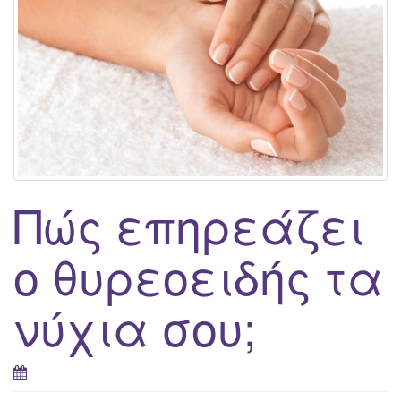
Πώς επηρεάζει
ο θυρεοειδής τα
νύχια σου;