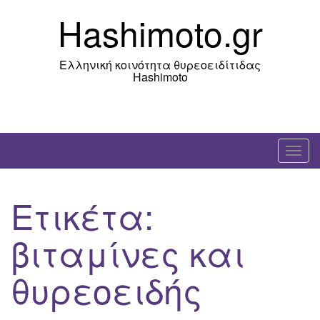
Skip
Hashimoto.gr
to
content
Ελληνική κοινότητα θυρεοειδίτιδας
Hashimoto
T
o
g
Ετικέτα:
g
l
βιταμίνες και
e
n
θυρεοειδής
a
v
i