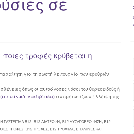
ύσιες σε
 ποιες τροφές κρύβεται η
 απαραίτητη για τη σωστή λειτουργία των ερυθρών
ένειες όπως οι αυτοάνοσες νόσοι του θυρεοειδούς ή
ι
(αυτοάνοση γαστρίτιδα)
αντιμετωπίζουν έλλειψη της
,
,
,
 ΓΑΣΤΡΊΤΙΔΑ Β12
Β12 ΔΙΑΤΡΟΦΉ
Β12 ΔΥΣΑΠΟΡΡΌΦΗΣΗ
Β12
,
,
,
ΠΟΙΕΣ ΤΡΟΦΈΣ
Β12 ΤΡΟΦΈΣ
Β12 ΤΡΌΦΙΜΑ
ΒΙΤΑΜΊΝΕΣ ΚΑΙ