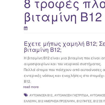
8 τροφές πλο
βιταμίνη Β12
Έχετε μήπως χαμηλή Β12; Σε
βιταμίνη Β12;
Η βιταμίνη Β12 είναι μια βιταμίνη που είναι
αιμοσφαιρίων και του νευρικού συστήματος.
Πολλά άτομα που πάσχουν από αυτοάνοσες ασθ
εντερικές νόσους και ενοχλήσεις στο στομάχ
Β12.
read more
,
,
ΑΥΤΟΆΝΟΣΑ Β12
ΑΥΤΟΆΝΟΣΗ ΓΑΣΤΡΊΤΙΔΑ
ΑΥΤΟΆΝΟΣΗ
,
,
,
ΈΛΛΕΙΨΗ
Β12 ΗΜΕΡΉΣΙΑ ΠΡΌΣΛΗΨΗ
Β12 ΠΗΓΈΣ
Β12 ΣΕ 