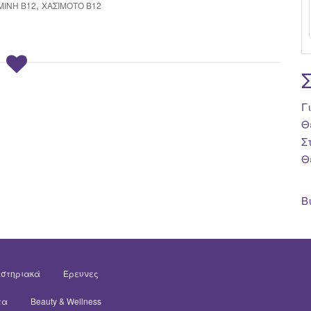
,
ΜΊΝΗ Β12
ΧΑΣΙΜΌΤΟ Β12
Γ
Θ
Σ
Θ
Β
στηριακά
Έρευνες
τα
Beauty & Wellness