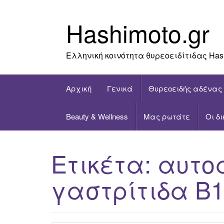
Skip
to
Hashimoto.gr
content
Ελληνική κοινότητα θυρεοειδίτιδας Has
Αρχική
Γενικά
Θυρεοειδής αδένας
Beauty & Wellness
Μας ρωτάτε
Οι δ
Ετικέτα:
αυτο
γαστρίτιδα Β