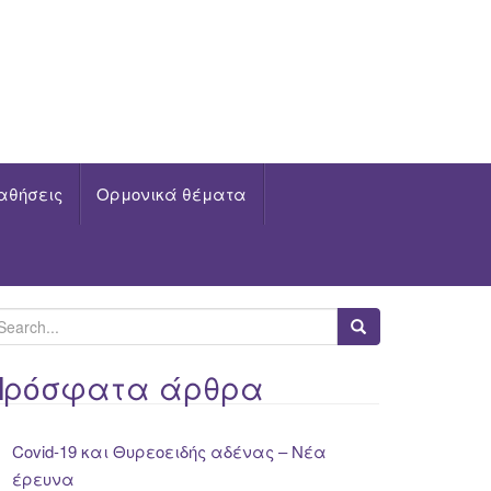
αθήσεις
Ορμονικά θέματα
Πρόσφατα άρθρα
Covid-19 και Θυρεοειδής αδένας – Νέα
έρευνα