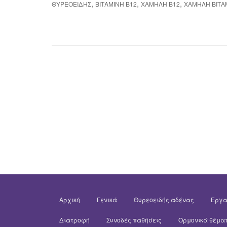
,
,
,
ΘΥΡΕΟΕΙΔΉΣ
ΒΙΤΑΜΊΝΗ Β12
ΧΑΜΗΛΉ Β12
ΧΑΜΗΛΉ ΒΙΤΑ
Αρχική
Γενικά
Θυρεοειδής αδένας
Εργα
Διατροφή
Συνοδές παθήσεις
Ορμονικά θέμα