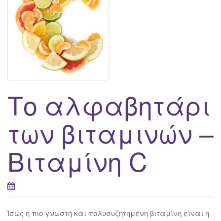
g
a
t
i
o
n
Το αλφαβητάρι
των βιταμινών –
Βιταμίνη C
Ίσως η πιο γνωστή και πολυσυζητημένη βιταμίνη είναι η