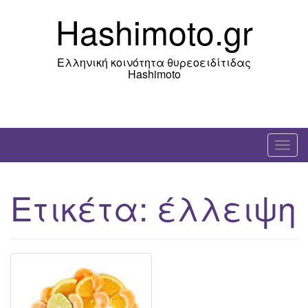
Skip
Hashimoto.gr
to
content
Ελληνική κοινότητα θυρεοειδίτιδας
Hashimoto
T
o
g
Ετικέτα:
έλλειψη
g
l
e
n
a
v
i