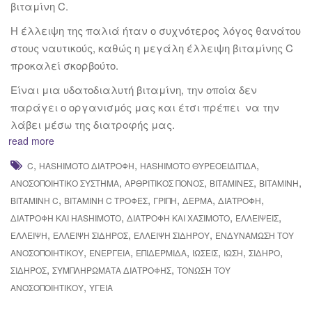
βιταμίνη C.
Η έλλειψη της παλιά ήταν ο συχνότερος λόγος θανάτου
στους ναυτικούς, καθώς η μεγάλη έλλειψη βιταμίνης C
προκαλεί σκορβούτο.
Είναι μια υδατοδιαλυτή βιταμίνη, την οποία δεν
παράγει ο οργανισμός μας και έτσι πρέπει να την
λάβει μέσω της διατροφής μας.
read more
,
,
,
C
HASHIMOTO ΔΙΑΤΡΟΦΉ
HASHIMOTO ΘΥΡΕΟΕΙΔΊΤΙΔΑ
,
,
,
,
ΑΝΟΣΟΠΟΙΗΤΙΚΌ ΣΎΣΤΗΜΑ
ΑΡΘΡΙΤΙΚΌΣ ΠΌΝΟΣ
ΒΙΤΑΜΊΝΕΣ
ΒΙΤΑΜΊΝΗ
,
,
,
,
,
ΒΙΤΑΜΊΝΗ C
ΒΙΤΑΜΊΝΗ C ΤΡΟΦΈΣ
ΓΡΊΠΗ
ΔΕΡΜΑ
ΔΙΑΤΡΟΦΉ
,
,
,
ΔΙΑΤΡΟΦΉ ΚΑΙ HASHIMOTO
ΔΙΑΤΡΟΦΉ ΚΑΙ ΧΑΣΙΜΌΤΟ
ΕΛΛΕΊΨΕΙΣ
,
,
,
ΈΛΛΕΙΨΗ
ΈΛΛΕΙΨΗ ΣΊΔΗΡΟΣ
ΈΛΛΕΙΨΗ ΣΙΔΉΡΟΥ
ΕΝΔΥΝΆΜΩΣΗ ΤΟΥ
,
,
,
,
,
,
ΑΝΟΣΟΠΟΙΗΤΙΚΟΎ
ΕΝΈΡΓΕΙΑ
ΕΠΙΔΕΡΜΊΔΑ
ΙΏΣΕΙΣ
ΊΩΣΗ
ΣΊΔΗΡΟ
,
,
ΣΊΔΗΡΟΣ
ΣΥΜΠΛΗΡΏΜΑΤΑ ΔΙΑΤΡΟΦΉΣ
ΤΌΝΩΣΗ ΤΟΥ
,
ΑΝΟΣΟΠΟΙΗΤΙΚΟΎ
ΥΓΕΊΑ