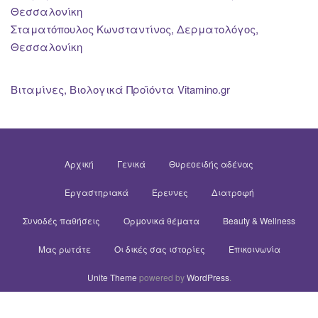
Θεσσαλονίκη
Σταματόπουλος Κωνσταντίνος, Δερματολόγος,
Θεσσαλονίκη
Βιταμίνες, Βιολογικά Προϊόντα Vitamino.gr
Αρχική
Γενικά
Θυρεοειδής αδένας
Εργαστηριακά
Έρευνες
Διατροφή
Συνοδές παθήσεις
Ορμονικά θέματα
Beauty & Wellness
Μας ρωτάτε
Οι δικές σας ιστορίες
Επικοινωνία
Unite Theme
powered by
WordPress
.