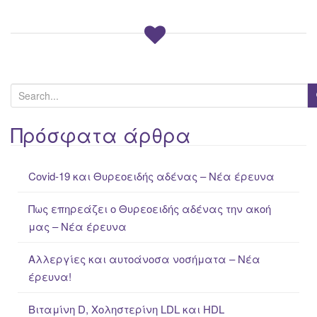
S
e
a
Πρόσφατα άρθρα
r
c
Covid-19 και Θυρεοειδής αδένας – Νέα έρευνα
h
f
Πως επηρεάζει ο Θυρεοειδής αδένας την ακοή
o
μας – Νέα έρευνα
r
:
Αλλεργίες και αυτοάνοσα νοσήματα – Νέα
έρευνα!
Βιταμίνη D, Χοληστερίνη LDL και HDL