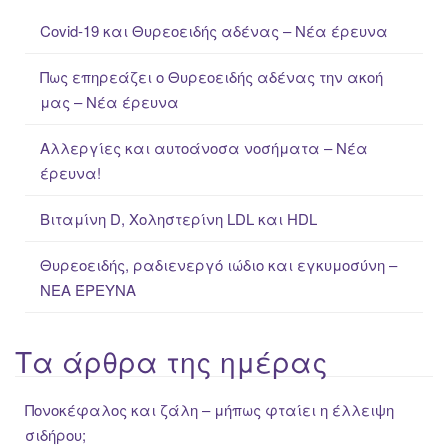
c
Covid-19 και Θυρεοειδής αδένας – Νέα έρευνα
h
f
Πως επηρεάζει ο Θυρεοειδής αδένας την ακοή
o
μας – Νέα έρευνα
r
:
Αλλεργίες και αυτοάνοσα νοσήματα – Νέα
έρευνα!
Βιταμίνη D, Χοληστερίνη LDL και HDL
Θυρεοειδής, ραδιενεργό ιώδιο και εγκυμοσύνη –
ΝΕΑ ΈΡΕΥΝΑ
Τα άρθρα της ημέρας
Πονοκέφαλος και ζάλη – μήπως φταίει η έλλειψη
σιδήρου;