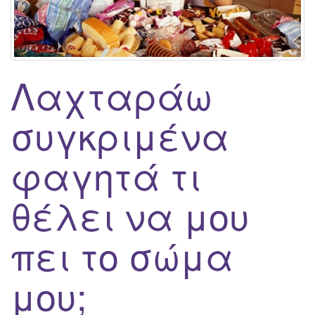
Λαχταράω
συγκριμένα
φαγητά τι
θέλει να μου
πει το σώμα
μου;