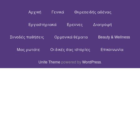
Αρχική
Γενικά
Θυρεοειδής αδένας
Εργαστηριακά
Έρευνες
Διατροφή
Συνοδές παθήσεις
Ορμονικά θέματα
Beauty & Wellness
Μας ρωτάτε
Οι δικές σας ιστορίες
Επικοινωνία
Unite Theme
powered by
WordPress
.