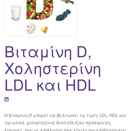
g
a
t
i
o
n
Βιταμίνη D,
Χοληστερίνη
LDL και HDL
Η βιταμίνη D μπορεί να βελτιώσει τις τιμές LDL, HDL και
την ολική χοληστερίνη! Αυτό έδειξαν πρόσφατες
έρευνες, που ως επίκεντρο τους είχαν την επίδραση και