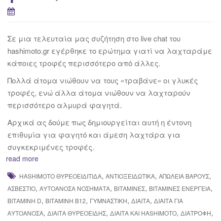
Σε μια τελευταία μας συζήτηση στο live chat του
hashimoto.gr εγέρθηκε το ερώτημα γιατί να λαχταράμε
κάποιες τροφές περισσότερο από άλλες.
Πολλά άτομα νιώθουν να τους «τραβάνε» οι γλυκές
τροφές, ενώ άλλα άτομα νιώθουν να λαχταρούν
περισσότερο αλμυρά φαγητά.
Αρχικά ας δούμε πως δημιουργείται αυτή η έντονη
επιθυμία για φαγητό και άμεση λαχτάρα για
συγκεκριμένες τροφές.
read more
,
,
,
HASHIMOTO ΘΥΡΕΟΕΙΔΊΤΙΔΑ
ΑΝΤΙΟΞΕΙΔΩΤΙΚΆ
ΑΠΏΛΕΙΑ ΒΆΡΟΥΣ
,
,
,
,
ΑΣΒΈΣΤΙΟ
ΑΥΤΟΆΝΟΣΑ ΝΟΣΉΜΑΤΑ
ΒΙΤΑΜΊΝΕΣ
ΒΊΤΑΜΊΝΕΣ ΕΝΈΡΓΕΙΑ
,
,
,
,
ΒΙΤΑΜΊΝΗ D
ΒΙΤΑΜΊΝΗ Β12
ΓΥΜΝΑΣΤΙΚΉ
ΔΊΑΙΤΑ
ΔΊΑΙΤΑ ΓΙΑ
,
,
,
,
ΑΥΤΟΆΝΟΣΑ
ΔΙΑΙΤΑ ΘΥΡΕΟΕΙΔΗΣ
ΔΙΑΙΤΑ ΚΑΙ HASHIMOTO
ΔΙΑΤΡΟΦΉ