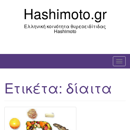
Skip
Hashimoto.gr
to
content
Ελληνική κοινότητα θυρεοειδίτιδας
Hashimoto
T
o
g
Ετικέτα:
δίαιτα
g
l
e
n
a
v
i