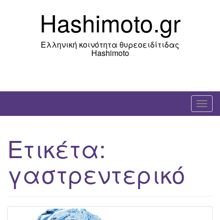
Skip
Hashimoto.gr
to
content
Ελληνική κοινότητα θυρεοειδίτιδας
Hashimoto
T
o
g
Ετικέτα:
g
l
γαστρεντερικό
e
n
a
v
i