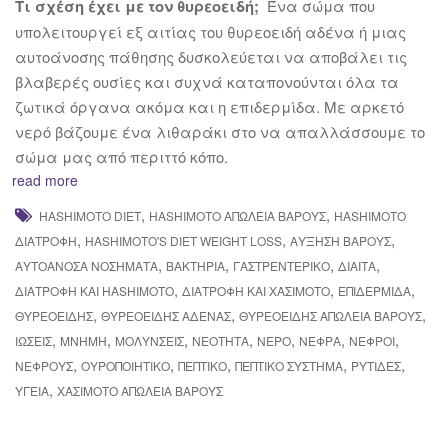
Τι σχέση έχει με τον θυρεοειδή;
Ένα σώμα που
υπολειτουργεί εξ αιτίας του θυρεοειδή αδένα ή μιας
αυτοάνοσης πάθησης δυσκολεύεται να αποβάλει τις
βλαβερές ουσίες και συχνά καταπονούνται όλα τα
ζωτικά όργανα ακόμα και η επιδερμίδα. Με αρκετό
νερό βάζουμε ένα λιθαράκι στο να απαλλάσσουμε το
σώμα μας από περιττό κόπο.
read more
,
,
HASHIMOTO DIET
HASHIMOTO ΑΠΏΛΕΙΑ ΒΆΡΟΥΣ
HASHIMOTO
,
,
,
ΔΙΑΤΡΟΦΉ
HASHIMOTO'S DIET WEIGHT LOSS
ΑΎΞΗΣΗ ΒΆΡΟΥΣ
,
,
,
,
ΑΥΤΟΆΝΟΣΑ ΝΟΣΉΜΑΤΑ
ΒΑΚΤΉΡΙΑ
ΓΑΣΤΡΕΝΤΕΡΙΚΌ
ΔΊΑΙΤΑ
,
,
,
ΔΙΑΤΡΟΦΉ ΚΑΙ HASHIMOTO
ΔΙΑΤΡΟΦΉ ΚΑΙ ΧΑΣΙΜΌΤΟ
ΕΠΙΔΕΡΜΊΔΑ
,
,
,
ΘΥΡΕΟΕΙΔΉΣ
ΘΥΡΕΟΕΙΔΉΣ ΑΔΈΝΑΣ
ΘΥΡΕΟΕΙΔΉΣ ΑΠΏΛΕΙΑ ΒΆΡΟΥΣ
,
,
,
,
,
,
,
ΙΏΣΕΙΣ
ΜΝΉΜΗ
ΜΟΛΎΝΣΕΙΣ
ΝΕΌΤΗΤΑ
ΝΕΡΌ
ΝΕΦΡΆ
ΝΕΦΡΟΊ
,
,
,
,
,
ΝΕΦΡΟΎΣ
ΟΥΡΟΠΟΙΗΤΙΚΌ
ΠΕΠΤΙΚΌ
ΠΕΠΤΙΚΌ ΣΎΣΤΗΜΑ
ΡΥΤΊΔΕΣ
,
ΥΓΕΊΑ
ΧΑΣΙΜΌΤΟ ΑΠΏΛΕΙΑ ΒΆΡΟΥΣ