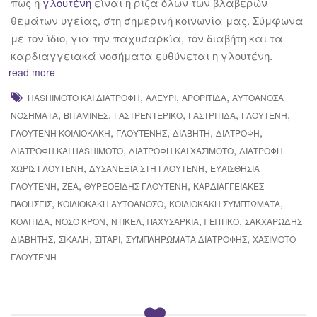
πως η
γλουτένη
είναι η ρίζα όλων των βλαβερών
θεμάτων υγείας, στη σημερινή κοινωνία μας. Σύμφωνα
με τον ίδιο, για την παχυσαρκία, τον διαβήτη και τα
καρδιαγγειακά νοσήματα ευθύνεται η γλουτένη.
read more
,
,
,
HASHIMOTO ΚΑΙ ΔΙΑΤΡΟΦΉ
ΑΛΕΎΡΙ
ΑΡΘΡΊΤΙΔΑ
ΑΥΤΟΆΝΟΣΑ
,
,
,
,
,
ΝΟΣΉΜΑΤΑ
ΒΙΤΑΜΊΝΕΣ
ΓΑΣΤΡΕΝΤΕΡΙΚΌ
ΓΑΣΤΡΊΤΙΔΑ
ΓΛΟΥΤΈΝΗ
,
,
,
,
ΓΛΟΥΤΈΝΗ ΚΟΙΛΙΟΚΆΚΗ
ΓΛΟΥΤΈΝΗΣ
ΔΙΑΒΉΤΗ
ΔΙΑΤΡΟΦΉ
,
,
ΔΙΑΤΡΟΦΉ ΚΑΙ HASHIMOTO
ΔΙΑΤΡΟΦΉ ΚΑΙ ΧΑΣΙΜΌΤΟ
ΔΙΑΤΡΟΦΉ
,
,
ΧΩΡΊΣ ΓΛΟΥΤΈΝΗ
ΔΥΣΑΝΕΞΊΑ ΣΤΗ ΓΛΟΥΤΈΝΗ
ΕΥΑΙΣΘΗΣΊΑ
,
,
,
ΓΛΟΥΤΈΝΗ
ΖΈΑ
ΘΥΡΕΟΕΙΔΉΣ ΓΛΟΥΤΈΝΗ
ΚΑΡΔΙΑΓΓΕΙΑΚΈΣ
,
,
,
ΠΑΘΉΣΕΙΣ
ΚΟΙΛΙΟΚΆΚΗ ΑΥΤΟΆΝΟΣΟ
ΚΟΙΛΙΟΚΆΚΗ ΣΥΜΠΤΏΜΑΤΑ
,
,
,
,
,
ΚΟΛΊΤΙΔΑ
ΝΌΣΟ ΚΡΌΝ
ΝΤΊΚΕΛ
ΠΑΧΥΣΑΡΚΊΑ
ΠΕΠΤΙΚΌ
ΣΑΚΧΑΡΏΔΗΣ
,
,
,
,
ΔΙΑΒΉΤΗΣ
ΣΊΚΑΛΗ
ΣΙΤΆΡΙ
ΣΥΜΠΛΗΡΏΜΑΤΑ ΔΙΑΤΡΟΦΉΣ
ΧΑΣΙΜΟΤΟ
ΓΛΟΥΤΈΝΗ