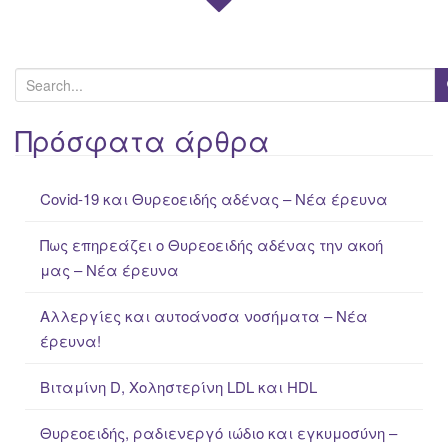
S
e
a
Πρόσφατα άρθρα
r
c
Covid-19 και Θυρεοειδής αδένας – Νέα έρευνα
h
f
Πως επηρεάζει ο Θυρεοειδής αδένας την ακοή
o
μας – Νέα έρευνα
r
:
Αλλεργίες και αυτοάνοσα νοσήματα – Νέα
έρευνα!
Βιταμίνη D, Χοληστερίνη LDL και HDL
Θυρεοειδής, ραδιενεργό ιώδιο και εγκυμοσύνη –