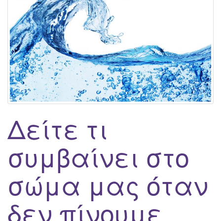
g
a
t
i
o
n
Δείτε τι
συμβαίνει στο
σώμα μας όταν
δεν πίνουμε