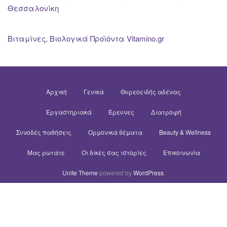
Θεσσαλονίκη
Βιταμίνες, Βιολογικά Προϊόντα Vitamino.gr
Αρχική
Γενικά
Θυρεοειδής αδένας
Εργαστηριακά
Έρευνες
Διατροφή
Συνοδές παθήσεις
Ορμονικά θέματα
Beauty & Wellness
Μας ρωτάτε
Οι δικές σας ιστορίες
Επικοινωνία
Unite Theme
powered by
WordPress
.