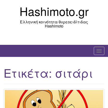
Skip
Hashimoto.gr
to
content
Ελληνική κοινότητα θυρεοειδίτιδας
Hashimoto
T
o
g
Ετικέτα:
σιτάρι
g
l
e
n
a
v
i