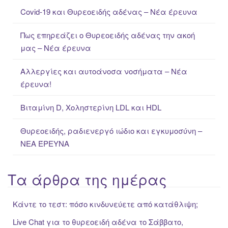
c
Covid-19 και Θυρεοειδής αδένας – Νέα έρευνα
h
f
Πως επηρεάζει ο Θυρεοειδής αδένας την ακοή
o
μας – Νέα έρευνα
r
:
Αλλεργίες και αυτοάνοσα νοσήματα – Νέα
έρευνα!
Βιταμίνη D, Χοληστερίνη LDL και HDL
Θυρεοειδής, ραδιενεργό ιώδιο και εγκυμοσύνη –
ΝΕΑ ΈΡΕΥΝΑ
Τα άρθρα της ημέρας
Κάντε το τεστ: πόσο κινδυνεύετε από κατάθλιψη;
Live Chat για το θυρεοειδή αδένα το Σάββατο,