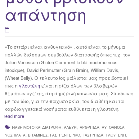
απάντηση
«Το σιτάρι είναι ανθυγιεινό» , αυτό είναι το μήνυμα
πολλών διάσημων συμβούλων διατροφής όπως π.χ. τον
Julien Venesson (Gluten Comment le blé moderne nous
intoxique), David Perlmutter (Grain Brain), William Davis,
(Wheat Belly). Ο τελευταίος μάλιστα μας προειδοποιεί
πως η
γλουτένη
είναι η ρίζα όλων των βλαβερών
θεμάτων υγείας, στη σημερινή κοινωνία μας. Σύμφωνα
με τον ίδιο, για την παχυσαρκία, τον διαβήτη και τα
καρδιαγγειακά νοσήματα ευθύνεται η γλουτένη.
read more
,
,
,
HASHIMOTO ΚΑΙ ΔΙΑΤΡΟΦΉ
ΑΛΕΎΡΙ
ΑΡΘΡΊΤΙΔΑ
ΑΥΤΟΆΝΟΣΑ
,
,
,
,
,
ΝΟΣΉΜΑΤΑ
ΒΙΤΑΜΊΝΕΣ
ΓΑΣΤΡΕΝΤΕΡΙΚΌ
ΓΑΣΤΡΊΤΙΔΑ
ΓΛΟΥΤΈΝΗ