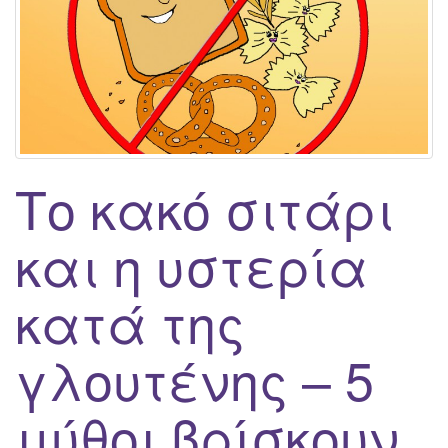
g
a
t
i
o
n
Το κακό σιτάρι
και η υστερία
κατά της
γλουτένης – 5
μύθοι βρίσκουν