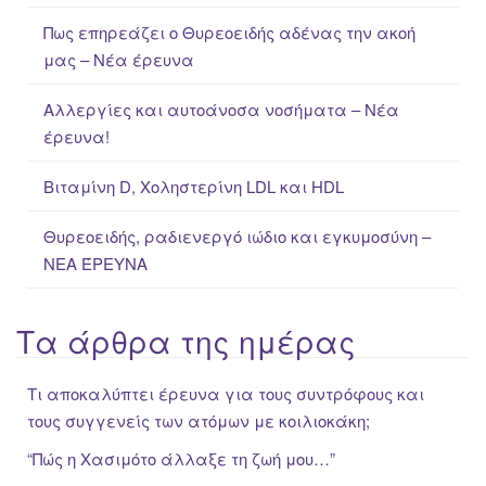
f
Πως επηρεάζει ο Θυρεοειδής αδένας την ακοή
o
μας – Νέα έρευνα
r
:
Αλλεργίες και αυτοάνοσα νοσήματα – Νέα
έρευνα!
Βιταμίνη D, Χοληστερίνη LDL και HDL
Θυρεοειδής, ραδιενεργό ιώδιο και εγκυμοσύνη –
ΝΕΑ ΈΡΕΥΝΑ
Τα άρθρα της ημέρας
Τι αποκαλύπτει έρευνα για τους συντρόφους και
τους συγγενείς των ατόμων με κοιλιοκάκη;
“Πώς η Xασιμότο άλλαξε τη ζωή μου…”