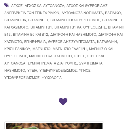
,
,
,
ΆΓΧΟΣ
ΆΓΧΟΣ ΚΑΙ ΑΥΤΟΆΝΟΣΑ
ΆΓΧΟΣ ΚΑΙ ΘΥΡΕΟΕΙΔΉΣ
,
,
,
ΑΝΕΠΆΡΚΕΙΑ ΤΩΝ ΕΠΙΝΕΦΡΙΔΊΩΝ
ΑΥΤΟΆΝΟΣΑ ΝΟΣΉΜΑΤΑ
ΒΑΣΙΛΙΚΌ
,
,
,
ΒΙΤΑΜΊΝΗ B6
ΒΙΤΑΜΊΝΗ D
ΒΙΤΑΜΊΝΗ D ΚΑΙ ΘΥΡΕΟΕΙΔΉΣ
ΒΙΤΑΜΊΝΗ D
,
,
,
ΚΑΙ ΧΑΣΙΜΌΤΟ
ΒΙΤΑΜΊΝΗ Β1
ΒΙΤΑΜΊΝΗ Β1 ΚΑΙ ΘΥΡΕΟΕΙΔΉΣ
ΒΙΤΑΜΊΝΗ
,
,
,
Β12
ΒΙΤΑΜΊΝΗ Β6 ΚΑΙ Β12
ΔΙΑΤΡΟΦΉ ΚΑΙ HASHIMOTO
ΔΙΑΤΡΟΦΉ ΚΑΙ
,
,
,
,
ΧΑΣΙΜΌΤΟ
ΕΠΙΝΕΦΡΙΔΊΑ
ΘΥΡΕΟΕΙΔΉΣ ΣΥΜΠΤΏΜΑΤΑ
ΚΑΤΆΘΛΙΨΗ
,
,
,
ΚΡΊΣΗ ΠΑΝΙΚΟΎ
ΜΑΓΝΉΣΙΟ
ΜΑΓΝΉΣΙΟ ΈΛΛΕΙΨΗ
ΜΑΓΝΉΣΙΟ ΚΑΙ
,
,
,
ΘΥΡΕΟΕΙΔΉΣ
ΜΑΓΝΉΣΙΟ ΚΑΙ ΧΑΣΙΜΌΤΟ
ΣΤΡΕΣ
ΣΤΡΕΣ ΚΑΙ
,
,
ΑΥΤΟΆΝΟΣΑ
ΣΥΜΠΛΗΡΏΜΑΤΑ ΔΙΑΤΡΟΦΉΣ
ΣΥΜΤΠΏΜΑΤΑ
,
,
,
,
HASHIMOTO
ΥΓΕΊΑ
ΥΠΕΡΘΥΡΕΟΕΙΔΙΣΜΌΣ
ΎΠΝΟΣ
,
ΥΠΟΘΥΡΕΟΕΙΔΙΣΜΌΣ
ΨΥΧΟΛΟΓΊΑ