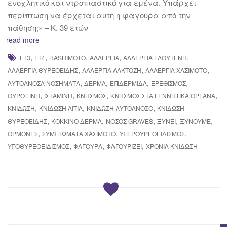
ενοχλητικό και ντροπιαστικό για εμένα. Υπάρχει
περίπτωση να έρχεται αυτή η φαγούρα από την
πάθηση;» – Κ. 39 ετών
read more
,
,
,
,
,
FT3
FT4
HASHIMOTO
ΑΛΛΕΡΓΊΑ
ΑΛΛΕΡΓΊΑ ΓΛΟΥΤΈΝΗ
,
,
,
ΑΛΛΕΡΓΊΑ ΘΥΡΕΟΕΙΔΉΣ
ΑΛΛΕΡΓΊΑ ΛΑΚΤΌΖΗ
ΑΛΛΕΡΓΊΑ ΧΑΣΙΜΌΤΟ
,
,
,
,
ΑΥΤΟΆΝΟΣΑ ΝΟΣΉΜΑΤΑ
ΔΕΡΜΑ
ΕΠΙΔΕΡΜΊΔΑ
ΕΡΕΘΙΣΜΌΣ
,
,
,
,
ΘΥΡΟΞΊΝΗ
ΙΣΤΑΜΊΝΗ
ΚΝΗΣΜΌΣ
ΚΝΗΣΜΌΣ ΣΤΑ ΓΕΝΝΗΤΙΚΆ ΌΡΓΑΝΑ
,
,
,
ΚΝΊΔΩΣΗ
ΚΝΊΔΩΣΗ ΑΊΤΙΑ
ΚΝΊΔΩΣΗ ΑΥΤΟΆΝΟΣΟ
ΚΝΊΔΩΣΗ
,
,
,
,
,
ΘΥΡΕΟΕΙΔΉΣ
ΚΌΚΚΙΝΟ ΔΈΡΜΑ
ΝΟΣΟΣ GRAVES
ΞΎΝΕΙ
ΞΎΝΟΥΜΕ
,
,
,
ΟΡΜΌΝΕΣ
ΣΥΜΠΤΏΜΑΤΑ ΧΑΣΙΜΌΤΟ
ΥΠΕΡΘΥΡΕΟΕΙΔΙΣΜΌΣ
,
,
,
ΥΠΟΘΥΡΕΟΕΙΔΙΣΜΌΣ
ΦΑΓΟΎΡΑ
ΦΑΓΟΥΡΊΖΕΙ
ΧΡΌΝΙΑ ΚΝΊΔΩΣΗ