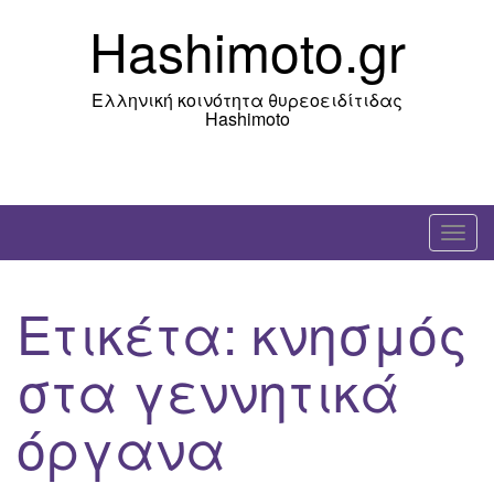
Skip
Hashimoto.gr
to
content
Ελληνική κοινότητα θυρεοειδίτιδας
Hashimoto
T
o
g
Ετικέτα:
κνησμός
g
l
στα γεννητικά
e
n
όργανα
a
v
i