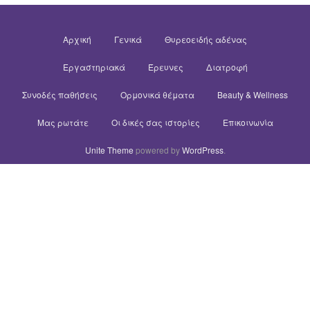
Αρχική
Γενικά
Θυρεοειδής αδένας
Εργαστηριακά
Έρευνες
Διατροφή
Συνοδές παθήσεις
Ορμονικά θέματα
Beauty & Wellness
Μας ρωτάτε
Οι δικές σας ιστορίες
Επικοινωνία
Unite Theme
powered by
WordPress
.