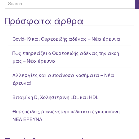
S
e
a
Πρόσφατα άρθρα
r
c
Covid-19 και Θυρεοειδής αδένας – Νέα έρευνα
h
f
Πως επηρεάζει ο Θυρεοειδής αδένας την ακοή
o
μας – Νέα έρευνα
r
:
Αλλεργίες και αυτοάνοσα νοσήματα – Νέα
έρευνα!
Βιταμίνη D, Χοληστερίνη LDL και HDL
Θυρεοειδής, ραδιενεργό ιώδιο και εγκυμοσύνη –
ΝΕΑ ΈΡΕΥΝΑ