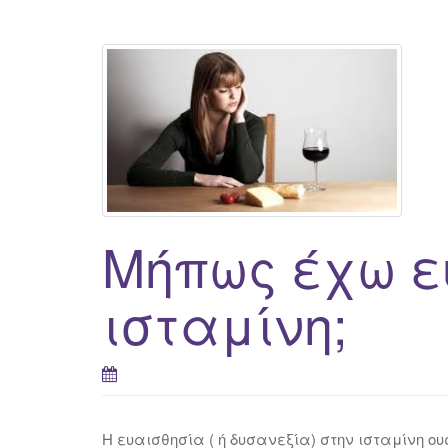
Μήπως έχω ε
ισταμίνη;
Η ευαισθησία ( ή δυσανεξία) στην ισταμίνη 