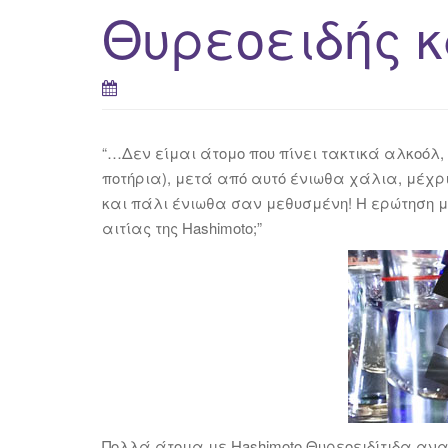
Θυρεοειδής 
“…Δεν είμαι άτομο που πίνει τακτικά αλκοόλ
ποτήρια), μετά από αυτό ένιωθα χάλια, μέχρι
και πάλι ένιωθα σαν μεθυσμένη! Η ερώτηση μο
αιτίας της Hashimoto;”
Πολλά άτομα με Hashimoto Θυρεοειδίτιδα αν