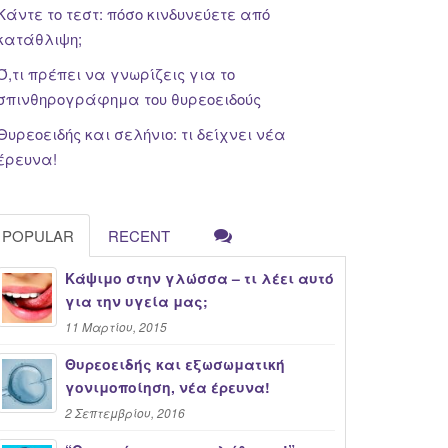
Κάντε το τεστ: πόσο κινδυνεύετε από
κατάθλιψη;
Ό,τι πρέπει να γνωρίζεις για το
σπινθηρογράφημα του θυρεοειδούς
Θυρεοειδής και σελήνιο: τι δείχνει νέα
έρευνα!
POPULAR
RECENT
Κάψιμο στην γλώσσα – τι λέει αυτό
για την υγεία μας;
11 Μαρτίου, 2015
Θυρεοειδής και εξωσωματική
γονιμοποίηση, νέα έρευνα!
2 Σεπτεμβρίου, 2016