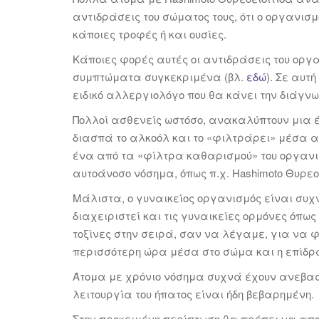
αντιδράσεις του σώματος τους, ότι ο οργανισ
κάποιες τροφές ή και ουσίες.
Κάποιες φορές αυτές οι αντιδράσεις του οργ
συμπτώματα συγκεκριμένα (βλ.
εδώ
). Σε αυτ
ειδικό αλλεργιολόγο που θα κάνει την διάγν
Πολλοί ασθενείς ωστόσο, ανακαλύπτουν μια έ
διασπά το αλκοόλ και το «φιλτράρει» μέσα α
ένα από τα «φίλτρα καθαρισμού» του οργανι
αυτοάνοσο νόσημα, όπως π.χ. Hashimoto Θυρεο
Μάλιστα, ο γυναικείος οργανισμός είναι συχ
διαχειριστεί και τις γυναικείες ορμόνες όπως
τοξίνες στην σειρά, σαν να λέγαμε, για να φ
περισσότερη ώρα μέσα στο σώμα και η επίδρασ
Άτομα με χρόνιο νόσημα συχνά έχουν ανεβασμέ
λειτουργία του ήπατος είναι ήδη βεβαρημένη.
Στην προκειμένη περίπτωση θα πρέπει να απο