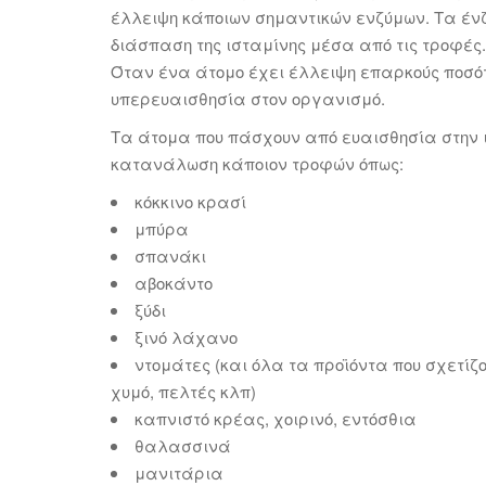
έλλειψη κάποιων σημαντικών ενζύμων. Τα ένζ
διάσπαση της ισταμίνης μέσα από τις τροφές.
Όταν ένα άτομο έχει έλλειψη επαρκoύς ποσότ
υπερευαισθησία στον οργανισμό.
Τα άτομα που πάσχουν από ευαισθησία στην 
κατανάλωση κάποιον τροφών όπως:
κόκκινο κρασί
μπύρα
σπανάκι
αβοκάντο
ξύδι
ξινό λάχανο
ντομάτες (και όλα τα προϊόντα που σχετίζο
χυμό, πελτές κλπ)
καπνιστό κρέας, χοιρινό, εντόσθια
θαλασσινά
μανιτάρια