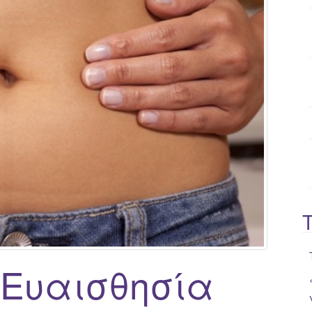
o
r
:
 Ευαισθησία