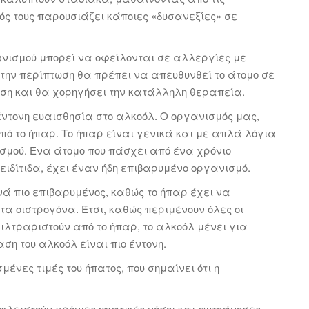
μός τους παρουσιάζει κάποιες «δυσανεξίες» σε
ανισμού μπορεί να οφείλονται σε αλλεργίες με
ή την περίπτωση θα πρέπει να απευθυνθεί το άτομο σε
ωση και θα χορηγήσει την κατάλληλη θεραπεία.
ντονη ευαισθησία στο αλκοόλ. Ο οργανισμός μας,
πό το ήπαρ. Το ήπαρ είναι γενικά και με απλά λόγια
σμού. Ένα άτομο που πάσχει από ένα χρόνιο
ειδίτιδα, έχει έναν ήδη επιβαρυμένο οργανισμό.
νά πιο επιβαρυμένος, καθώς το ήπαρ έχει να
 τα οιστρογόνα. Έτσι, καθώς περιμένουν όλες οι
ιλτραριστούν από το ήπαρ, το αλκοόλ μένει για
η του αλκοόλ είναι πιο έντονη.
νες τιμές του ήπατος, που σημαίνει ότι η
κλειστούν χρόνιες ηπατικές νόσοι και αυτοάνοσες