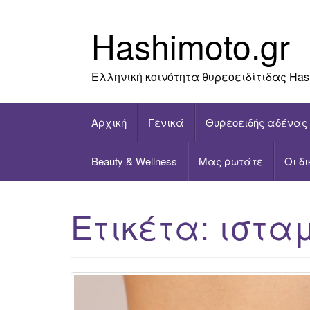
Skip
to
Hashimoto.gr
content
Ελληνική κοινότητα θυρεοειδίτιδας Has
Αρχική
Γενικά
Θυρεοειδής αδένας
Beauty & Wellness
Μας ρωτάτε
Οι δ
Ετικέτα:
ιστα