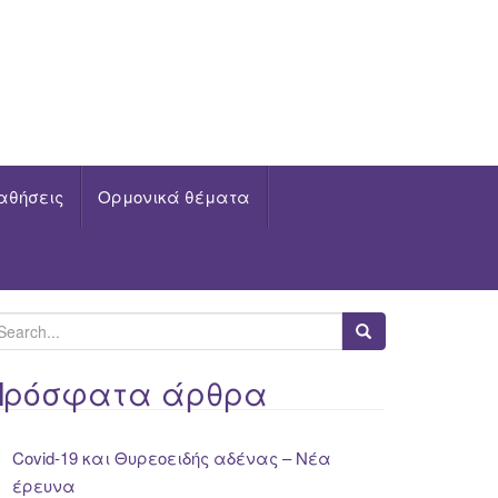
αθήσεις
Ορμονικά θέματα
Πρόσφατα άρθρα
Covid-19 και Θυρεοειδής αδένας – Νέα
έρευνα