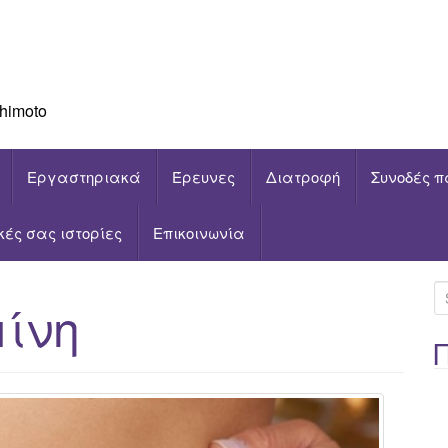
himoto
Εργαστηριακά
Έρευνες
Διατροφή
Συνοδές π
ικές σας ιστορίες
Επικοινωνία
S
μίνη
e
a
r
c
h
f