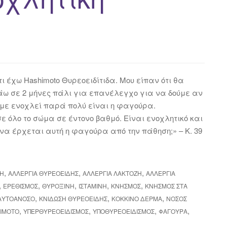
ι έχω Hashimoto Θυρεοειδίτιδα. Μου είπαν ότι θα
πάω σε 2 μήνες πάλι για επανέλεγχο για να δούμε αν
υ με ενοχλεί παρά πολύ είναι η φαγούρα.
 όλο το σώμα σε έντονο βαθμό. Είναι ενοχλητικό και
να έρχεται αυτή η φαγούρα από την πάθηση;» – Κ. 39
,
,
,
ΝΗ
ΑΛΛΕΡΓΊΑ ΘΥΡΕΟΕΙΔΉΣ
ΑΛΛΕΡΓΊΑ ΛΑΚΤΌΖΗ
ΑΛΛΕΡΓΊΑ
,
,
,
,
,
ΕΡΕΘΙΣΜΌΣ
ΘΥΡΟΞΊΝΗ
ΙΣΤΑΜΊΝΗ
ΚΝΗΣΜΌΣ
ΚΝΗΣΜΌΣ ΣΤΑ
,
,
,
ΑΥΤΟΆΝΟΣΟ
ΚΝΊΔΩΣΗ ΘΥΡΕΟΕΙΔΉΣ
ΚΌΚΚΙΝΟ ΔΈΡΜΑ
ΝΟΣΟΣ
,
,
,
,
ΙΜΌΤΟ
ΥΠΕΡΘΥΡΕΟΕΙΔΙΣΜΌΣ
ΥΠΟΘΥΡΕΟΕΙΔΙΣΜΌΣ
ΦΑΓΟΎΡΑ