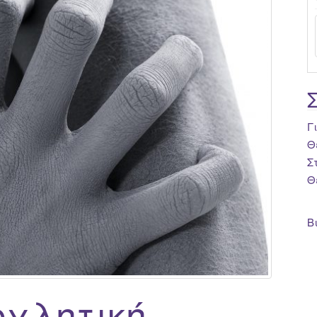
Γ
Θ
Σ
Θ
Β
οχλητική