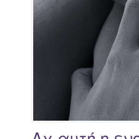
Αχ αυτή η εν