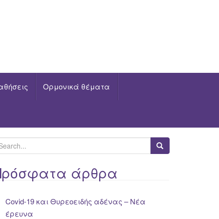
αθήσεις
Ορμονικά θέματα
Πρόσφατα άρθρα
Covid-19 και Θυρεοειδής αδένας – Νέα
έρευνα