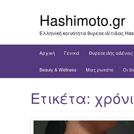
Skip
to
Hashimoto.gr
content
Ελληνική κοινότητα θυρεοειδίτιδας Has
Αρχική
Γενικά
Θυρεοειδής αδένας
Beauty & Wellness
Μας ρωτάτε
Οι δ
Ετικέτα:
χρόνι