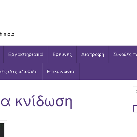
himoto
Εργαστηριακά
Έρευνες
Διατροφή
Συνοδές π
ικές σας ιστορίες
Επικοινωνία
S
α κνίδωση
e
a
r
c
h
f