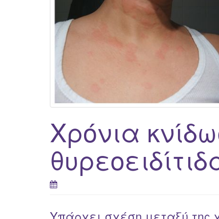
Χρόνια κνίδω
θυρεοειδίτιδ
Υπάρχει σχέση μεταξύ της χ