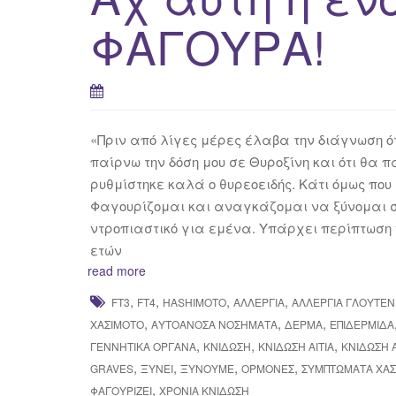
ΦΑΓΟΥΡΑ!
«Πριν από λίγες μέρες έλαβα την διάγνωση ότ
παίρνω την δόση μου σε Θυροξίνη και ότι θα 
ρυθμίστηκε καλά ο θυρεοειδής. Κάτι όμως πο
Φαγουρίζομαι και αναγκάζομαι να ξύνομαι σε
ντροπιαστικό για εμένα. Υπάρχει περίπτωση 
ετών
read more
,
,
,
,
FT3
FT4
HASHIMOTO
ΑΛΛΕΡΓΊΑ
ΑΛΛΕΡΓΊΑ ΓΛΟΥΤΈ
,
,
,
ΧΑΣΙΜΌΤΟ
ΑΥΤΟΆΝΟΣΑ ΝΟΣΉΜΑΤΑ
ΔΕΡΜΑ
ΕΠΙΔΕΡΜΊΔΑ
,
,
,
ΓΕΝΝΗΤΙΚΆ ΌΡΓΑΝΑ
ΚΝΊΔΩΣΗ
ΚΝΊΔΩΣΗ ΑΊΤΙΑ
ΚΝΊΔΩΣΗ 
,
,
,
,
GRAVES
ΞΎΝΕΙ
ΞΎΝΟΥΜΕ
ΟΡΜΌΝΕΣ
ΣΥΜΠΤΏΜΑΤΑ ΧΑΣ
,
ΦΑΓΟΥΡΊΖΕΙ
ΧΡΌΝΙΑ ΚΝΊΔΩΣΗ