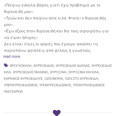
«Παίρνω εύκολα βάρος γιατί έχω πρόβλημα με το
θυρεοειδή μου»,
«Τρώω και δεν παίρνω ούτε κιλό. Φταίει ο θυρεοειδής
μου».
«Έχω όζους στον θυρεοειδή και θα τους αφαιρέσω για
να είμαι ήσυχος».
Δεν είναι λίγες οι φορές που έχουμε ακούσει τις
παραπάνω φράσεις από φίλους ή γνωστούς.
read more
,
,
,
ΒΡΟΓΧΟΚΉΛΗ
ΘΥΡΕΟΕΙΔΉΣ
ΘΥΡΕΟΕΙΔΉΣ ΑΔΈΝΑΣ
ΘΥΡΕΟΕΙΔΉΣ
,
,
,
,
ΚΙΛΆ
ΘΥΡΕΟΕΙΔΗΣ ΠΑΧΑΙΝΕΙ
ΘΥΡΟΞΊΝΗ
ΘΥΡΟΞΊΝΗ ΚΑΙ ΚΙΛΆ
,
,
,
ΚΑΡΚΊΝΟΣ ΘΥΡΕΟΕΙΔΟΎΣ
ΌΖΟΙ ΒΙΟΨΊΑ
ΌΖΟΙ ΣΤΟ ΘΥΡΕΟΕΙΔΉ
,
,
ΥΠΕΡΘΥΡΕΟΕΙΔΙΣΜΌΣ
ΥΠΟΘΥΡΕΟΕΙΔΙΣΜΌΣ
ΥΠΟΘΥΡΕΟΕΙΔΙΣΜΌΣ
ΠΑΧΥΣΑΡΚΊΑ