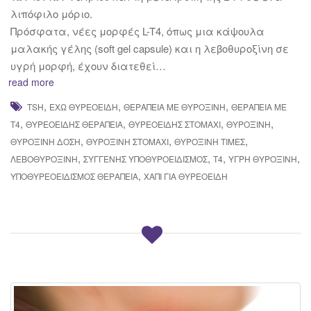
λιπόφιλο μόριο.
Πρόσφατα, νέες μορφές L-T4, όπως μια κάψουλα
μαλακής γέλης (soft gel capsule) και η λεβοθυροξίνη σε
υγρή μορφή, έχουν διατεθεί…
read more
,
,
,
TSH
ΈΧΩ ΘΥΡΕΟΕΙΔΉ
ΘΕΡΑΠΕΊΑ ΜΕ ΘΥΡΟΞΊΝΗ
ΘΕΡΑΠΕΊΑ ΜΕ
,
,
,
,
Τ4
ΘΥΡΕΟΕΙΔΉΣ ΘΕΡΑΠΕΊΑ
ΘΥΡΕΟΕΙΔΉΣ ΣΤΟΜΆΧΙ
ΘΥΡΟΞΊΝΗ
,
,
,
ΘΥΡΟΞΊΝΗ ΔΌΣΗ
ΘΥΡΟΞΊΝΗ ΣΤΟΜΆΧΙ
ΘΥΡΟΞΊΝΗ ΤΙΜΈΣ
,
,
,
,
ΛΕΒΟΘΥΡΟΞΊΝΗ
ΣΥΓΓΕΝΉΣ ΥΠΟΘΥΡΟΕΙΔΙΣΜΌΣ
Τ4
ΥΓΡΉ ΘΥΡΟΞΊΝΗ
,
ΥΠΟΘΥΡΕΟΕΙΔΙΣΜΌΣ ΘΕΡΑΠΕΊΑ
ΧΆΠΙ ΓΙΑ ΘΥΡΕΟΕΙΔΉ