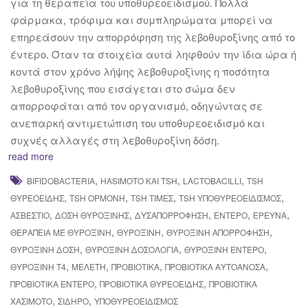
για τη θεραπεία του υποθυρεοειδισμού. Πολλά
φάρμακα, τρόφιμα και συμπληρώματα μπορεί να
επηρεάσουν την απορρόφηση της λεβοθυροξίνης από το
έντερο. Όταν τα στοιχεία αυτά ληφθούν την ίδια ώρα ή
κοντά στον χρόνο λήψης λεβοθυροξίνης η ποσότητα
λεβοθυροξίνης που εισάγεται στο σώμα δεν
απορροφάται από τον οργανισμό, οδηγώντας σε
ανεπαρκή αντιμετώπιση του υποθυρεοειδισμό και
συχνές αλλαγές στη λεβοθυροξίνη δόση.
read more
,
,
,
BIFIDOBACTERIA
HASIMOTO ΚΑΙ TSH
LACTOBACILLI
TSH
,
,
,
,
ΘΥΡΕΟΕΙΔΉΣ
TSH ΟΡΜΌΝΗ
TSH ΤΙΜΈΣ
TSH ΥΠΟΘΥΡΕΟΕΙΔΙΣΜΌΣ
,
,
,
,
,
ΑΣΒΈΣΤΙΟ
ΔΌΣΗ ΘΥΡΟΞΊΝΗΣ
ΔΥΣΑΠΟΡΡΌΦΗΣΗ
ΈΝΤΕΡΟ
ΈΡΕΥΝΑ
,
,
,
ΘΕΡΑΠΕΊΑ ΜΕ ΘΥΡΟΞΊΝΗ
ΘΥΡΟΞΊΝΗ
ΘΥΡΟΞΊΝΗ ΑΠΟΡΡΌΦΗΣΗ
,
,
,
ΘΥΡΟΞΊΝΗ ΔΌΣΗ
ΘΥΡΟΞΊΝΗ ΔΟΣΟΛΟΓΊΑ
ΘΥΡΟΞΊΝΗ ΈΝΤΕΡΟ
,
,
,
,
ΘΥΡΟΞΊΝΗ Τ4
ΜΕΛΈΤΗ
ΠΡΟΒΙΟΤΙΚΆ
ΠΡΟΒΙΟΤΙΚΆ ΑΥΤΟΆΝΟΣΑ
,
,
ΠΡΟΒΙΟΤΙΚΆ ΈΝΤΕΡΟ
ΠΡΟΒΙΟΤΙΚΆ ΘΥΡΕΟΕΙΔΉΣ
ΠΡΟΒΙΟΤΙΚΆ
,
,
ΧΑΣΙΜΌΤΟ
ΣΊΔΗΡΟ
ΥΠΟΘΥΡΕΟΕΙΔΙΣΜΌΣ