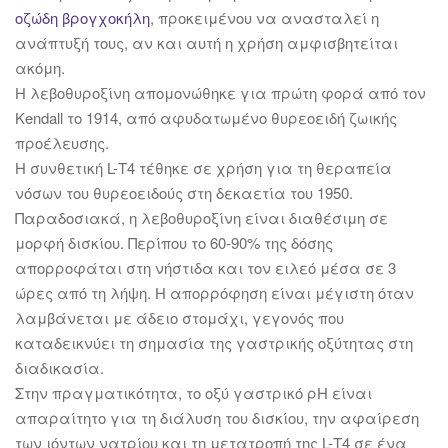
οζώδη βρογχοκήλη
, προκειμένου να ανασταλεί η
ανάπτυξή τους, αν και αυτή η χρήση αμφισβητείται
ακόμη.
Η λεβοθυροξίνη απομονώθηκε για πρώτη φορά από τον
Kendall το 1914, από αφυδατωμένο θυρεοειδή ζωικής
προέλευσης.
Η συνθετική L-Τ4 τέθηκε σε χρήση για τη θεραπεία
νόσων του θυρεοειδούς στη δεκαετία του 1950.
Παραδοσιακά, η λεβοθυροξίνη είναι διαθέσιμη σε
μορφή δισκίου. Περίπου το 60-90% της δόσης
απορροφάται στη νήστιδα και τον ειλεό μέσα σε 3
ώρες από τη λήψη. Η απορρόφηση είναι μέγιστη όταν
λαμβάνεται με άδειο στομάχι, γεγονός που
καταδεικνύει τη σημασία της γαστρικής οξύτητας στη
διαδικασία.
Στην πραγματικότητα, το οξύ γαστρικό ρΗ είναι
απαραίτητο για τη διάλυση του δισκίου, την αφαίρεση
των ιόντων νατρίου και τη μετατροπή της L-Τ4 σε ένα