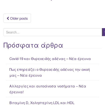
Posts
Older posts
navigation
S
e
a
Πρόσφατα άρθρα
r
c
Covid-19 και Θυρεοειδής αδένας – Νέα έρευνα
h
f
Πως επηρεάζει ο Θυρεοειδής αδένας την ακοή
o
μας – Νέα έρευνα
r
:
Αλλεργίες και αυτοάνοσα νοσήματα – Νέα
έρευνα!
Βιταμίνη D, Χοληστερίνη LDL και HDL