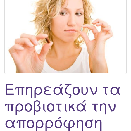
g
a
t
i
o
n
Επηρεάζουν τα
προβιοτικά την
απορρόφηση