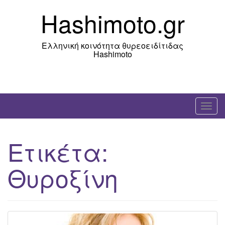
Skip
Hashimoto.gr
to
content
Ελληνική κοινότητα θυρεοειδίτιδας
Hashimoto
T
o
g
Ετικέτα:
g
l
Θυροξίνη
e
n
a
v
i