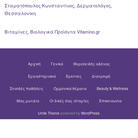
Σταματόπουλος Κωνσταντίνος, Δερματολόγος,
Θεσσαλονίκη
Βιταμίνες, Βιολογικά Προϊόντα Vitamino.gr
Αρχική
Γενικά
Θυρεοειδής αδένας
Εργαστηριακά
Έρευνες
Διατροφή
Συνοδές παθήσεις
Ορμονικά θέματα
Beauty & Wellness
Μας ρωτάτε
Οι δικές σας ιστορίες
Επικοινωνία
Unite Theme
powered by
WordPress
.