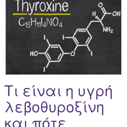
g
a
t
i
o
n
Τι είναι η υγρή
λεβοθυροξίνη
και πότε