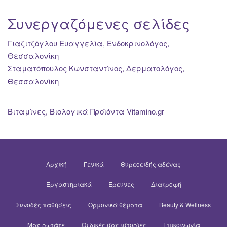
Συνεργαζόμενες σελίδες
Γιαζιτζόγλου Ευαγγελία, Ενδοκρινολόγος,
Θεσσαλονίκη
Σταματόπουλος Κωνσταντίνος, Δερματολόγος,
Θεσσαλονίκη
Βιταμίνες, Βιολογικά Προϊόντα Vitamino.gr
Αρχική
Γενικά
Θυρεοειδής αδένας
Εργαστηριακά
Έρευνες
Διατροφή
Συνοδές παθήσεις
Ορμονικά θέματα
Beauty & Wellness
Μας ρωτάτε
Οι δικές σας ιστορίες
Επικοινωνία