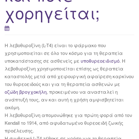
χορηγείται;
H λεβοθυροξίνη (L-T4) είναι το φάρμακο που
χρησιμοποιείται σε όλο τον κόσμο για τη θεραπεία
υποκατάστασης σε ασθενείς με
υποθυρεοειδισμό
. Η
λεβοθυροξίνη χρησιμοποιείται επίσης ως θεραπεία
καταστολής μετά από χειρουργική αφαίρεση καρκίνου
του θυρεοειδούς και για τη θεραπεία ασθενών με
οζώδη βρογχοκήλη
, προκειμένου να ανασταλεί η
ανάπτυξή τους, αν και αυτή η χρήση αμφισβητείται
ακόμη.
Η λεβοθυροξίνη απομονώθηκε για πρώτη φορά από τον
Kendall το 1914, από αφυδατωμένο θυρεοειδή ζωικής
προέλευσης.
Η συνθετική L-Τ4 τέθηκε σε χρήση για τη θεραπεία