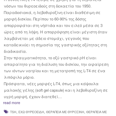
νόσων του θυρεοειδούς στη δεκαετία του 1950.
Παραδοσιακά, η λεβοθυροξίνη είναι διαθέσιμη σε
μορφή δισκίου. Περίπου το 60-90% της δόσης
απορροφάται στη νήστιδα και τον ειλεό μέσα σε 3
ώρες από τη λήψη. Η απορρόφηση είναι μέγιστη όταν
λαμβάνεται με άδειο στομάχι, γεγονός που
καταδεικνύει τη σημασία της γαστρικής οξύτητας στη
διαδικασία.
Στην πραγματικότητα, το οξύ γαστρικό ρΗ είναι
απαραίτητο για τη διάλυση του δισκίου, την αφαίρεση
των ιόντων νατρίου και τη μετατροπή της L-Τ4 σε ένα
λιπόφιλο μόριο.
Πρόσφατα, νέες μορφές L-T4, όπως μια κάψουλα
μαλακής γέλης (soft gel capsule) και η λεβοθυροξίνη σε
υγρή μορφή, έχουν διατεθεί…
read more
,
,
,
TSH
ΈΧΩ ΘΥΡΕΟΕΙΔΉ
ΘΕΡΑΠΕΊΑ ΜΕ ΘΥΡΟΞΊΝΗ
ΘΕΡΑΠΕΊΑ ΜΕ