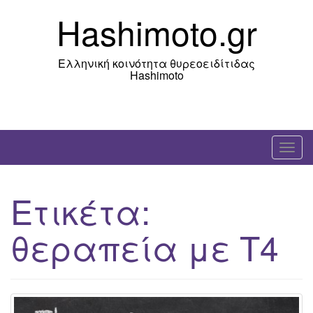
Skip
Hashimoto.gr
to
content
Ελληνική κοινότητα θυρεοειδίτιδας
Hashimoto
T
o
g
Ετικέτα:
g
l
θεραπεία με Τ4
e
n
a
v
i