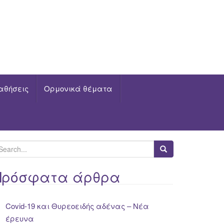
αθήσεις
Ορμονικά θέματα
Πρόσφατα άρθρα
Covid-19 και Θυρεοειδής αδένας – Νέα
έρευνα