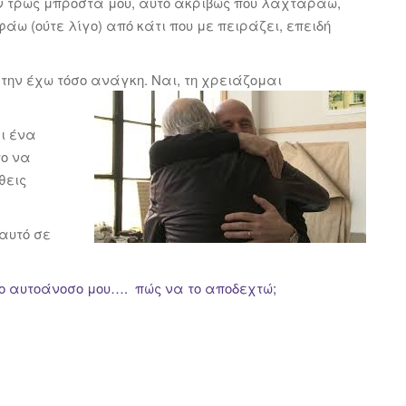
εν τρως μπροστά μου, αυτό ακριβώς που λαχταράω,
άω (ούτε λίγο) από κάτι που με πειράζει, επειδή
ν την έχω τόσο ανάγκη. Ναι, τη χρειάζομαι
αι ένα
το να
θεις
 αυτό σε
το αυτοάνοσο μου…. πώς να το αποδεχτώ;