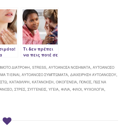
σιμότο!
Τι δεν πρέπει
α
να πεις ποτέ σε
 να
κάποιον που
ω…
πάσχει από
,
,
,
IMOTO ΔΙΑΤΡΟΦΉ
STRESS
ΑΥΤΟΆΝΟΣΑ ΝΟΣΉΜΑΤΑ
ΑΥΤΟΆΝΟΣΟ
αυτοάνοσο
,
,
,
Α ΤΙ ΕΊΝΑΙ
ΑΥΤΟΆΝΟΣΟ ΣΥΜΠΤΏΜΑΤΑ
ΔΙΑΧΕΊΡΗΣΗ ΑΥΤΟΆΝΟΣΟΥ
νόσημα
,
,
,
,
,
ΙΣΤΏ
ΚΑΤΆΘΛΙΨΗ
ΚΑΤΑΝΌΗΣΗ
ΟΙΚΟΓΈΝΕΙΑ
ΠΌΝΟΣ
ΠΩΣ ΝΑ
,
,
,
,
,
,
,
ΟΆΝΟΣΟ
ΣΤΡΕΣ
ΣΥΓΓΕΝΕΊΣ
ΥΓΕΊΑ
ΦΙΛΊΑ
ΦΊΛΟΙ
ΨΥΧΟΛΟΓΊΑ