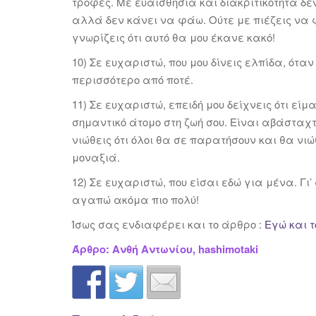
τροφές. Με ευαισθησία και διακριτικότητα δ
αλλά δεν κάνει να φάω. Ούτε με πιέζεις να φ
γνωρίζεις ότι αυτό θα μου έκανε κακό!
10) Σε ευχαριστώ, που μου δίνεις ελπίδα, ότα
περισσότερο από ποτέ.
11) Σε ευχαριστώ, επειδή μου δείχνεις ότι είμ
σημαντικό άτομο στη ζωή σου. Είναι αβάσταχ
νιώθεις ότι όλοι θα σε παρατήσουν και θα νιώ
μοναξιά.
12) Σε ευχαριστώ, που είσαι εδώ για μένα. Γι’
αγαπώ ακόμα πιο πολύ!
Ίσως σας ενδιαφέρει και το άρθρο :
Εγώ και 
Άρθρο: Aνθή Αντωνίου, hashimotaki