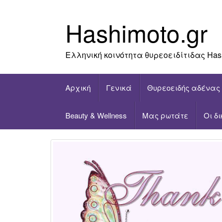
Skip
to
Hashimoto.gr
content
Ελληνική κοινότητα θυρεοειδίτιδας Has
Αρχική
Γενικά
Θυρεοειδής αδένας
Beauty & Wellness
Μας ρωτάτε
Οι δ