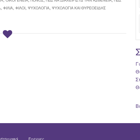
,
,
,
,
Α
ΦΙΛΊΑ
ΦΊΛΟΙ
ΨΥΧΟΛΟΓΊΑ
ΨΥΧΟΛΟΓΊΑ ΚΑΙ ΘΥΡΕΟΕΙΔΉΣ
Γ
Θ
Σ
Θ
Β
στηριακά
Έρευνες