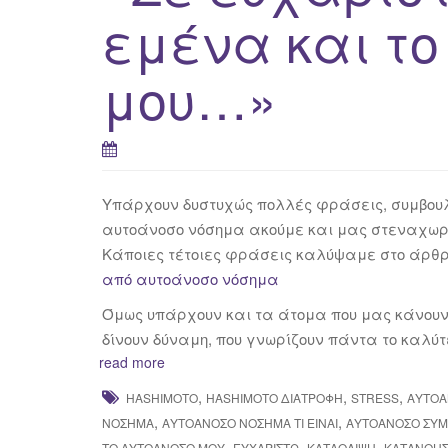
εμένα και τ
μου…»
Υπάρχουν δυστυχώς πολλές φράσεις, συμβουλέ
αυτοάνοσο νόσημα ακούμε και μας στεναχωρ
Κάποιες τέτοιες φράσεις καλύψαμε στο άρθ
από αυτοάνοσο νόσημα
Όμως υπάρχουν και τα άτομα που μας κάνουν 
δίνουν δύναμη, που γνωρίζουν πάντα το καλύτ
read more
,
,
,
HASHIMOTO
HASHIMOTO ΔΙΑΤΡΟΦΉ
STRESS
ΑΥΤΟΆ
,
,
ΝΌΣΗΜΑ
ΑΥΤΟΆΝΟΣΟ ΝΌΣΗΜΑ ΤΙ ΕΊΝΑΙ
ΑΥΤΟΆΝΟΣΟ ΣΥ
,
,
,
ΤΟ ΑΥΤΟΆΝΟΣΟ ΜΟΥ
ΕΥΧΑΡΙΣΤΏ
ΚΑΤΆΘΛΙΨΗ
ΚΑΤΑΝΌΗ