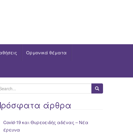
αθήσεις
Ορμονικά θέματα
Πρόσφατα άρθρα
Covid-19 και Θυρεοειδής αδένας – Νέα
έρευνα