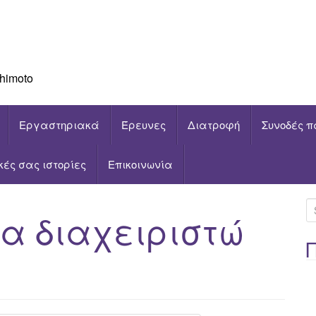
himoto
Εργαστηριακά
Έρευνες
Διατροφή
Συνοδές π
ικές σας ιστορίες
Επικοινωνία
S
να διαχειριστώ
e
a
r
c
h
f