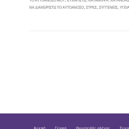
,
,
,
ΝΑ ΔΙΑΧΕΙΡΙΣΤΏ ΤΟ ΑΥΤΟΆΝΟΣΟ
ΣΤΡΕΣ
ΣΥΓΓΕΝΕΊΣ
ΥΓΕΊ
Αρχική
Γενικά
Θυρεοειδής αδένας
Εργα