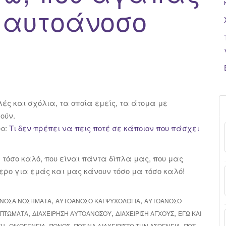
ο αυτοάνοσο
ς και σχόλια, τα οποία εμείς, τα άτομα με
ούν.
ρο:
Τι δεν πρέπει να πεις ποτέ σε κάποιον που πάσχει
τόσο καλό, που είναι πάντα δίπλα μας, που μας
ερο για εμάς και μας κάνουν τόσο μα τόσο καλό!
,
,
ΝΟΣΑ ΝΟΣΉΜΑΤΑ
ΑΥΤΟΆΝΟΣΟ ΚΑΙ ΨΥΧΟΛΟΓΊΑ
ΑΥΤΟΆΝΟΣΟ
,
,
,
ΜΠΤΏΜΑΤΑ
ΔΙΑΧΕΊΡΗΣΗ ΑΥΤΟΆΝΟΣΟΥ
ΔΙΑΧΕΊΡΙΣΗ ΆΓΧΟΥΣ
ΕΓΏ ΚΑΙ
,
,
,
,
ΣΗ
ΟΙΚΟΓΈΝΕΙΑ
ΠΌΝΟΣ
ΠΩΣ ΝΑ ΔΙΑΧΕΙΡΙΣΤΏ ΤΗΝ ΑΣΘΈΝΕΙΑ
ΠΩΣ