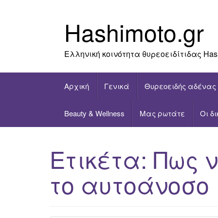
Skip
to
Hashimoto.gr
content
Ελληνική κοινότητα θυρεοειδίτιδας Has
Αρχική
Γενικά
Θυρεοειδής αδένας
Beauty & Wellness
Μας ρωτάτε
Οι δ
Ετικέτα:
Πως 
το αυτοάνοσο