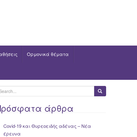
αθήσεις
Ορμονικά θέματα
Πρόσφατα άρθρα
Covid-19 και Θυρεοειδής αδένας – Νέα
έρευνα