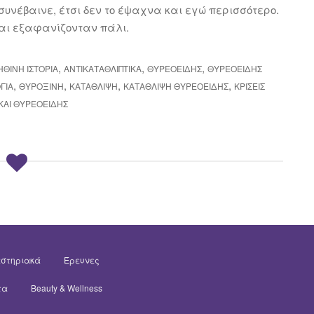
 συνέβαινε, έτσι δεν το έψαχνα και εγώ περισσότερο.
και εξαφανίζονταν πάλι.
,
,
,
ΗΘΙΝΉ ΙΣΤΟΡΊΑ
ΑΝΤΙΚΑΤΑΘΛΙΠΤΙΚΆ
ΘΥΡΕΟΕΙΔΉΣ
ΘΥΡΕΟΕΙΔΉΣ
,
,
,
,
ΓΊΑ
ΘΥΡΟΞΊΝΗ
ΚΑΤΆΘΛΙΨΗ
ΚΑΤΆΘΛΙΨΗ ΘΥΡΕΟΕΙΔΉΣ
ΚΡΊΣΕΙΣ
ΚΑΙ ΘΥΡΕΟΕΙΔΉΣ
στηριακά
Έρευνες
τα
Beauty & Wellness