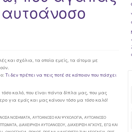
ο αυτοάνοσο
ς και σχόλια, τα οποία εμείς, τα άτομα με
ούν.
ρο:
Τι δεν πρέπει να πεις ποτέ σε κάποιον που πάσχει
τόσο καλό, που είναι πάντα δίπλα μας, που μας
ερο για εμάς και μας κάνουν τόσο μα τόσο καλό!
,
,
ΝΟΣΑ ΝΟΣΉΜΑΤΑ
ΑΥΤΟΆΝΟΣΟ ΚΑΙ ΨΥΧΟΛΟΓΊΑ
ΑΥΤΟΆΝΟΣΟ
,
,
,
ΜΠΤΏΜΑΤΑ
ΔΙΑΧΕΊΡΗΣΗ ΑΥΤΟΆΝΟΣΟΥ
ΔΙΑΧΕΊΡΙΣΗ ΆΓΧΟΥΣ
ΕΓΏ ΚΑΙ
,
,
,
,
ΣΗ
ΟΙΚΟΓΈΝΕΙΑ
ΠΌΝΟΣ
ΠΩΣ ΝΑ ΔΙΑΧΕΙΡΙΣΤΏ ΤΗΝ ΑΣΘΈΝΕΙΑ
ΠΩΣ