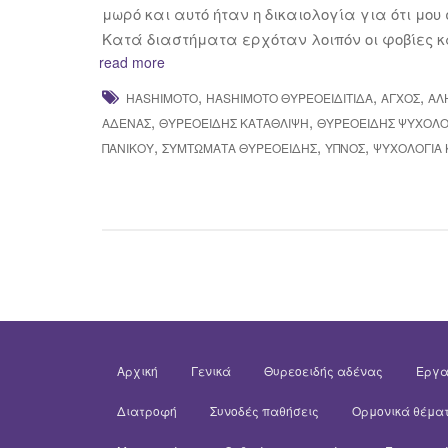
μωρό και αυτό ήταν η δικαιολογία για ότι μου
Κατά διαστήματα ερχόταν λοιπόν οι φοβίες 
read more
,
,
,
HASHIMOTO
HASHIMOTO ΘΥΡΕΟΕΙΔΊΤΙΔΑ
ΆΓΧΟΣ
ΑΛ
,
,
ΑΔΈΝΑΣ
ΘΥΡΕΟΕΙΔΉΣ ΚΑΤΆΘΛΙΨΗ
ΘΥΡΕΟΕΙΔΉΣ ΨΥΧΟΛΟ
,
,
,
ΠΑΝΙΚΟΎ
ΣΥΜΤΏΜΑΤΑ ΘΥΡΕΟΕΙΔΉΣ
ΎΠΝΟΣ
ΨΥΧΟΛΟΓΊΑ 
Αρχική
Γενικά
Θυρεοειδής αδένας
Εργα
Διατροφή
Συνοδές παθήσεις
Ορμονικά θέμα