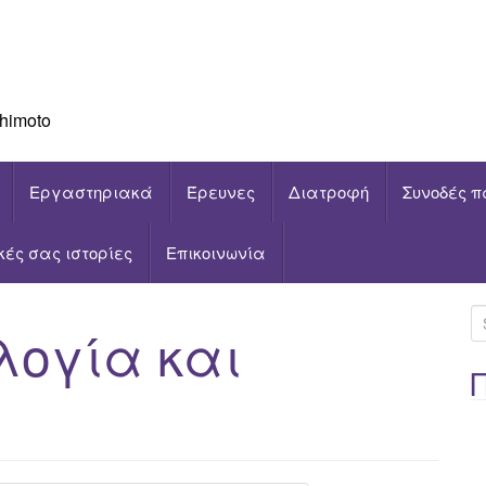
himoto
Εργαστηριακά
Έρευνες
Διατροφή
Συνοδές π
ικές σας ιστορίες
Επικοινωνία
S
λογία και
e
a
r
c
h
f