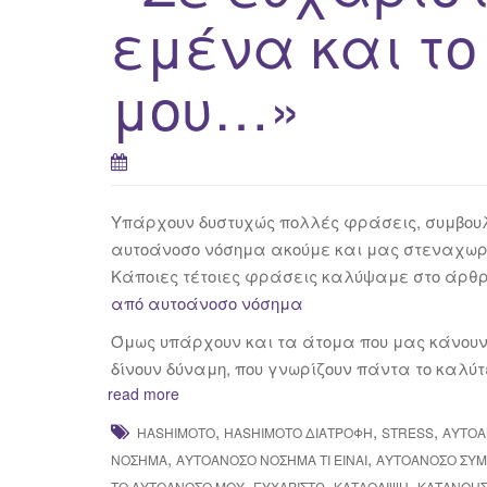
εμένα και τ
μου…»
Υπάρχουν δυστυχώς πολλές φράσεις, συμβουλέ
αυτοάνοσο νόσημα ακούμε και μας στεναχωρ
Κάποιες τέτοιες φράσεις καλύψαμε στο άρθ
από αυτοάνοσο νόσημα
Όμως υπάρχουν και τα άτομα που μας κάνουν 
δίνουν δύναμη, που γνωρίζουν πάντα το καλύτ
read more
,
,
,
HASHIMOTO
HASHIMOTO ΔΙΑΤΡΟΦΉ
STRESS
ΑΥΤΟΆ
,
,
ΝΌΣΗΜΑ
ΑΥΤΟΆΝΟΣΟ ΝΌΣΗΜΑ ΤΙ ΕΊΝΑΙ
ΑΥΤΟΆΝΟΣΟ ΣΥ
,
,
,
ΤΟ ΑΥΤΟΆΝΟΣΟ ΜΟΥ
ΕΥΧΑΡΙΣΤΏ
ΚΑΤΆΘΛΙΨΗ
ΚΑΤΑΝΌΗ