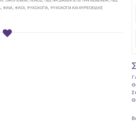
,
,
,
,
Α
ΦΙΛΊΑ
ΦΊΛΟΙ
ΨΥΧΟΛΟΓΊΑ
ΨΥΧΟΛΟΓΊΑ ΚΑΙ ΘΥΡΕΟΕΙΔΉΣ
Γ
Θ
Σ
Θ
Β