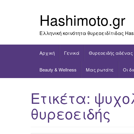
Skip
to
Hashimoto.gr
content
Ελληνική κοινότητα θυρεοειδίτιδας Has
Αρχική
Γενικά
Θυρεοειδής αδένας
Beauty & Wellness
Μας ρωτάτε
Οι δ
Ετικέτα:
ψυχο
θυρεοειδής