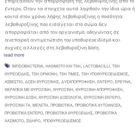
επηρεάσουν την απορρόφηση της λεβοθυροξίνης από το
έντερο. Όταν τα στοιχεία αυτά ληφθούν την ίδια ώρα ή
κοντά στον χρόνο λήψης λεβοθυροξίνης η ποσότητα
λεβοθυροξίνης που εισάγεται στο σώμα δεν
απορροφάται από τον οργανισμό, οδηγώντας σε
ανεπαρκή αντιμετώπιση του υποθυρεοειδισμό και
συχνές αλλαγές στη λεβοθυροξίνη δόση.
read more
,
,
,
BIFIDOBACTERIA
HASIMOTO ΚΑΙ TSH
LACTOBACILLI
TSH
,
,
,
,
ΘΥΡΕΟΕΙΔΉΣ
TSH ΟΡΜΌΝΗ
TSH ΤΙΜΈΣ
TSH ΥΠΟΘΥΡΕΟΕΙΔΙΣΜΌΣ
,
,
,
,
,
ΑΣΒΈΣΤΙΟ
ΔΌΣΗ ΘΥΡΟΞΊΝΗΣ
ΔΥΣΑΠΟΡΡΌΦΗΣΗ
ΈΝΤΕΡΟ
ΈΡΕΥΝΑ
,
,
,
ΘΕΡΑΠΕΊΑ ΜΕ ΘΥΡΟΞΊΝΗ
ΘΥΡΟΞΊΝΗ
ΘΥΡΟΞΊΝΗ ΑΠΟΡΡΌΦΗΣΗ
,
,
,
ΘΥΡΟΞΊΝΗ ΔΌΣΗ
ΘΥΡΟΞΊΝΗ ΔΟΣΟΛΟΓΊΑ
ΘΥΡΟΞΊΝΗ ΈΝΤΕΡΟ
,
,
,
,
ΘΥΡΟΞΊΝΗ Τ4
ΜΕΛΈΤΗ
ΠΡΟΒΙΟΤΙΚΆ
ΠΡΟΒΙΟΤΙΚΆ ΑΥΤΟΆΝΟΣΑ
,
,
ΠΡΟΒΙΟΤΙΚΆ ΈΝΤΕΡΟ
ΠΡΟΒΙΟΤΙΚΆ ΘΥΡΕΟΕΙΔΉΣ
ΠΡΟΒΙΟΤΙΚΆ
,
,
ΧΑΣΙΜΌΤΟ
ΣΊΔΗΡΟ
ΥΠΟΘΥΡΕΟΕΙΔΙΣΜΌΣ