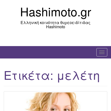
Skip
Hashimoto.gr
to
content
Ελληνική κοινότητα θυρεοειδίτιδας
Hashimoto
T
o
g
Ετικέτα:
μελέτη
g
l
e
n
a
v
i