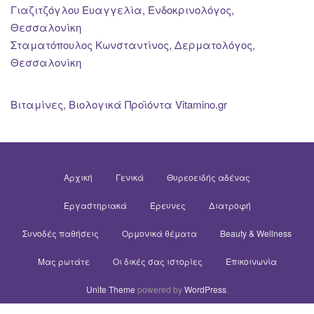
Γιαζιτζόγλου Ευαγγελία, Ενδοκρινολόγος,
Θεσσαλονίκη
Σταματόπουλος Κωνσταντίνος, Δερματολόγος,
Θεσσαλονίκη
Βιταμίνες, Βιολογικά Προϊόντα Vitamino.gr
Αρχική
Γενικά
Θυρεοειδής αδένας
Εργαστηριακά
Έρευνες
Διατροφή
Συνοδές παθήσεις
Ορμονικά θέματα
Beauty & Wellness
Μας ρωτάτε
Οι δικές σας ιστορίες
Επικοινωνία
Unite Theme
powered by
WordPress
.