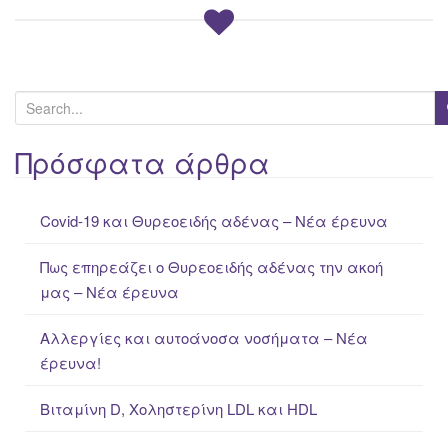
S
e
a
Πρόσφατα άρθρα
r
c
Covid-19 και Θυρεοειδής αδένας – Νέα έρευνα
h
f
Πως επηρεάζει ο Θυρεοειδής αδένας την ακοή
o
μας – Νέα έρευνα
r
:
Αλλεργίες και αυτοάνοσα νοσήματα – Νέα
έρευνα!
Βιταμίνη D, Χοληστερίνη LDL και HDL