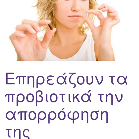
g
a
t
i
o
n
Επηρεάζουν τα
προβιοτικά την
απορρόφηση
της