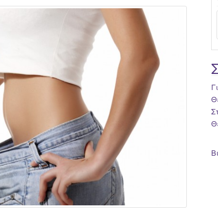
Γ
Θ
Σ
Θ
Β