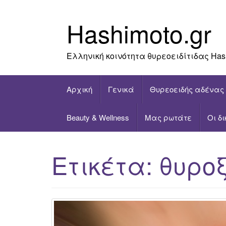
Skip
to
Hashimoto.gr
content
Ελληνική κοινότητα θυρεοειδίτιδας Has
Αρχική
Γενικά
Θυρεοειδής αδένας
Beauty & Wellness
Μας ρωτάτε
Οι δ
Ετικέτα:
θυροξ