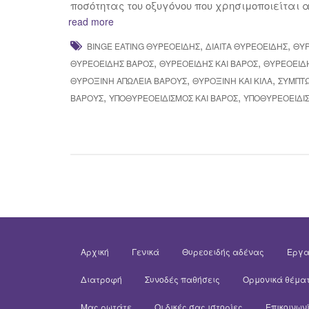
ποσότητας του οξυγόνου που χρησιμοποιείται
read more
,
,
BINGE EATING ΘΥΡΕΟΕΙΔΉΣ
ΔΙΑΙΤΑ ΘΥΡΕΟΕΙΔΗΣ
ΘΥΡ
,
,
ΘΥΡΕΟΕΙΔΉΣ ΒΆΡΟΣ
ΘΥΡΕΟΕΙΔΉΣ ΚΑΙ ΒΆΡΟΣ
ΘΥΡΕΟΕΙΔΉ
,
,
ΘΥΡΟΞΊΝΗ ΑΠΏΛΕΙΑ ΒΆΡΟΥΣ
ΘΥΡΟΞΊΝΗ ΚΑΙ ΚΙΛΆ
ΣΥΜΠΤ
,
,
ΒΆΡΟΥΣ
ΥΠΟΘΥΡΕΟΕΙΔΙΣΜΌΣ ΚΑΙ ΒΆΡΟΣ
ΥΠΟΘΥΡΕΟΕΙΔΙΣ
Αρχική
Γενικά
Θυρεοειδής αδένας
Εργα
Διατροφή
Συνοδές παθήσεις
Ορμονικά θέμα
Μας ρωτάτε
Οι δικές σας ιστορίες
Επικοινων