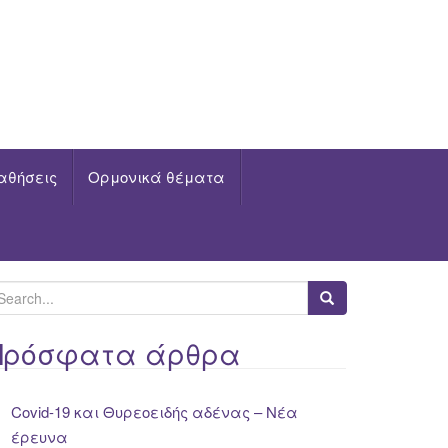
αθήσεις
Ορμονικά θέματα
Πρόσφατα άρθρα
Covid-19 και Θυρεοειδής αδένας – Νέα
έρευνα