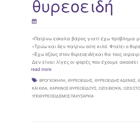
θυρεοειδή
«Παίρνω εύκολα βάρος γιατί έχω πρόβλημα με
«Τρώω και δεν παίρνω ούτε κιλό. Φταίει ο θυρε
«Έχω όζους στον θυρεοειδή και θα τους αφαιρ
Δεν είναι λίγες οι φορές που έχουμε ακούσε
read more
,
,
,
ΒΡΟΓΧΟΚΉΛΗ
ΘΥΡΕΟΕΙΔΉΣ
ΘΥΡΕΟΕΙΔΉΣ ΑΔΈΝΑΣ
,
,
,
ΚΑΙ ΚΙΛΆ
ΚΑΡΚΊΝΟΣ ΘΥΡΕΟΕΙΔΟΎΣ
ΌΖΟΙ ΒΙΟΨΊΑ
ΌΖΟΙ ΣΤ
ΥΠΟΘΥΡΕΟΕΙΔΙΣΜΌΣ ΠΑΧΥΣΑΡΚΊΑ