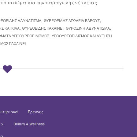
 από το σώμα για την παραγωγή ενέργειας.
,
,
ΕΟΕΙΔΉΣ ΑΔΥΝΑΤΙΣΜΑ
ΘΥΡΕΟΕΙΔΉΣ ΑΠΏΛΕΙΑ ΒΆΡΟΥΣ
,
,
,
Σ ΚΑΙ ΚΙΛΆ
ΘΥΡΕΟΕΙΔΗΣ ΠΑΧΑΙΝΕΙ
ΘΥΡΟΞΊΝΗ ΑΔΥΝΆΤΙΣΜΑ
,
ΏΜΑΤΑ ΥΠΟΘΥΡΕΟΕΙΔΙΣΜΌΣ
ΥΠΟΘΥΡΕΟΕΙΔΙΣΜΌΣ ΚΑΙ ΑΎΞΗΣΗ
ΜΟΣ ΠΑΧΑΙΝΕΙ
στηριακά
Έρευνες
τα
Beauty & Wellness
ία