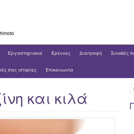
himoto
Εργαστηριακά
Έρευνες
Διατροφή
Συνοδές π
ικές σας ιστορίες
Επικοινωνία
S
ίνη και κιλά
e
a
r
c
h
f