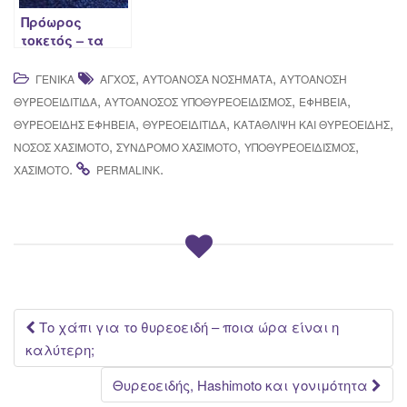
Πρόωρος
τοκετός – τα
αίτια και η
σχέση του με το
,
,
ΓΕΝΙΚΆ
ΆΓΧΟΣ
ΑΥΤΟΆΝΟΣΑ ΝΟΣΉΜΑΤΑ
ΑΥΤΟΆΝΟΣΗ
θυρεοειδή
,
,
,
ΘΥΡΕΟΕΙΔΊΤΙΔΑ
ΑΥΤΟΆΝΟΣΟΣ ΥΠΟΘΥΡΕΟΕΙΔΙΣΜΌΣ
ΕΦΗΒΕΊΑ
,
,
,
ΘΥΡΕΟΕΙΔΉΣ ΕΦΗΒΕΊΑ
ΘΥΡΕΟΕΙΔΊΤΙΔΑ
ΚΑΤΆΘΛΙΨΗ ΚΑΙ ΘΥΡΕΟΕΙΔΉΣ
,
,
,
ΝΌΣΟΣ ΧΑΣΙΜΌΤΟ
ΣΎΝΔΡΟΜΟ ΧΑΣΙΜΌΤΟ
ΥΠΟΘΥΡΕΟΕΙΔΙΣΜΌΣ
.
.
ΧΑΣΙΜΌΤΟ
PERMALINK
Post
Το χάπι για το θυρεοειδή – ποια ώρα είναι η
καλύτερη;
navigation
Θυρεοειδής, Hashimoto και γονιμότητα