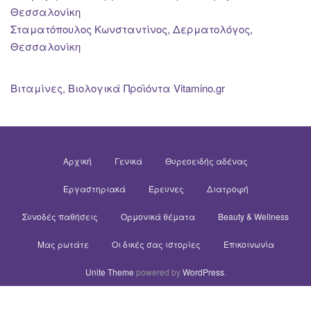
Θεσσαλονίκη
Σταματόπουλος Κωνσταντίνος, Δερματολόγος,
Θεσσαλονίκη
Βιταμίνες, Βιολογικά Προϊόντα Vitamino.gr
Αρχική
Γενικά
Θυρεοειδής αδένας
Εργαστηριακά
Έρευνες
Διατροφή
Συνοδές παθήσεις
Ορμονικά θέματα
Beauty & Wellness
Μας ρωτάτε
Οι δικές σας ιστορίες
Επικοινωνία
Unite Theme
powered by
WordPress
.