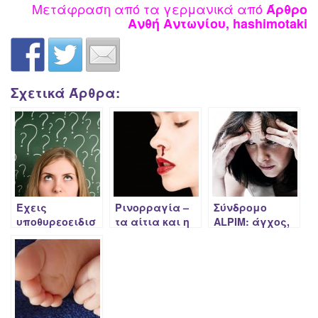
Μετάφραση από τα γερμανικά από
Άρθρο
Ανθή Αντωνίου, h
ashimotaki
Σχετικά Άρθρα:
Έχεις
Ρινορραγία –
Σύνδρομο
υποθυρεοειδισ
τα αίτια και η
ALPIM: άγχος,
μό, Χασιμότο ή
σχέση της με
κόπωση,
και τα δύο;
τον θυρεοειδή
χρόνιος πόνος
αδένα
και αυτοάνοσα
νοσήματα