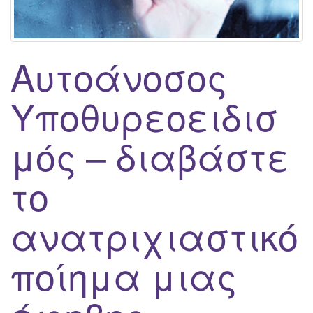
g
a
t
Αυτοάνοσος
i
o
Υποθυρεοειδισ
n
μός – διαβάστε
το
ανατριχιαστικό
ποίημα μιας