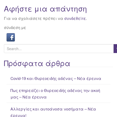
Αφήστε μια απάντηση
Για να σχολιάσετε πρέπει να
συνδεθείτε
.
σύνδεση με
S
e
a
Πρόσφατα άρθρα
r
c
Covid-19 και Θυρεοειδής αδένας – Νέα έρευνα
h
f
Πως επηρεάζει ο Θυρεοειδής αδένας την ακοή
o
μας – Νέα έρευνα
r
:
Αλλεργίες και αυτοάνοσα νοσήματα – Νέα
έρευνα!