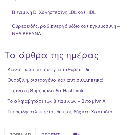
Βιταμίνη D, Χοληστερίνη LDL και HDL
Θυρεοειδής, ραδιενεργό ιώδιο και εγκυμοσύνη –
ΝΕΑ ΈΡΕΥΝΑ
Τα άρθρα της ημέρας
Κάντε τώρα το τεστ για το θυρεοειδή!
Θυροξίνη, οιστρογόνα και αντισυλληπτικά
Τι είναι η Θυρεοειδίτιδα Hashimoto;
Το αλφαβητάρι των βιταμινών – Βιταμίνη Α!
Γυροειδής αλωπεκία, θυρεοειδής και Χασιμότο
POPULAR
RECENT