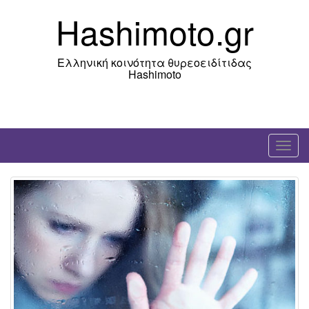
Skip
Hashimoto.gr
to
content
Ελληνική κοινότητα θυρεοειδίτιδας
Hashimoto
T
o
g
g
l
e
n
a
v
i