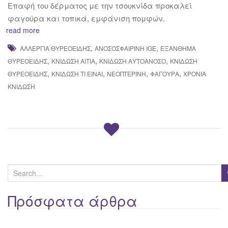
Επαφή του δέρματος με την τσουκνίδα προκαλεί
φαγούρα και τοπικά, εμφάνιση πομφών.
read more
,
,
ΑΛΛΕΡΓΊΑ ΘΥΡΕΟΕΙΔΉΣ
ΑΝΟΣΟΣΦΑΙΡΊΝΗ IGE
ΕΞΆΝΘΗΜΑ
,
,
,
ΘΥΡΕΟΕΙΔΉΣ
ΚΝΊΔΩΣΗ ΑΊΤΙΑ
ΚΝΊΔΩΣΗ ΑΥΤΟΆΝΟΣΟ
ΚΝΊΔΩΣΗ
,
,
,
,
ΘΥΡΕΟΕΙΔΉΣ
ΚΝΊΔΩΣΗ ΤΙ ΕΊΝΑΙ
ΝΕΟΠΤΕΡΊΝΗ
ΦΑΓΟΎΡΑ
ΧΡΌΝΙΑ
ΚΝΊΔΩΣΗ
S
e
a
Πρόσφατα άρθρα
r
c