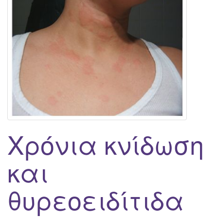
g
a
t
i
o
n
Χρόνια κνίδωση
και
θυρεοειδίτιδα