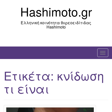
Skip
Hashimoto.gr
to
content
Ελληνική κοινότητα θυρεοειδίτιδας
Hashimoto
T
o
g
Ετικέτα:
κνίδωση
g
l
τι είναι
e
n
a
v
i