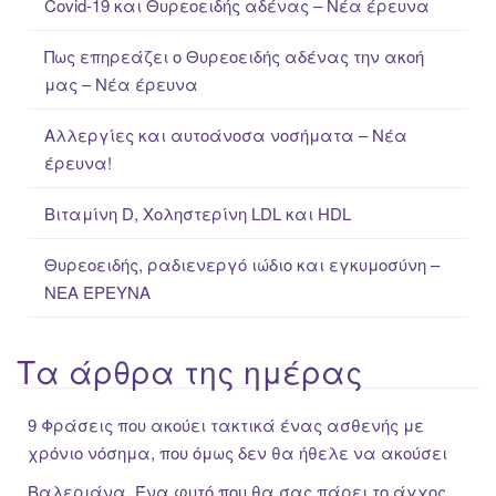
Covid-19 και Θυρεοειδής αδένας – Νέα έρευνα
h
f
Πως επηρεάζει ο Θυρεοειδής αδένας την ακοή
o
μας – Νέα έρευνα
r
:
Αλλεργίες και αυτοάνοσα νοσήματα – Νέα
έρευνα!
Βιταμίνη D, Χοληστερίνη LDL και HDL
Θυρεοειδής, ραδιενεργό ιώδιο και εγκυμοσύνη –
ΝΕΑ ΈΡΕΥΝΑ
Τα άρθρα της ημέρας
9 Φράσεις που ακούει τακτικά ένας ασθενής με
χρόνιο νόσημα, που όμως δεν θα ήθελε να ακούσει
Βαλεριάνα. Ένα φυτό που θα σας πάρει το άγχος…