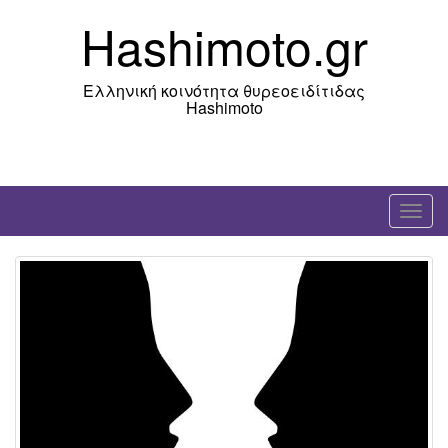
Skip
Hashimoto.gr
to
content
Ελληνική κοινότητα θυρεοειδίτιδας
Hashimoto
T
o
g
g
l
e
n
a
v
i