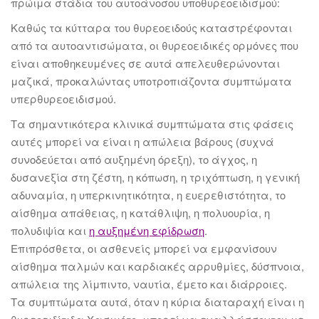
πρώιμα στάδια του αυτοάνοσου υποθυρεοειδισμού:
Καθώς τα κύτταρα του θυρεοειδούς καταστρέφονται
από τα αυτοαντισώματα, οι θυρεοειδικές ορμόνες που
είναι αποθηκευμένες σε αυτά απελευθερώνονται
μαζικά, προκαλώντας υποτροπιάζοντα συμπτώματα
υπερθυρεοειδισμού.
Τα σημαντικότερα κλινικά συμπτώματα στις φάσεις
αυτές μπορεί να είναι η απώλεια βάρους (συχνά
συνοδεύεται από αυξημένη όρεξη), το άγχος, η
δυσανεξία στη ζέστη, η κόπωση, η τριχόπτωση, η γενική
αδυναμία, η υπερκινητικότητα, η ευερεθιστότητα, το
αίσθημα απάθειας, η κατάθλιψη, η πολυουρία, η
πολυδιψία και
η αυξημένη εφίδρωση
.
Επιπρόσθετα, οι ασθενείς μπορεί να εμφανίσουν
αίσθημα παλμών και καρδιακές αρρυθμίες, δύσπνοια,
απώλεια της λίμπιντο, ναυτία, έμετο και διάρροιες.
Τα συμπτώματα αυτά, όταν η κύρια διαταραχή είναι η