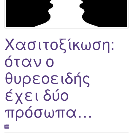
g
a
t
i
o
Χασιτοξίκωση:
n
όταν ο
θυρεοειδής
έχει δύο
πρόσωπα…