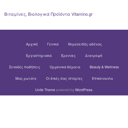
Βιταμίνες, Βιολογικά Προϊόντα Vitamino.gr
Αρχική
Γενικά
Θυρεοειδής αδένας
Εργαστηριακά
Έρευνες
Διατροφή
Συνοδές παθήσεις
Ορμονικά θέματα
Beauty & Wellness
Μας ρωτάτε
Οι δικές σας ιστορίες
Επικοινωνία
Unite Theme
powered by
WordPress
.