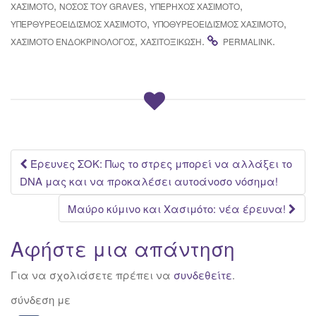
Υπερθυρεοειδι
,
,
,
ΧΑΣΙΜΟΤΟ
ΝΌΣΟΣ ΤΟΥ GRAVES
ΥΠΈΡΗΧΟΣ ΧΑΣΙΜΌΤΟ
σμού;
,
,
ΥΠΕΡΘΥΡΕΟΕΙΔΙΣΜΌΣ ΧΑΣΙΜΌΤΟ
ΥΠΟΘΥΡΕΟΕΙΔΙΣΜΌΣ ΧΑΣΙΜΌΤΟ
,
.
.
ΧΑΣΙΜΌΤΟ ΕΝΔΟΚΡΙΝΟΛΌΓΟΣ
ΧΑΣΙΤΟΞΊΚΩΣΗ
PERMALINK
Post
Έρευνες ΣΟΚ: Πως το στρες μπορεί να αλλάξει το
DNA μας και να προκαλέσει αυτοάνοσο νόσημα!
navigation
Μαύρο κύμινο και Χασιμότο: νέα έρευνα!
Αφήστε μια απάντηση
Για να σχολιάσετε πρέπει να
συνδεθείτε
.
σύνδεση με