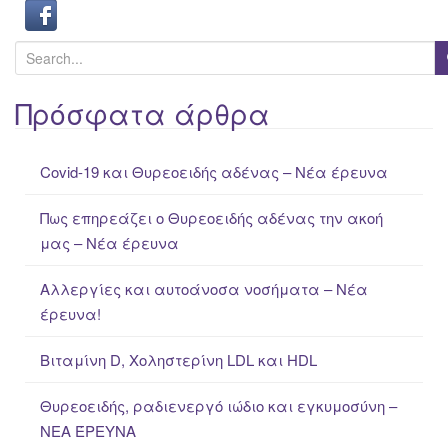
S
e
a
Πρόσφατα άρθρα
r
c
Covid-19 και Θυρεοειδής αδένας – Νέα έρευνα
h
f
Πως επηρεάζει ο Θυρεοειδής αδένας την ακοή
o
μας – Νέα έρευνα
r
:
Αλλεργίες και αυτοάνοσα νοσήματα – Νέα
έρευνα!
Βιταμίνη D, Χοληστερίνη LDL και HDL
Θυρεοειδής, ραδιενεργό ιώδιο και εγκυμοσύνη –
ΝΕΑ ΈΡΕΥΝΑ