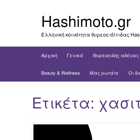
Skip
to
Hashimoto.gr
content
Ελληνική κοινότητα θυρεοειδίτιδας Has
Αρχική
Γενικά
Θυρεοειδής αδένας
Beauty & Wellness
Μας ρωτάτε
Οι δ
Ετικέτα:
χασι