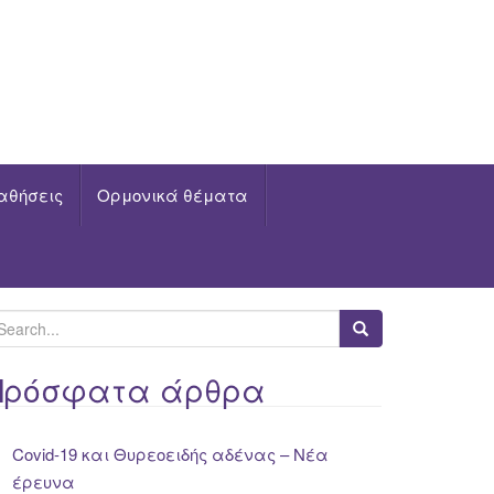
αθήσεις
Ορμονικά θέματα
Πρόσφατα άρθρα
Covid-19 και Θυρεοειδής αδένας – Νέα
έρευνα