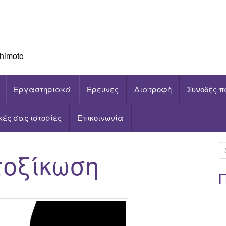
himoto
Εργαστηριακά
Έρευνες
Διατροφή
Συνοδές π
ικές σας ιστορίες
Επικοινωνία
S
τοξίκωση
e
a
r
c
h
f