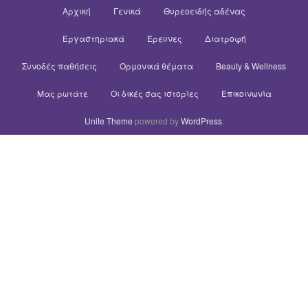
Αρχική
Γενικά
Θυρεοειδής αδένας
Εργαστηριακά
Έρευνες
Διατροφή
Συνοδές παθήσεις
Ορμονικά θέματα
Beauty & Wellness
Μας ρωτάτε
Οι δικές σας ιστορίες
Επικοινωνία
Unite Theme
powered by
WordPress
.