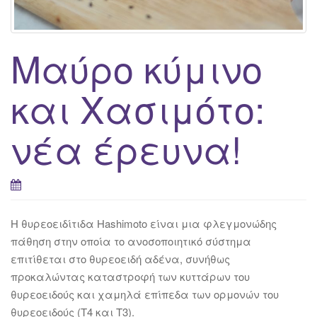
g
a
t
Μαύρο κύμινο
i
o
και Χασιμότο:
n
νέα έρευνα!
Η θυρεοειδίτιδα Hashimoto είναι μια φλεγμονώδης
πάθηση στην οποία το ανοσοποιητικό σύστημα
επιτίθεται στο θυρεοειδή αδένα, συνήθως
προκαλώντας καταστροφή των κυττάρων του
θυρεοειδούς και χαμηλά επίπεδα των ορμονών του
θυρεοειδούς (Τ4 και Τ3).