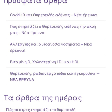
Πρόσφατα άρθρα
r
c
Covid-19 και Θυρεοειδής αδένας – Νέα έρευνα
h
f
Πως επηρεάζει ο Θυρεοειδής αδένας την ακοή
o
μας – Νέα έρευνα
r
:
Αλλεργίες και αυτοάνοσα νοσήματα – Νέα
έρευνα!
Βιταμίνη D, Χοληστερίνη LDL και HDL
Θυρεοειδής, ραδιενεργό ιώδιο και εγκυμοσύνη –
ΝΕΑ ΈΡΕΥΝΑ
Τα άρθρα της ημέρας
Πώς το στρες επηρεάζει το θυρεοειδή