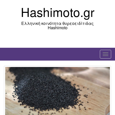
Skip
Hashimoto.gr
to
content
Ελληνική κοινότητα θυρεοειδίτιδας
Hashimoto
T
o
g
g
l
e
n
a
v
i