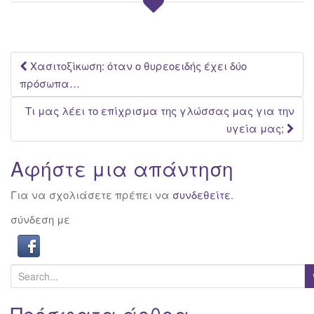
Post
Χασιτοξίκωση: όταν ο θυρεοειδής έχει δύο
πρόσωπα…
navigation
Τι μας λέει το επίχρισμα της γλώσσας μας για την
υγεία μας;
Αφήστε μια απάντηση
Για να σχολιάσετε πρέπει να
συνδεθείτε
.
σύνδεση με
S
e
a