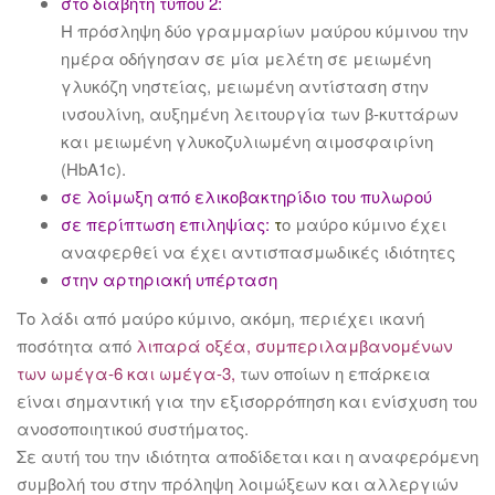
στο διαβήτη τύπου 2:
Η πρόσληψη δύο γραμμαρίων μαύρου κύμινου την
ημέρα οδήγησαν σε μία μελέτη σε μειωμένη
γλυκόζη νηστείας, μειωμένη αντίσταση στην
ινσουλίνη, αυξημένη λειτουργία των β-κυττάρων
και μειωμένη γλυκοζυλιωμένη αιμοσφαιρίνη
(HbA1c).
σε λοίμωξη από ελικοβακτηρίδιο του πυλωρού
σε περίπτωση επιληψίας:
τ
ο μαύρο κύμινο έχει
αναφερθεί να έχει αντισπασμωδικές ιδιότητες
στην αρτηριακή υπέρταση
Το λάδι από μαύρο κύμινο, ακόμη, περιέχει ικανή
ποσότητα από
λιπαρά οξέα, συμπεριλαμβανομένων
των ωμέγα-6 και ωμέγα-3,
των οποίων η επάρκεια
είναι σημαντική για την εξισορρόπηση και ενίσχυση του
ανοσοποιητικού συστήματος.
Σε αυτή του την ιδιότητα αποδίδεται και η αναφερόμενη
συμβολή του στην πρόληψη λοιμώξεων και αλλεργιών