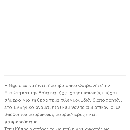
Η Nigella sativa είναι ένα φυτό που φυτρώνει στην
Ευρώπη και την Ασία και έχει χρησιμοποιηθεί μέχρι
σήμερα για τη θεραπεία φλεγμονωδών διαταραχών.
Στα Ελληνικά ονομάζεται κύμινον το αιθιοπικόν, οι δε
σπόροι του μαυροκούκι, μαυρόσπορος ή και
μαυροσούσαμο.
Στην Κύπρο ο σπόρος του φυτού είναι γνωστός ως