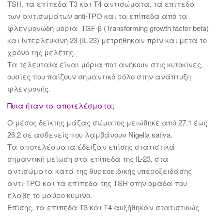
TSH, τα επίπεδα T3 και T4 αντισώματα, τα επίπεδα
των αντισωμάτων anti-TPO και τα επίπεδα από τα
φλεγμονώδη μόρια TGF-β (Transforming growth factor beta)
και Ιντερλευκίνη 23 (IL-23) μετρήθηκαν πριν και μετά το
χρόνο της μελέτης.
Τα τελευταία είναι μόρια ποτ ανήκουν στις κυτοκίνες,
ουσίες που παίζουν σημαντικό ρόλο στην ανάπτυξη
φλεγμονής.
Ποια ήταν τα αποτελέσματα;
Ο μέσος δείκτης μάζας σώματος μειώθηκε από 27,1 έως
26,2 σε ασθενείς που λαμβάνουν Nigella sativa.
Τα αποτελέσματα έδειξαν επίσης στατιστικά
σημαντική μείωση στα επίπεδα της IL-23, στα
αντισώματα κατά της θυρεοειδικής υπεροξειδάσης
αντι-ΤΡΟ και τα επίπεδα της TSH στην ομάδα που
έλαβε το μαύρο κύμινο.
Επίσης, τα επίπεδα Τ3 και Τ4 αυξήθηκαν στατιστικώς