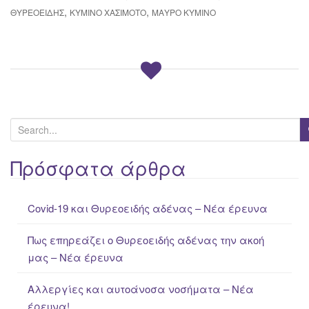
,
,
ΘΥΡΕΟΕΙΔΉΣ
ΚΎΜΙΝΟ ΧΑΣΙΜΌΤΟ
ΜΑΎΡΟ ΚΎΜΙΝΟ
S
e
a
Πρόσφατα άρθρα
r
c
Covid-19 και Θυρεοειδής αδένας – Νέα έρευνα
h
f
Πως επηρεάζει ο Θυρεοειδής αδένας την ακοή
o
μας – Νέα έρευνα
r
:
Αλλεργίες και αυτοάνοσα νοσήματα – Νέα
έρευνα!