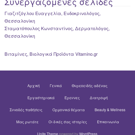
Συνεργαζόμενες σελίδες
Γιαζιτζόγλου Ευαγγελία, Ενδοκρινολόγος,
Θεσσαλονίκη
Σταματόπουλος Κωνσταντίνος, Δερματολόγος,
Θεσσαλονίκη
Βιταμίνες, Βιολογικά Προϊόντα Vitamino.gr
Αρχική
Γενικά
Θυρεοειδής αδένας
Εργαστηριακά
Έρευνες
Διατροφή
Συνοδές παθήσεις
Ορμονικά θέματα
Beauty & Wellness
Μας ρωτάτε
Οι δικές σας ιστορίες
Επικοινωνία
Unite Theme
powered by
WordPress
.