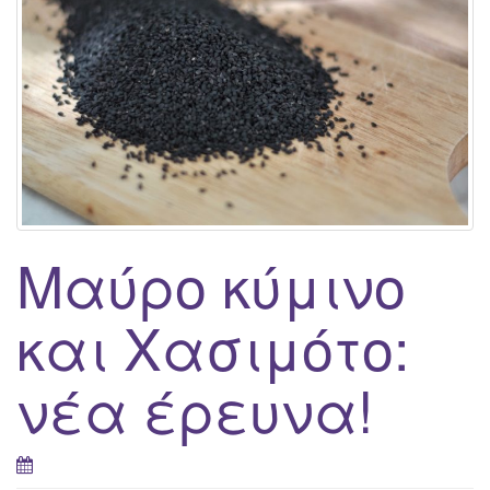
g
a
t
i
o
n
Μαύρο κύμινο
και Χασιμότο:
νέα έρευνα!