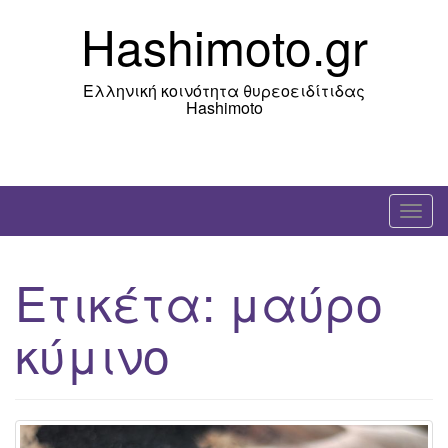
Skip
Hashimoto.gr
to
content
Ελληνική κοινότητα θυρεοειδίτιδας
Hashimoto
T
o
g
Ετικέτα:
μαύρο
g
l
κύμινο
e
n
a
v
i