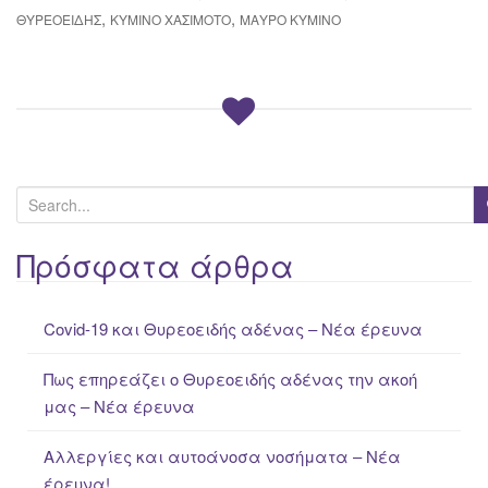
,
,
ΘΥΡΕΟΕΙΔΉΣ
ΚΎΜΙΝΟ ΧΑΣΙΜΌΤΟ
ΜΑΎΡΟ ΚΎΜΙΝΟ
S
e
a
Πρόσφατα άρθρα
r
c
Covid-19 και Θυρεοειδής αδένας – Νέα έρευνα
h
f
Πως επηρεάζει ο Θυρεοειδής αδένας την ακοή
o
μας – Νέα έρευνα
r
:
Αλλεργίες και αυτοάνοσα νοσήματα – Νέα
έρευνα!