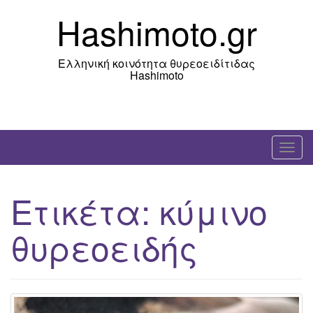
Skip
Hashimoto.gr
to
content
Ελληνική κοινότητα θυρεοειδίτιδας
Hashimoto
T
o
g
Ετικέτα:
κύμινο
g
l
θυρεοειδής
e
n
a
v
i