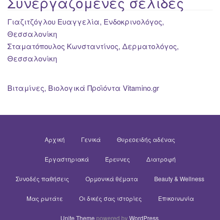
Συνεργαζόμενες σελίδες
Γιαζιτζόγλου Ευαγγελία, Ενδοκρινολόγος,
Θεσσαλονίκη
Σταματόπουλος Κωνσταντίνος, Δερματολόγος,
Θεσσαλονίκη
Βιταμίνες, Βιολογικά Προϊόντα Vitamino.gr
Αρχική
Γενικά
Θυρεοειδής αδένας
Εργαστηριακά
Έρευνες
Διατροφή
Συνοδές παθήσεις
Ορμονικά θέματα
Beauty & Wellness
Μας ρωτάτε
Οι δικές σας ιστορίες
Επικοινωνία
Unite Theme
powered by
WordPress
.