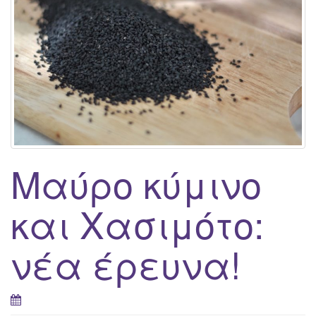
g
a
t
i
o
n
Μαύρο κύμινο
και Χασιμότο:
νέα έρευνα!