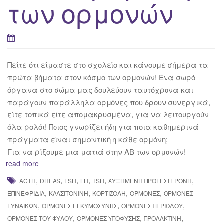
των ορμονών
Πείτε ότι είμαστε στο σχολείο και κάνουμε σήμερα τα
πρώτα βήματα στον κόσμο των ορμονών! Ένα σωρό
όργανα στο σώμα μας δουλεύουν ταυτόχρονα και
παράγουν παράλληλα ορμόνες που δρουν συνεργικά,
είτε τοπικά είτε απομακρυσμένα, για να λειτουργούν
όλα ρολόι! Ποιος γνωρίζει ήδη για ποια καθημερινά
πράγματα είναι σημαντική η κάθε ορμόνη;
Για να ρίξουμε μια ματιά στην ΑΒ των ορμονών!
read more
,
,
,
,
,
,
ACTH
DHEAS
FSH
LH
TSH
ΑΥΞΗΜΈΝΗ ΠΡΟΓΕΣΤΕΡΌΝΗ
,
,
,
,
ΕΠΙΝΕΦΡΙΔΊΑ
ΚΑΛΣΙΤΟΝΊΝΗ
ΚΟΡΤΙΖΌΛΗ
ΟΡΜΌΝΕΣ
ΟΡΜΌΝΕΣ
,
,
,
ΓΥΝΑΙΚΏΝ
ΟΡΜΌΝΕΣ ΕΓΚΥΜΟΣΎΝΗΣ
ΟΡΜΌΝΕΣ ΠΕΡΙΌΔΟΥ
,
,
,
ΟΡΜΌΝΕΣ ΤΟΥ ΦΎΛΟΥ
ΟΡΜΌΝΕΣ ΥΠΌΦΥΣΗΣ
ΠΡΟΛΑΚΤΊΝΗ