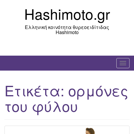
Skip
Hashimoto.gr
to
content
Ελληνική κοινότητα θυρεοειδίτιδας
Hashimoto
T
o
g
Ετικέτα:
ορμόνες
g
l
του φύλου
e
n
a
v
i