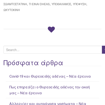
,
,
,
,
ΣΩΑΜΤΟΣΤΑΤΊΝΗ
ΤΙ ΕΊΝΑΙ DHEAS
ΥΠΟΘΆΛΑΜΟΣ
ΥΠΌΦΥΣΗ
ΩΚΥΤΟΚΊΝΗ
S
e
a
Πρόσφατα άρθρα
r
c
Covid-19 και Θυρεοειδής αδένας – Νέα έρευνα
h
f
Πως επηρεάζει ο Θυρεοειδής αδένας την ακοή
o
μας – Νέα έρευνα
r
:
Αλλεργίες και αυτοάνοσα νοσήματα – Νέα