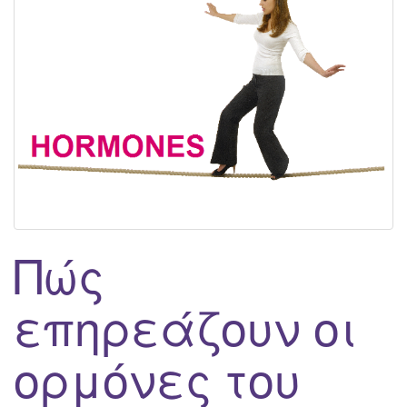
g
a
t
i
o
n
Πώς
επηρεάζουν οι
ορμόνες του