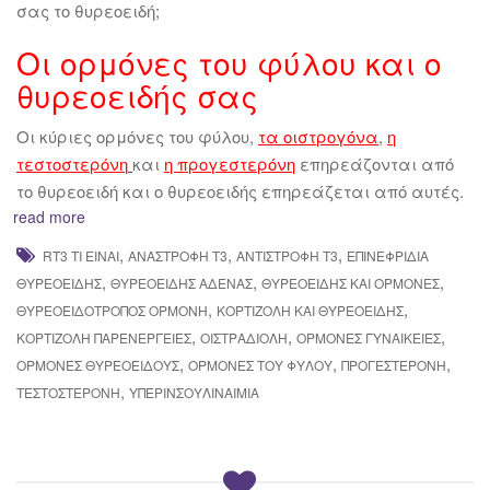
σας το θυρεοειδή;
Οι ορμόνες του φύλου και ο
θυρεοειδής σας
Οι κύριες ορμόνες του φύλου,
τα οιστρογόνα
,
η
τεστοστερόνη
και
η προγεστερόνη
επηρεάζονται από
το θυρεοειδή και ο θυρεοειδής επηρεάζεται από αυτές.
read more
,
,
,
RT3 ΤΙ ΕΊΝΑΙ
ΑΝΆΣΤΡΟΦΗ Τ3
ΑΝΤΊΣΤΡΟΦΗ T3
ΕΠΙΝΕΦΡΊΔΙΑ
,
,
,
ΘΥΡΕΟΕΙΔΉΣ
ΘΥΡΕΟΕΙΔΉΣ ΑΔΈΝΑΣ
ΘΥΡΕΟΕΙΔΉΣ ΚΑΙ ΟΡΜΌΝΕΣ
,
,
ΘΥΡΕΟΕΙΔΟΤΡΌΠΟΣ ΟΡΜΌΝΗ
ΚΟΡΤΙΖΌΛΗ ΚΑΙ ΘΥΡΕΟΕΙΔΉΣ
,
,
,
ΚΟΡΤΙΖΌΛΗ ΠΑΡΕΝΈΡΓΕΙΕΣ
ΟΙΣΤΡΑΔΙΌΛΗ
ΟΡΜΟΝΕΣ ΓΥΝΑΙΚΕΊΕΣ
,
,
,
ΟΡΜΌΝΕΣ ΘΥΡΕΟΕΙΔΟΎΣ
ΟΡΜΌΝΕΣ ΤΟΥ ΦΎΛΟΥ
ΠΡΟΓΕΣΤΕΡΌΝΗ
,
ΤΕΣΤΟΣΤΕΡΌΝΗ
ΥΠΕΡΙΝΣΟΥΛΙΝΑΙΜΊΑ