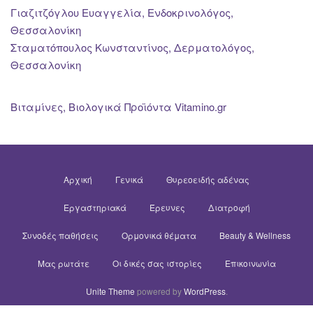
Γιαζιτζόγλου Ευαγγελία, Ενδοκρινολόγος,
Θεσσαλονίκη
Σταματόπουλος Κωνσταντίνος, Δερματολόγος,
Θεσσαλονίκη
Βιταμίνες, Βιολογικά Προϊόντα Vitamino.gr
Αρχική
Γενικά
Θυρεοειδής αδένας
Εργαστηριακά
Έρευνες
Διατροφή
Συνοδές παθήσεις
Ορμονικά θέματα
Beauty & Wellness
Μας ρωτάτε
Οι δικές σας ιστορίες
Επικοινωνία
Unite Theme
powered by
WordPress
.