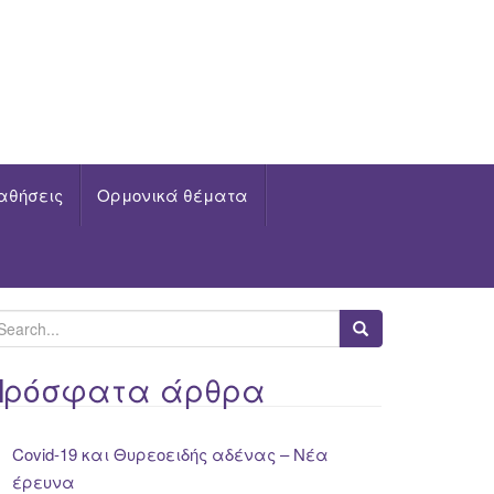
αθήσεις
Ορμονικά θέματα
Πρόσφατα άρθρα
Covid-19 και Θυρεοειδής αδένας – Νέα
έρευνα