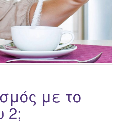
σμός με το
 2;