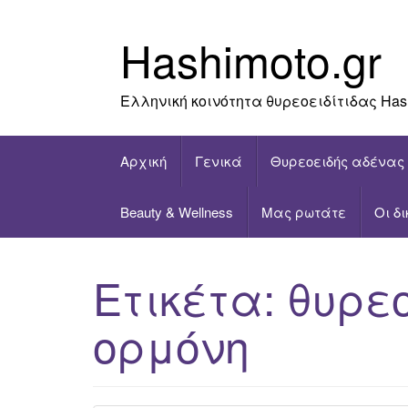
Skip
to
Hashimoto.gr
content
Ελληνική κοινότητα θυρεοειδίτιδας Has
Αρχική
Γενικά
Θυρεοειδής αδένας
Beauty & Wellness
Μας ρωτάτε
Οι δ
Ετικέτα:
θυρε
ορμόνη