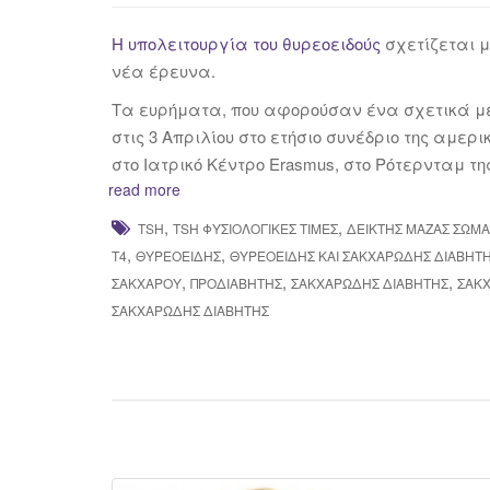
H υπολειτουργία του θυρεοειδούς
σχετίζεται μ
νέα έρευνα.
Τα ευρήματα, που αφορούσαν ένα σχετικά μ
στις 3 Απριλίου στο ετήσιο συνέδριο της αμερ
στο Ιατρικό Κέντρο Erasmus, στο Ρότερνταμ τ
read more
,
,
TSH
TSH ΦΥΣΙΟΛΟΓΙΚΈΣ ΤΙΜΈΣ
ΔΕΊΚΤΗΣ ΜΆΖΑΣ ΣΏΜ
,
,
Τ4
ΘΥΡΕΟΕΙΔΉΣ
ΘΥΡΕΟΕΙΔΉΣ ΚΑΙ ΣΑΚΧΑΡΏΔΗΣ ΔΙΑΒΉΤ
,
,
,
ΣΑΚΧΆΡΟΥ
ΠΡΟΔΙΑΒΉΤΗΣ
ΣΑΚΧΑΡΏΔΗΣ ΔΙΑΒΉΤΗΣ
ΣΑΚΧ
ΣΑΚΧΑΡΏΔΗΣ ΔΙΑΒΉΤΗΣ