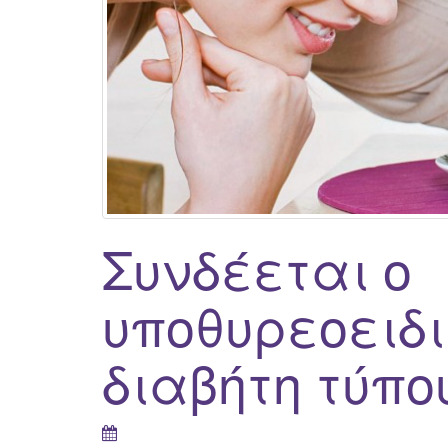
Συνδέεται ο
υποθυρεοειδι
διαβήτη τύπου