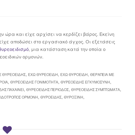
ην ώρα και είχε αρχίσει να κερδίζει βάρος. Εκείνη
 είχε αποδώσει στο εργασιακό άγχος. Οι εξετάσεις
θυρεοειδισμό
, μια κατάσταση κατά την οποία ο
εοειδικών ορμονών.
,
,
,
Σ ΘΥΡΕΟΕΙΔΉΣ
ΈΧΩ ΘΥΡΕΟΕΙΔΉ
ΕΧΩ ΘΥΡΟΕΙΔΉ
ΘΕΡΑΠΕΊΑ ΜΕ
,
,
,
ΡΟΙΑ
ΘΥΡΕΟΕΙΔΉΣ ΓΟΝΙΜΌΤΗΤΑ
ΘΥΡΕΟΕΙΔΉΣ ΕΓΚΥΜΟΣΎΝΗ
,
,
,
ΔΗΣ ΠΑΧΑΙΝΕΙ
ΘΥΡΕΟΕΙΔΉΣ ΠΕΡΊΟΔΟΣ
ΘΥΡΕΟΕΙΔΉΣ ΣΥΜΠΤΏΜΑΤΑ
,
,
,
ΙΔΟΤΡΌΠΟΣ ΟΡΜΌΝΗ
ΘΥΡΟΕΙΔΉΣ
ΘΥΡΟΞΊΝΗ