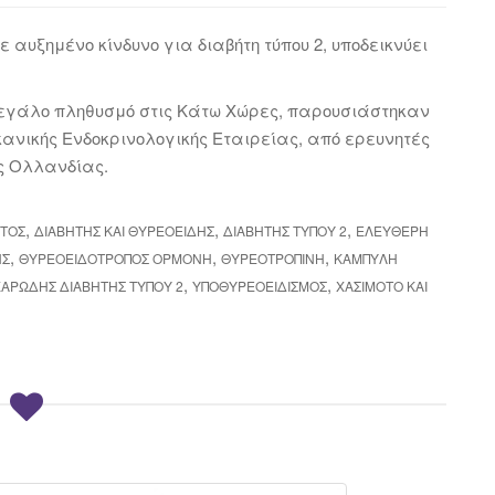
ε αυξημένο κίνδυνο για διαβήτη τύπου 2, υποδεικνύει
εγάλο πληθυσμό στις Κάτω Χώρες, παρουσιάστηκαν
ικανικής Ενδοκρινολογικής Εταιρείας, από ερευνητές
ης Ολλανδίας.
,
,
,
ΑΤΟΣ
ΔΙΑΒΉΤΗΣ ΚΑΙ ΘΥΡΕΟΕΙΔΉΣ
ΔΙΑΒΉΤΗΣ ΤΎΠΟΥ 2
ΕΛΕΎΘΕΡΗ
,
,
,
ΗΣ
ΘΥΡΕΟΕΙΔΟΤΡΌΠΟΣ ΟΡΜΌΝΗ
ΘΥΡΕΟΤΡΟΠΊΝΗ
ΚΑΜΠΎΛΗ
,
,
ΑΡΏΔΗΣ ΔΙΑΒΉΤΗΣ ΤΎΠΟΥ 2
ΥΠΟΘΥΡΕΟΕΙΔΙΣΜΌΣ
ΧΑΣΙΜΟΤΟ ΚΑΙ