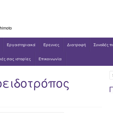
himoto
Εργαστηριακά
Έρευνες
Διατροφή
Συνοδές π
ικές σας ιστορίες
Επικοινωνία
S
οειδοτρόπος
e
a
r
c
h
f