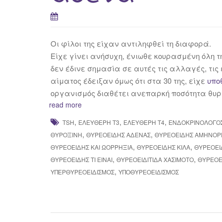
Οι φίλοι της είχαν αντιληφθεί τη διαφορά.
Είχε γίνει ανήσυχη, ένιωθε κουρασμένη όλη τ
δεν έδινε σημασία σε αυτές τις αλλαγές, τις
αίματος έδειξαν όμως ότι στα 30 της, είχε
υπο
οργανισμός διαθέτει ανεπαρκή ποσότητα θυρ
read more
,
,
,
TSH
ΕΛΕΎΘΕΡΗ Τ3
ΕΛΕΎΘΕΡΗ Τ4
ΕΝΔΟΚΡΙΝΟΛΌΓΟ
,
,
ΘΥΡΟΞΊΝΗ
ΘΥΡΕΟΕΙΔΉΣ ΑΔΈΝΑΣ
ΘΥΡΕΟΕΙΔΉΣ ΑΜΗΝΌΡ
,
,
ΘΥΡΕΟΕΙΔΉΣ ΚΑΙ ΩΟΡΡΗΞΊΑ
ΘΥΡΕΟΕΙΔΉΣ ΚΙΛΆ
ΘΥΡΕΟΕΙ
,
,
ΘΥΡΕΟΕΙΔΉΣ ΤΙ ΕΊΝΑΙ
ΘΥΡΕΟΕΙΔΊΤΙΔΑ ΧΑΣΙΜΟΤΟ
ΘΥΡΕΟΕ
,
ΥΠΕΡΘΥΡΕΟΕΙΔΙΣΜΌΣ
ΥΠΟΘΥΡΕΟΕΙΔΙΣΜΌΣ