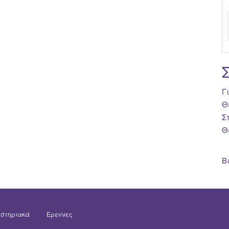
Γ
Θ
Σ
Θ
Β
στηριακά
Έρευνες