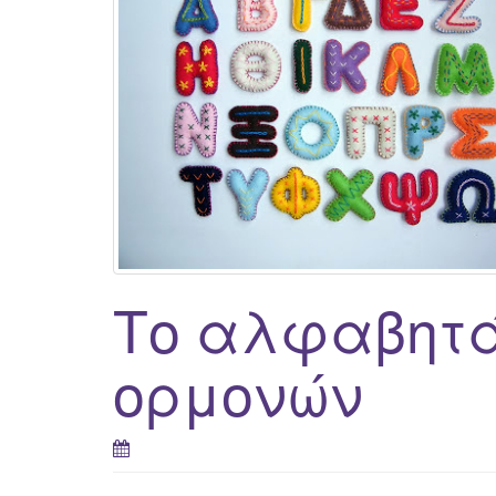
Το αλφαβητά
ορμονών