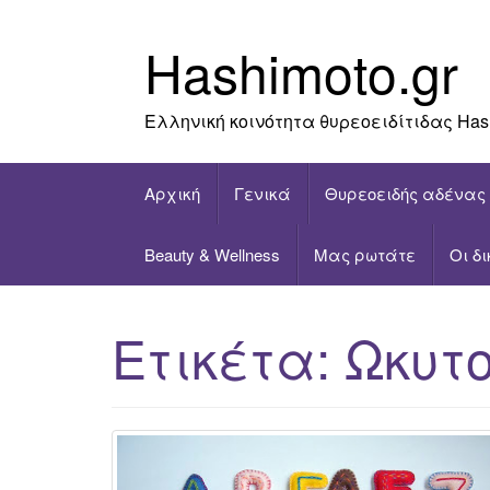
Skip
to
Hashimoto.gr
content
Ελληνική κοινότητα θυρεοειδίτιδας Has
Αρχική
Γενικά
Θυρεοειδής αδένας
Beauty & Wellness
Μας ρωτάτε
Οι δ
Ετικέτα:
Ωκυτο