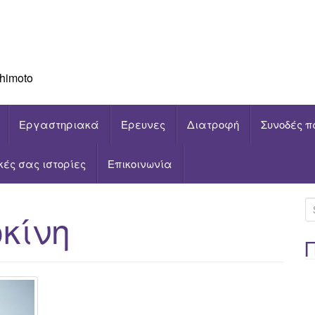
himoto
Εργαστηριακά
Έρευνες
Διατροφή
Συνοδές π
ικές σας ιστορίες
Επικοινωνία
S
κίνη
e
a
r
c
h
f