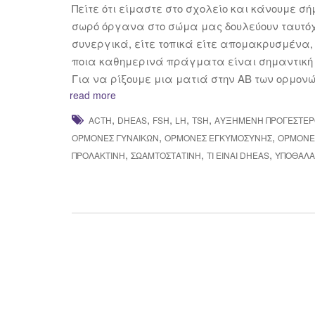
Πείτε ότι είμαστε στο σχολείο και κάνουμε 
σωρό όργανα στο σώμα μας δουλεύουν ταυτό
συνεργικά, είτε τοπικά είτε απομακρυσμένα, 
ποια καθημερινά πράγματα είναι σημαντική 
Για να ρίξουμε μια ματιά στην ΑΒ των ορμονώ
read more
,
,
,
,
,
ACTH
DHEAS
FSH
LH
TSH
ΑΥΞΗΜΈΝΗ ΠΡΟΓΕΣΤΕ
,
,
ΟΡΜΌΝΕΣ ΓΥΝΑΙΚΏΝ
ΟΡΜΌΝΕΣ ΕΓΚΥΜΟΣΎΝΗΣ
ΟΡΜΌΝΕ
,
,
,
ΠΡΟΛΑΚΤΊΝΗ
ΣΩΑΜΤΟΣΤΑΤΊΝΗ
ΤΙ ΕΊΝΑΙ DHEAS
ΥΠΟΘΆΛ