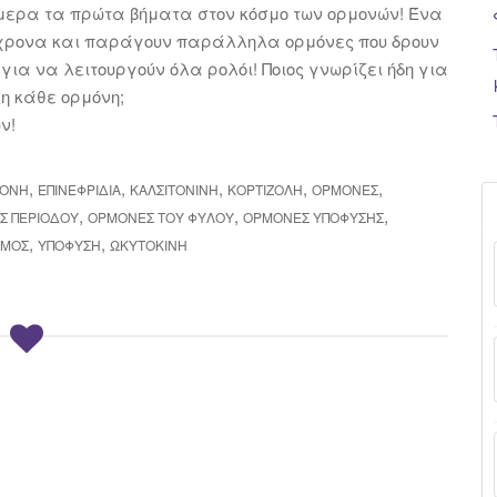
σήμερα τα πρώτα βήματα στον κόσμο των ορμονών! Ένα
χρονα και παράγουν παράλληλα ορμόνες που δρουν
για να λειτουργούν όλα ρολόι! Ποιος γνωρίζει ήδη για
η κάθε ορμόνη;
ν!
,
,
,
,
,
ΡΌΝΗ
ΕΠΙΝΕΦΡΙΔΊΑ
ΚΑΛΣΙΤΟΝΊΝΗ
ΚΟΡΤΙΖΌΛΗ
ΟΡΜΌΝΕΣ
,
,
,
Σ ΠΕΡΙΌΔΟΥ
ΟΡΜΌΝΕΣ ΤΟΥ ΦΎΛΟΥ
ΟΡΜΌΝΕΣ ΥΠΌΦΥΣΗΣ
,
,
ΑΜΟΣ
ΥΠΌΦΥΣΗ
ΩΚΥΤΟΚΊΝΗ