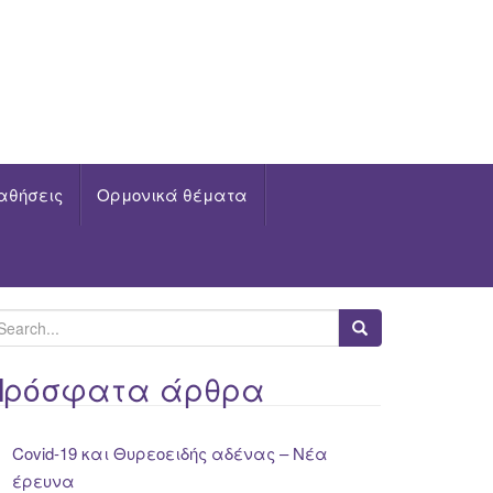
αθήσεις
Ορμονικά θέματα
Πρόσφατα άρθρα
Covid-19 και Θυρεοειδής αδένας – Νέα
έρευνα