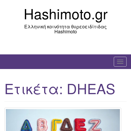
Skip
Hashimoto.gr
to
content
Ελληνική κοινότητα θυρεοειδίτιδας
Hashimoto
T
o
g
Ετικέτα:
DHEAS
g
l
e
n
a
v
i