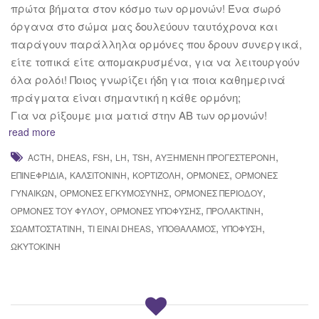
πρώτα βήματα στον κόσμο των ορμονών! Ένα σωρό
όργανα στο σώμα μας δουλεύουν ταυτόχρονα και
παράγουν παράλληλα ορμόνες που δρουν συνεργικά,
είτε τοπικά είτε απομακρυσμένα, για να λειτουργούν
όλα ρολόι! Ποιος γνωρίζει ήδη για ποια καθημερινά
πράγματα είναι σημαντική η κάθε ορμόνη;
Για να ρίξουμε μια ματιά στην ΑΒ των ορμονών!
read more
,
,
,
,
,
,
ACTH
DHEAS
FSH
LH
TSH
ΑΥΞΗΜΈΝΗ ΠΡΟΓΕΣΤΕΡΌΝΗ
,
,
,
,
ΕΠΙΝΕΦΡΙΔΊΑ
ΚΑΛΣΙΤΟΝΊΝΗ
ΚΟΡΤΙΖΌΛΗ
ΟΡΜΌΝΕΣ
ΟΡΜΌΝΕΣ
,
,
,
ΓΥΝΑΙΚΏΝ
ΟΡΜΌΝΕΣ ΕΓΚΥΜΟΣΎΝΗΣ
ΟΡΜΌΝΕΣ ΠΕΡΙΌΔΟΥ
,
,
,
ΟΡΜΌΝΕΣ ΤΟΥ ΦΎΛΟΥ
ΟΡΜΌΝΕΣ ΥΠΌΦΥΣΗΣ
ΠΡΟΛΑΚΤΊΝΗ
,
,
,
,
ΣΩΑΜΤΟΣΤΑΤΊΝΗ
ΤΙ ΕΊΝΑΙ DHEAS
ΥΠΟΘΆΛΑΜΟΣ
ΥΠΌΦΥΣΗ
ΩΚΥΤΟΚΊΝΗ