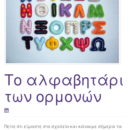
g
a
t
i
o
n
Το αλφαβητάρι
των ορμονών
Πείτε ότι είμαστε στο σχολείο και κάνουμε σήμερα τα