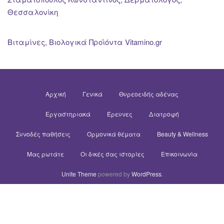
Θεσσαλονίκη
Βιταμίνες, Βιολογικά Προϊόντα Vitamino.gr
Αρχική
Γενικά
Θυρεοειδής αδένας
Εργαστηριακά
Έρευνες
Διατροφή
Συνοδές παθήσεις
Ορμονικά θέματα
Beauty & Wellness
Μας ρωτάτε
Οι δικές σας ιστορίες
Επικοινωνία
Unite Theme
powered by
WordPress
.