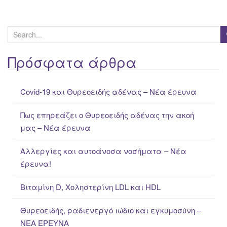
S
e
a
Πρόσφατα άρθρα
r
c
Covid-19 και Θυρεοειδής αδένας – Νέα έρευνα
h
f
Πως επηρεάζει ο Θυρεοειδής αδένας την ακοή
o
μας – Νέα έρευνα
r
:
Αλλεργίες και αυτοάνοσα νοσήματα – Νέα
έρευνα!
Βιταμίνη D, Χοληστερίνη LDL και HDL
Θυρεοειδής, ραδιενεργό ιώδιο και εγκυμοσύνη –
ΝΕΑ ΈΡΕΥΝΑ