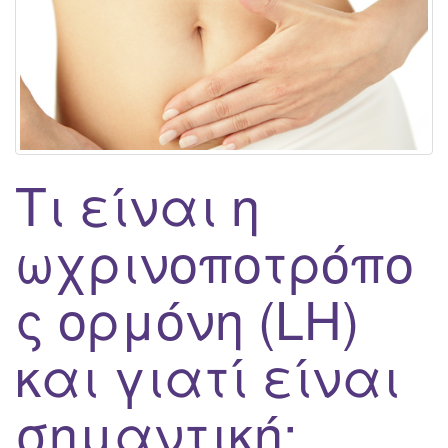
g
a
t
i
o
n
Τι είναι η
ωχρινοποτρόπο
ς ορμόνη (LH)
και γιατί είναι
σημαντική;