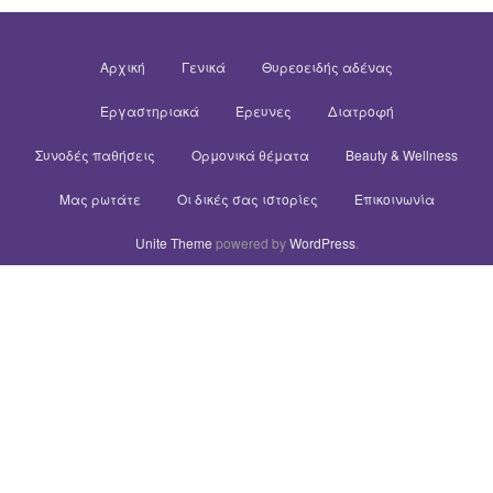
Αρχική
Γενικά
Θυρεοειδής αδένας
Εργαστηριακά
Έρευνες
Διατροφή
Συνοδές παθήσεις
Ορμονικά θέματα
Beauty & Wellness
Μας ρωτάτε
Οι δικές σας ιστορίες
Επικοινωνία
Unite Theme
powered by
WordPress
.