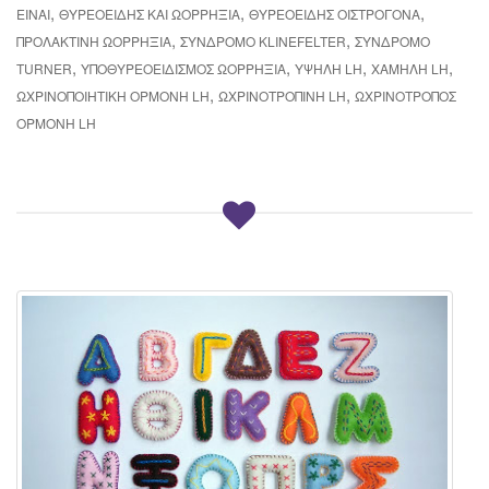
,
,
,
ΕΊΝΑΙ
ΘΥΡΕΟΕΙΔΉΣ ΚΑΙ ΩΟΡΡΗΞΊΑ
ΘΥΡΕΟΕΙΔΉΣ ΟΙΣΤΡΟΓΌΝΑ
,
,
ΠΡΟΛΑΚΤΊΝΗ ΩΟΡΡΗΞΊΑ
ΣΎΝΔΡΟΜΟ KLINEFELTER
ΣΎΝΔΡΟΜΟ
,
,
,
,
TURNER
ΥΠΟΘΥΡΕΟΕΙΔΙΣΜΌΣ ΩΟΡΡΗΞΊΑ
ΥΨΗΛΉ LH
ΧΑΜΗΛΉ LH
,
,
ΩΧΡΙΝΟΠΟΙΗΤΙΚΉ ΟΡΜΌΝΗ LH
ΩΧΡΙΝΟΤΡΟΠΊΝΗ LH
ΩΧΡΙΝΟΤΡΌΠΟΣ
ΟΡΜΌΝΗ LH