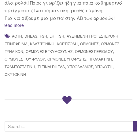
όλα ρολόι! Ποιος γνωρίζει ήδη για ποια καθημερινά
πράγματα είναι σημαντική η κάθε ορμόνη;
Για να ρίξουμε μια ματιά στην ΑΒ των ορμονών!
read more
,
,
,
,
,
,
ACTH
DHEAS
FSH
LH
TSH
ΑΥΞΗΜΈΝΗ ΠΡΟΓΕΣΤΕΡΌΝΗ
,
,
,
,
ΕΠΙΝΕΦΡΙΔΊΑ
ΚΑΛΣΙΤΟΝΊΝΗ
ΚΟΡΤΙΖΌΛΗ
ΟΡΜΌΝΕΣ
ΟΡΜΌΝΕΣ
,
,
,
ΓΥΝΑΙΚΏΝ
ΟΡΜΌΝΕΣ ΕΓΚΥΜΟΣΎΝΗΣ
ΟΡΜΌΝΕΣ ΠΕΡΙΌΔΟΥ
,
,
,
ΟΡΜΌΝΕΣ ΤΟΥ ΦΎΛΟΥ
ΟΡΜΌΝΕΣ ΥΠΌΦΥΣΗΣ
ΠΡΟΛΑΚΤΊΝΗ
,
,
,
,
ΣΩΑΜΤΟΣΤΑΤΊΝΗ
ΤΙ ΕΊΝΑΙ DHEAS
ΥΠΟΘΆΛΑΜΟΣ
ΥΠΌΦΥΣΗ
ΩΚΥΤΟΚΊΝΗ
S
e