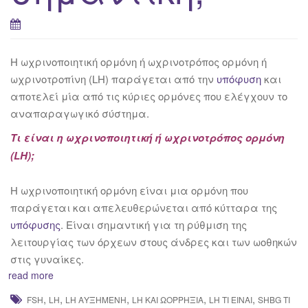
Η ωχρινοποιητική ορμόνη ή ωχρινοτρόπος ορμόνη ή
ωχρινοτροπίνη (LH) παράγεται από την
υπόφυση
και
αποτελεί μία από τις κύριες ορμόνες που ελέγχουν το
αναπαραγωγικό σύστημα.
Τι είναι η ωχρινοποιητική ή ωχρινοτρόπος ορμόνη
(LH);
H ωχρινοποιητική ορμόνη είναι μια ορμόνη που
παράγεται και απελευθερώνεται από κύτταρα της
υπόφυσης
. Είναι σημαντική για τη ρύθμιση της
λειτουργίας των όρχεων στους άνδρες και των ωοθηκών
στις γυναίκες.
read more
,
,
,
,
,
FSH
LH
LH ΑΥΞΗΜΈΝΗ
LH ΚΑΙ ΩΟΡΡΗΞΊΑ
LH ΤΙ ΕΊΝΑΙ
SHBG ΤΙ