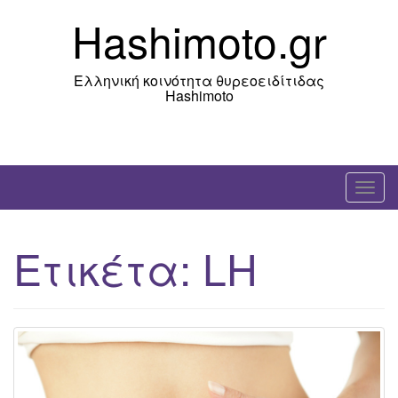
Skip
Hashimoto.gr
to
content
Ελληνική κοινότητα θυρεοειδίτιδας
Hashimoto
T
o
g
Ετικέτα:
LH
g
l
e
n
a
v
i