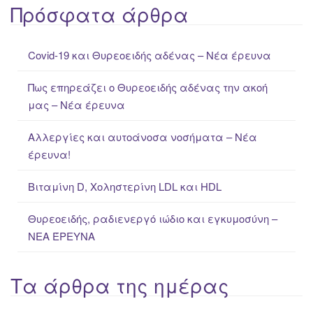
a
Πρόσφατα άρθρα
r
c
Covid-19 και Θυρεοειδής αδένας – Νέα έρευνα
h
f
Πως επηρεάζει ο Θυρεοειδής αδένας την ακοή
o
μας – Νέα έρευνα
r
:
Αλλεργίες και αυτοάνοσα νοσήματα – Νέα
έρευνα!
Βιταμίνη D, Χοληστερίνη LDL και HDL
Θυρεοειδής, ραδιενεργό ιώδιο και εγκυμοσύνη –
ΝΕΑ ΈΡΕΥΝΑ
Τα άρθρα της ημέρας