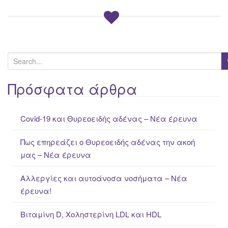
S
e
a
Πρόσφατα άρθρα
r
c
Covid-19 και Θυρεοειδής αδένας – Νέα έρευνα
h
f
Πως επηρεάζει ο Θυρεοειδής αδένας την ακοή
o
μας – Νέα έρευνα
r
:
Αλλεργίες και αυτοάνοσα νοσήματα – Νέα
έρευνα!
Βιταμίνη D, Χοληστερίνη LDL και HDL