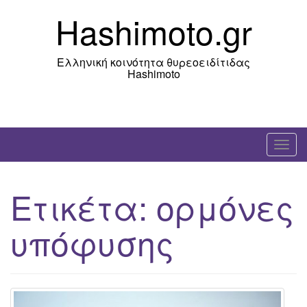
Skip
Hashimoto.gr
to
content
Ελληνική κοινότητα θυρεοειδίτιδας
Hashimoto
T
o
g
Ετικέτα:
ορμόνες
g
l
υπόφυσης
e
n
a
v
i