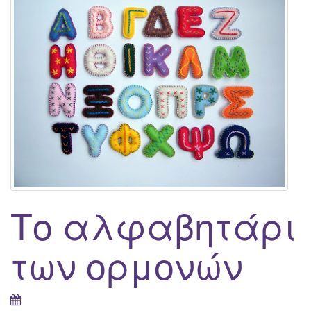
g
a
t
i
o
n
Το αλφαβητάρι
των ορμονών