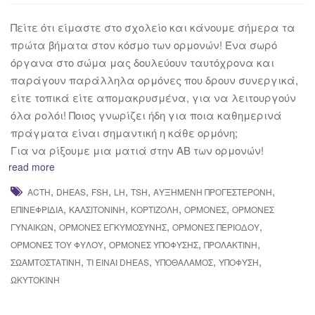
Πείτε ότι είμαστε στο σχολείο και κάνουμε σήμερα τα
πρώτα βήματα στον κόσμο των ορμονών! Ένα σωρό
όργανα στο σώμα μας δουλεύουν ταυτόχρονα και
παράγουν παράλληλα ορμόνες που δρουν συνεργικά,
είτε τοπικά είτε απομακρυσμένα, για να λειτουργούν
όλα ρολόι! Ποιος γνωρίζει ήδη για ποια καθημερινά
πράγματα είναι σημαντική η κάθε ορμόνη;
Για να ρίξουμε μια ματιά στην ΑΒ των ορμονών!
read more
,
,
,
,
,
,
ACTH
DHEAS
FSH
LH
TSH
ΑΥΞΗΜΈΝΗ ΠΡΟΓΕΣΤΕΡΌΝΗ
,
,
,
,
ΕΠΙΝΕΦΡΙΔΊΑ
ΚΑΛΣΙΤΟΝΊΝΗ
ΚΟΡΤΙΖΌΛΗ
ΟΡΜΌΝΕΣ
ΟΡΜΌΝΕΣ
,
,
,
ΓΥΝΑΙΚΏΝ
ΟΡΜΌΝΕΣ ΕΓΚΥΜΟΣΎΝΗΣ
ΟΡΜΌΝΕΣ ΠΕΡΙΌΔΟΥ
,
,
,
ΟΡΜΌΝΕΣ ΤΟΥ ΦΎΛΟΥ
ΟΡΜΌΝΕΣ ΥΠΌΦΥΣΗΣ
ΠΡΟΛΑΚΤΊΝΗ
,
,
,
,
ΣΩΑΜΤΟΣΤΑΤΊΝΗ
ΤΙ ΕΊΝΑΙ DHEAS
ΥΠΟΘΆΛΑΜΟΣ
ΥΠΌΦΥΣΗ
ΩΚΥΤΟΚΊΝΗ