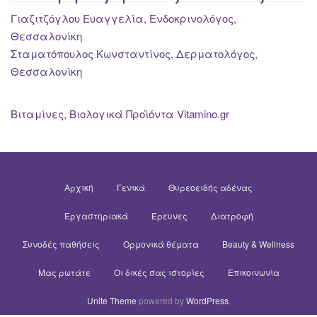
Γιαζιτζόγλου Ευαγγελία, Ενδοκρινολόγος,
Θεσσαλονίκη
Σταματόπουλος Κωνσταντίνος, Δερματολόγος,
Θεσσαλονίκη
Βιταμίνες, Βιολογικά Προϊόντα Vitamino.gr
Αρχική
Γενικά
Θυρεοειδής αδένας
Εργαστηριακά
Έρευνες
Διατροφή
Συνοδές παθήσεις
Ορμονικά θέματα
Beauty & Wellness
Μας ρωτάτε
Οι δικές σας ιστορίες
Επικοινωνία
Unite Theme
powered by
WordPress
.