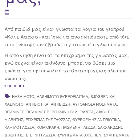
Από παιδιά μας είναι γνωστά τα λόγια του γιατρού
«Κάνε Ααααα» και ίσως να αναρωτιόμαστε από τότε,
τι το ενδιαφέρον έβρισκε ο γιατρός στη γλώσσα μας.
Η απάντηση είναι ότι το επίχρισμα της γλώσσας μας,
ενώ συχνά είναι ακίνδυνο, μπορεί να δώσει μια
εικόνα, για την συνολική κατάσταση υγείας όλου του
σώματος.
read more
,
,
HASHIMOTO
HASHIMOTO ΘΥΡΕΟΕΙΔΊΤΙΔΑ
SJÖGREN ΚΑΙ
,
,
,
,
ΧΑΣΙΜΌΤΟ
ΑΝΤΙΒΙΟΤΙΚΆ
ΑΝΤΙΒΊΩΣΗ
ΑΥΤΟΆΝΟΣΑ ΝΟΣΉΜΑΤΑ
,
,
,
,
,
ΒΙΤΑΜΊΝΕΣ
ΒΙΤΑΜΊΝΕΣ Β
ΒΙΤΑΜΊΝΗ Β12
ΓΛΏΣΣΑ
ΔΙΑΒΉΤΗ
,
,
,
ΔΙΑΒΉΤΗΣ
ΕΠΊΧΡΙΣΜΑ ΤΗΣ ΓΛΏΣΣΑΣ
ΘΥΡΕΟΕΙΔΉΣ ΑΝΤΙΒΙΟΤΙΚΆ
,
,
,
ΚΆΨΙΜΟ ΓΛΏΣΣΑ
ΚΟΙΛΙΟΚΆΚΗ
ΠΡΙΣΜΈΝΗ ΓΛΏΣΣΑ
ΣΑΚΧΑΡΏΔΗΣ
,
,
,
ΔΙΑΒΉΤΗΣ
ΣΤΕΓΝΉ ΓΛΏΣΣΑ
ΣΥΜΠΤΏΜΑΤΑ SJÖGREN
ΣΥΜΠΤΏΜΑΤΑ