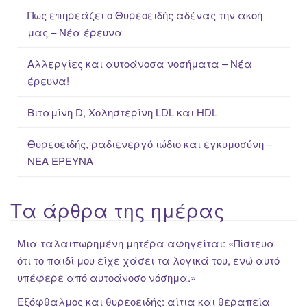
f
Πως επηρεάζει ο Θυρεοειδής αδένας την ακοή
o
μας – Νέα έρευνα
r
:
Αλλεργίες και αυτοάνοσα νοσήματα – Νέα
έρευνα!
Βιταμίνη D, Χοληστερίνη LDL και HDL
Θυρεοειδής, ραδιενεργό ιώδιο και εγκυμοσύνη –
ΝΕΑ ΈΡΕΥΝΑ
Τα άρθρα της ημέρας
Μια ταλαιπωρημένη μητέρα αφηγείται: «Πίστευα
ότι το παιδί μου είχε χάσει τα λογικά του, ενώ αυτό
υπέφερε από αυτοάνοσο νόσημα.»
Εξόφθαλμος και θυρεοειδής: αίτια και θεραπεία