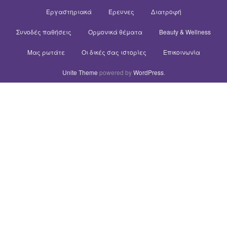
Εργαστηριακά
Έρευνες
Διατροφή
Συνοδές παθήσεις
Ορμονικά θέματα
Beauty & Wellness
Μας ρωτάτε
Οι δικές σας ιστορίες
Επικοινωνία
Unite Theme
powered by
WordPress
.