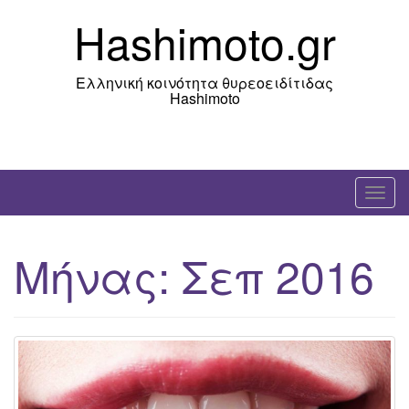
Skip
Hashimoto.gr
to
content
Ελληνική κοινότητα θυρεοειδίτιδας
Hashimoto
T
o
g
Μήνας:
Σεπ 2016
g
l
e
n
a
v
i