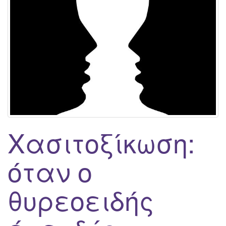
Χασιτοξίκωση:
όταν ο
θυρεοειδής