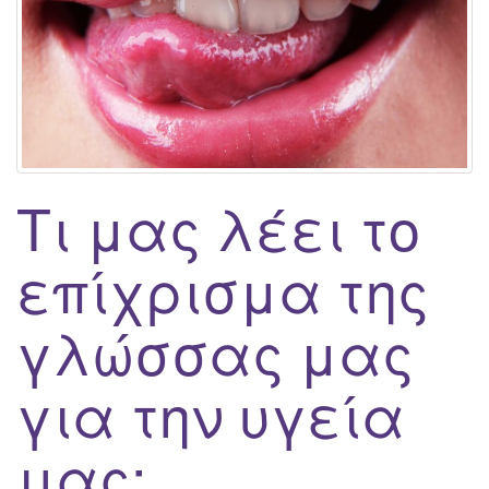
g
a
t
i
o
n
Τι μας λέει το
επίχρισμα της
γλώσσας μας
για την υγεία
μας;