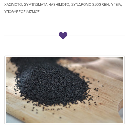
,
,
,
,
ΧΑΣΙΜΌΤΟ
ΣΥΜΤΠΏΜΑΤΑ HASHIMOTO
ΣΎΝΔΡΟΜΟ SJÖGREN
ΥΓΕΊΑ
ΥΠΟΘΥΡΕΟΕΙΔΙΣΜΌΣ