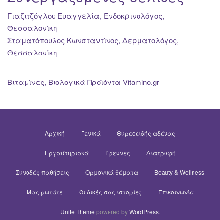
Γιαζιτζόγλου Ευαγγελία, Ενδοκρινολόγος,
Θεσσαλονίκη
Σταματόπουλος Κωνσταντίνος, Δερματολόγος,
Θεσσαλονίκη
Βιταμίνες, Βιολογικά Προϊόντα Vitamino.gr
Αρχική
Γενικά
Θυρεοειδής αδένας
Εργαστηριακά
Έρευνες
Διατροφή
Συνοδές παθήσεις
Ορμονικά θέματα
Beauty & Wellness
Μας ρωτάτε
Οι δικές σας ιστορίες
Επικοινωνία
Unite Theme
powered by
WordPress
.