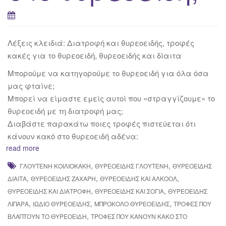
Λέξεις κλειδιά: Διατροφή και θυρεοειδής, τροφές
κακές για το θυρεοειδή, θυρεοειδής και δίαιτα
Μπορούμε να κατηγορούμε το θυρεοειδή για όλα όσα
μας φταίνε;
Μπορεί να είμαστε εμείς αυτοί που «στραγγίζουμε» το
θυρεοειδή με τη διατροφή μας;
Διαβάστε παρακάτω ποιες τροφές πιστεύεται ότι
κάνουν κακό στο θυρεοειδή αδένα:
read more
,
,
ΓΛΟΥΤΈΝΗ ΚΟΙΛΙΟΚΆΚΗ
ΘΥΡΕΟΕΙΔΉΣ ΓΛΟΥΤΈΝΗ
ΘΥΡΕΟΕΙΔΉΣ
,
,
,
ΔΊΑΙΤΑ
ΘΥΡΕΟΕΙΔΉΣ ΖΆΧΑΡΗ
ΘΥΡΕΟΕΙΔΉΣ ΚΑΙ ΑΛΚΟΌΛ
,
,
ΘΥΡΕΟΕΙΔΉΣ ΚΑΙ ΔΙΑΤΡΟΦΉ
ΘΥΡΕΟΕΙΔΉΣ ΚΑΙ ΣΌΓΙΑ
ΘΥΡΕΟΕΙΔΉΣ
,
,
,
ΛΙΠΑΡΆ
ΙΏΔΙΟ ΘΥΡΕΟΕΙΔΉΣ
ΜΠΡΌΚΟΛΟ ΘΥΡΕΟΕΙΔΉΣ
ΤΡΟΦΈΣ ΠΟΥ
,
ΒΛΆΠΤΟΥΝ ΤΟ ΘΥΡΕΟΕΙΔΉ
ΤΡΟΦΈΣ ΠΟΥ ΚΆΝΟΥΝ ΚΑΚΌ ΣΤΟ