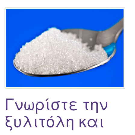
g
a
t
i
o
n
Γνωρίστε την
ξυλιτόλη και