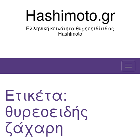
Skip
Hashimoto.gr
to
content
Ελληνική κοινότητα θυρεοειδίτιδας
Hashimoto
T
o
g
Ετικέτα:
g
l
θυρεοειδής
e
n
ζάχαρη
a
v
i