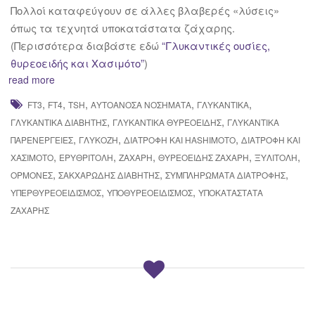
Πολλοί καταφεύγουν σε άλλες βλαβερές «λύσεις»
όπως τα τεχνητά υποκατάστατα ζάχαρης.
(Περισσότερα διαβάστε εδώ
“Γλυκαντικές ουσίες,
θυρεοειδής και Χασιμότο”
)
read more
,
,
,
,
,
FT3
FT4
TSH
ΑΥΤΟΆΝΟΣΑ ΝΟΣΉΜΑΤΑ
ΓΛΥΚΑΝΤΙΚΆ
,
,
ΓΛΥΚΑΝΤΙΚΆ ΔΙΑΒΉΤΗΣ
ΓΛΥΚΑΝΤΙΚΆ ΘΥΡΕΟΕΙΔΉΣ
ΓΛΥΚΑΝΤΙΚΆ
,
,
,
ΠΑΡΕΝΈΡΓΕΙΕΣ
ΓΛΥΚΌΖΗ
ΔΙΑΤΡΟΦΉ ΚΑΙ HASHIMOTO
ΔΙΑΤΡΟΦΉ ΚΑΙ
,
,
,
,
,
ΧΑΣΙΜΌΤΟ
ΕΡΥΘΡΙΤΌΛΗ
ΖΆΧΑΡΗ
ΘΥΡΕΟΕΙΔΉΣ ΖΆΧΑΡΗ
ΞΥΛΙΤΌΛΗ
,
,
,
ΟΡΜΌΝΕΣ
ΣΑΚΧΑΡΏΔΗΣ ΔΙΑΒΉΤΗΣ
ΣΥΜΠΛΗΡΏΜΑΤΑ ΔΙΑΤΡΟΦΉΣ
,
,
ΥΠΕΡΘΥΡΕΟΕΙΔΙΣΜΌΣ
ΥΠΟΘΥΡΕΟΕΙΔΙΣΜΌΣ
ΥΠΟΚΑΤΆΣΤΑΤΑ
ΖΆΧΑΡΗΣ