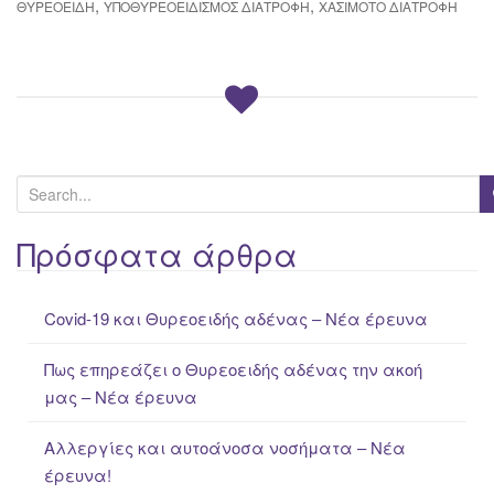
,
,
ΘΥΡΕΟΕΙΔΉ
ΥΠΟΘΥΡΕΟΕΙΔΙΣΜΌΣ ΔΙΑΤΡΟΦΉ
ΧΑΣΙΜΌΤΟ ΔΙΑΤΡΟΦΉ
S
e
a
Πρόσφατα άρθρα
r
c
Covid-19 και Θυρεοειδής αδένας – Νέα έρευνα
h
f
Πως επηρεάζει ο Θυρεοειδής αδένας την ακοή
o
μας – Νέα έρευνα
r
:
Αλλεργίες και αυτοάνοσα νοσήματα – Νέα
έρευνα!