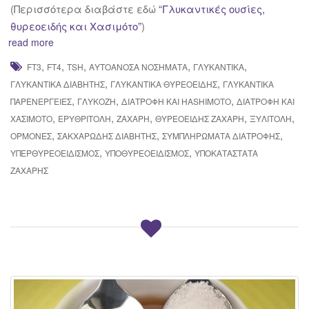
(Περισσότερα διαβάστε εδώ
“Γλυκαντικές ουσίες,
θυρεοειδής και Χασιμότο”
)
read more
,
,
,
,
,
FT3
FT4
TSH
ΑΥΤΟΆΝΟΣΑ ΝΟΣΉΜΑΤΑ
ΓΛΥΚΑΝΤΙΚΆ
,
,
ΓΛΥΚΑΝΤΙΚΆ ΔΙΑΒΉΤΗΣ
ΓΛΥΚΑΝΤΙΚΆ ΘΥΡΕΟΕΙΔΉΣ
ΓΛΥΚΑΝΤΙΚΆ
,
,
,
ΠΑΡΕΝΈΡΓΕΙΕΣ
ΓΛΥΚΌΖΗ
ΔΙΑΤΡΟΦΉ ΚΑΙ HASHIMOTO
ΔΙΑΤΡΟΦΉ ΚΑΙ
,
,
,
,
,
ΧΑΣΙΜΌΤΟ
ΕΡΥΘΡΙΤΌΛΗ
ΖΆΧΑΡΗ
ΘΥΡΕΟΕΙΔΉΣ ΖΆΧΑΡΗ
ΞΥΛΙΤΌΛΗ
,
,
,
ΟΡΜΌΝΕΣ
ΣΑΚΧΑΡΏΔΗΣ ΔΙΑΒΉΤΗΣ
ΣΥΜΠΛΗΡΏΜΑΤΑ ΔΙΑΤΡΟΦΉΣ
,
,
ΥΠΕΡΘΥΡΕΟΕΙΔΙΣΜΌΣ
ΥΠΟΘΥΡΕΟΕΙΔΙΣΜΌΣ
ΥΠΟΚΑΤΆΣΤΑΤΑ
ΖΆΧΑΡΗΣ