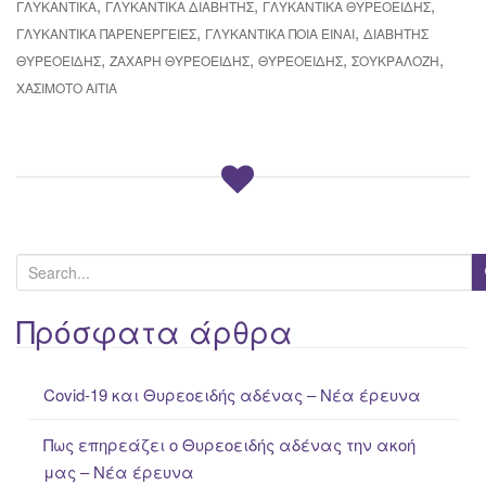
,
,
,
ΓΛΥΚΑΝΤΙΚΆ
ΓΛΥΚΑΝΤΙΚΆ ΔΙΑΒΉΤΗΣ
ΓΛΥΚΑΝΤΙΚΆ ΘΥΡΕΟΕΙΔΉΣ
,
,
ΓΛΥΚΑΝΤΙΚΆ ΠΑΡΕΝΈΡΓΕΙΕΣ
ΓΛΥΚΑΝΤΙΚΑ ΠΟΙΑ ΕΙΝΑΙ
ΔΙΑΒΉΤΗΣ
,
,
,
,
ΘΥΡΕΟΕΙΔΉΣ
ΖΆΧΑΡΗ ΘΥΡΕΟΕΙΔΉΣ
ΘΥΡΕΟΕΙΔΉΣ
ΣΟΥΚΡΑΛΌΖΗ
ΧΑΣΙΜΌΤΟ ΑΊΤΙΑ
S
e
a
Πρόσφατα άρθρα
r
c
Covid-19 και Θυρεοειδής αδένας – Νέα έρευνα
h
f
Πως επηρεάζει ο Θυρεοειδής αδένας την ακοή
o
μας – Νέα έρευνα
r