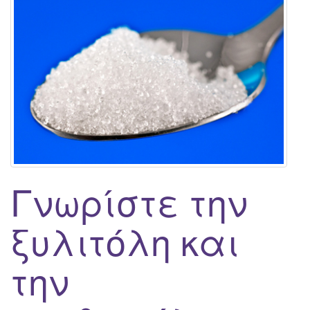
g
a
t
i
o
n
Γνωρίστε την
ξυλιτόλη και
την