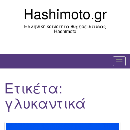
Skip
Hashimoto.gr
to
content
Ελληνική κοινότητα θυρεοειδίτιδας
Hashimoto
T
o
g
Ετικέτα:
g
l
γλυκαντικά
e
n
a
v
i