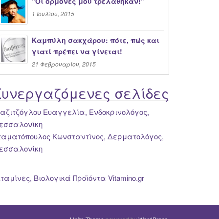
“Oι ορμόνες μου τρελάθηκαν!”
1 Ιουλίου, 2015
Καμπύλη σακχάρου: πότε, πώς και
γιατί πρέπει να γίνεται!
21 Φεβρουαρίου, 2015
Συνεργαζόμενες σελίδες
ιαζιτζόγλου Ευαγγελία, Ενδοκρινολόγος,
εσσαλονίκη
ταματόπουλος Κωνσταντίνος, Δερματολόγος,
εσσαλονίκη
ιταμίνες, Βιολογικά Προϊόντα Vitamino.gr