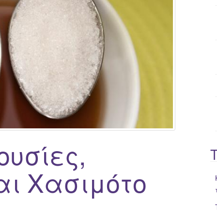
o
r
:
ουσίες,
αι Χασιμότο