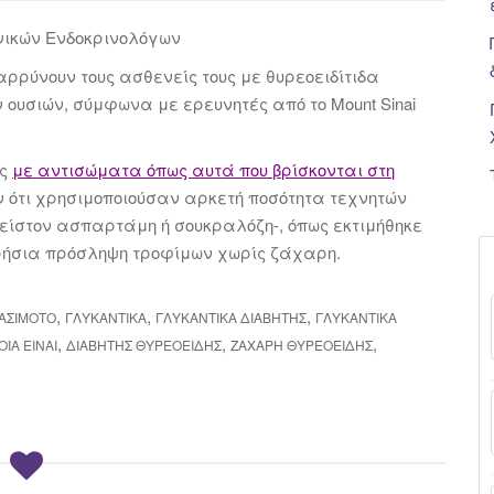
ινικών Ενδοκρινολόγων
ρρύνουν τους ασθενείς τους με θυρεοειδίτιδα
 ουσιών, σύμφωνα με ερευνητές από το Mount Sinai
ίς
με αντισώματα όπως αυτά που βρίσκονται στη
 ότι χρησιμοποιούσαν αρκετή ποσότητα τεχνητών
λείστον ασπαρτάμη ή σουκραλόζη-, όπως εκτιμήθηκε
ρήσια πρόσληψη τροφίμων χωρίς ζάχαρη.
,
,
,
ΑΣΙΜΌΤΟ
ΓΛΥΚΑΝΤΙΚΆ
ΓΛΥΚΑΝΤΙΚΆ ΔΙΑΒΉΤΗΣ
ΓΛΥΚΑΝΤΙΚΆ
,
,
,
ΙΑ ΕΙΝΑΙ
ΔΙΑΒΉΤΗΣ ΘΥΡΕΟΕΙΔΉΣ
ΖΆΧΑΡΗ ΘΥΡΕΟΕΙΔΉΣ