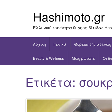
Skip
to
Hashimoto.gr
content
Ελληνική κοινότητα θυρεοειδίτιδας Has
Αρχική
Γενικά
Θυρεοειδής αδένας
Beauty & Wellness
Μας ρωτάτε
Οι δ
Ετικέτα:
σουκ