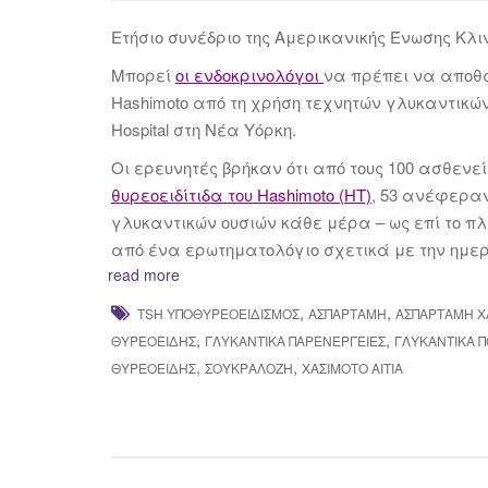
Ετήσιο συνέδριο της Αμερικανικής Ένωσης Κλ
Μπορεί
οι
ενδοκρινολόγοι
να πρέπει να αποθα
Hashimoto από τη χρήση τεχνητών γλυκαντικών
Hospital στη Νέα Υόρκη.
Οι ερευνητές βρήκαν ότι από τους 100 ασθενε
θυρεοειδίτιδα του Hashimoto (HT)
, 53 ανέφεραν
γλυκαντικών ουσιών κάθε μέρα – ως επί το π
από ένα ερωτηματολόγιο σχετικά με την ημε
read more
,
,
TSH ΥΠΟΘΥΡΕΟΕΙΔΙΣΜΌΣ
ΑΣΠΑΡΤΆΜΗ
ΑΣΠΑΡΤΆΜΗ Χ
,
,
ΘΥΡΕΟΕΙΔΉΣ
ΓΛΥΚΑΝΤΙΚΆ ΠΑΡΕΝΈΡΓΕΙΕΣ
ΓΛΥΚΑΝΤΙΚΑ ΠΟ
,
,
ΘΥΡΕΟΕΙΔΉΣ
ΣΟΥΚΡΑΛΌΖΗ
ΧΑΣΙΜΌΤΟ ΑΊΤΙΑ