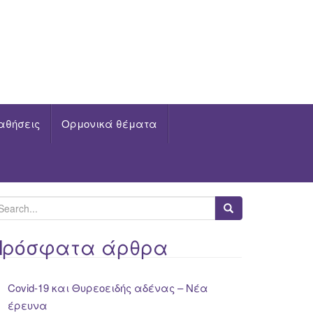
αθήσεις
Ορμονικά θέματα
Πρόσφατα άρθρα
Covid-19 και Θυρεοειδής αδένας – Νέα
έρευνα